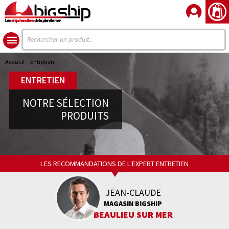
Les
shipchandlers
de la planète mer
Accueil
- Entretien
ENTRETIEN
NOTRE SÉLECTION
PRODUITS
LES RECOMMANDATIONS DE L'EXPERT ENTRETIEN
JEAN-CLAUDE
MAGASIN BIGSHIP
BEAULIEU SUR MER