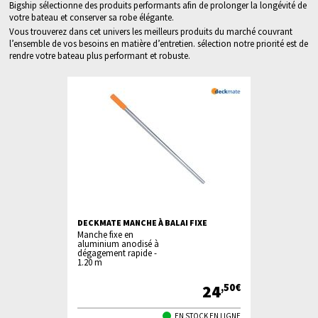
Bigship sélectionne des produits performants afin de prolonger la longévité de
votre bateau et conserver sa robe élégante.
Vous trouverez dans cet univers les meilleurs produits du marché couvrant
l’ensemble de vos besoins en matière d’entretien. sélection notre priorité est de
rendre votre bateau plus performant et robuste.
RER MOYEN
DECKMATE MANCHE À BALAI FIXE
DECKMATE M
TÉLESCOPI
Manche fixe en
Deckmate m
aluminium anodisé à
télescopique
dégagement rapide -
1.20 m
10
24
,90€
,50€
TOCK EN LIGNE
EN STOCK EN LIGNE