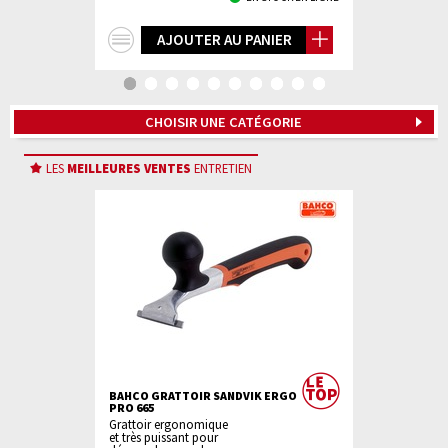
+
+
IER
AJOUTER AU PANIER
AJ
d'infos
d'in
CHOISIR UNE CATÉGORIE
LES
MEILLEURES VENTES
ENTRETIEN
ML NOIR
BAHCO GRATTOIR SANDVIK ERGO
LEATHERMAN
PRO 665
Pince Outil
Grattoir ergonomique
Multifonctio
et très puissant pour
Avec Étui Ny