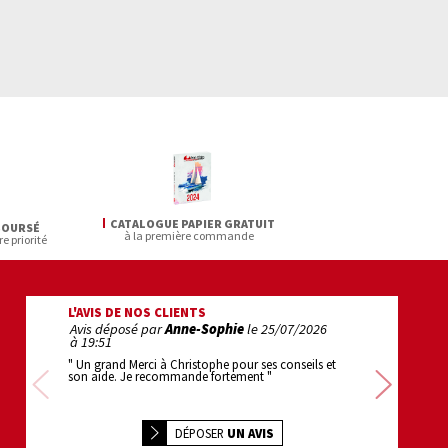
CATALOGUE PAPIER GRATUIT
BOURSÉ
à la première commande
re priorité
L'AVIS DE NOS CLIENTS
Avis déposé par
Anne-Sophie
le
25/07/2026
Avis déposé pa
à 19:51
22:22
" Un grand Merci à Christophe pour ses conseils et
" 1er achat : super
son aide. Je recommande fortement "
efficace . bravo "
Précédente
Sui
DÉPOSER
UN AVIS