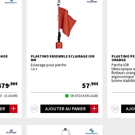
SHOE
PLASTIMO ENSEMBLE ECLAIRAGE IOR
PLASTIMO PE
NM
ORANGE
Eclairage pour perche
Perche IOR
i.o.r.
télescopique 
flotteurs oran
ergonomique e
bonne stabilit
479
57
,90€
,90€
E : 15 JOURS
EN STOCK EN LIGNE
+
+
IER
AJOUTER AU PANIER
AJO
d'infos
d'inf