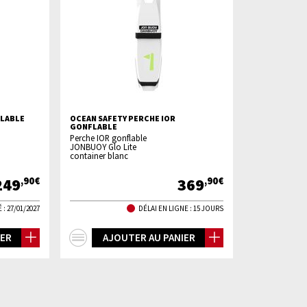
FLABLE
OCEAN SAFETY PERCHE IOR
GONFLABLE
Perche IOR gonflable
JONBUOY Glo Lite
container blanc
249
369
,90€
,90€
 :
27/01/2027
DÉLAI EN LIGNE : 15 JOURS
+
IER
AJOUTER AU PANIER
d'infos