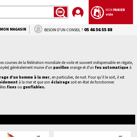
MON
PANIER
vide
LANCER
LA
RECHERCHE
MON MAGASIN
05 46 56 55 88
BESOIN D'UN CONSEIL ?
 les courses de la fédération mondiale de voile et souvent indispensable en régate,
ployée) généralement munie d'un
pavillon
orange et d'un
feu automatique
à
rage d’un homme à la mer
, en particulier, de nuit. Pour qu’il le soit, il est
apidement
à la mer et que son
éclairage
soit en état de fonctionner.
èles
fixes
ou
gonflables
.