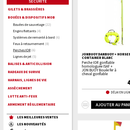
SÉCURITÉ
GILETS & BRASSIÈRES
BOUÉES & DISPOSITIFS MOB
Bouées de sauvetage
(22)
Engins flottants
(4)
Systèmes de remonté à bord
(6)
Feux à retournement
(8)
Perches IOR
(6)
JONBUOY DANBUOY + HORSE
Lignes de jet
(5)
CONTAINER BLANC
Perche IOR gonflable
BALISES & ANTICOLLISION
homologuée ISAF +
JON BUOY Bouée fer à
RADEAUX DE SURVIE
cheval gonflable
HARNAIS, LIGNES DE VIE
ASSÈCHEMENT
DÉLAI EN LIGN
LUTTE ANTI-FEUX
+
AJOUTER AU PAN
ARMEMENT RÈGLEMENTAIRE
d'infos
LES MEILLEURES VENTES
LES NOUVEAUTÉS