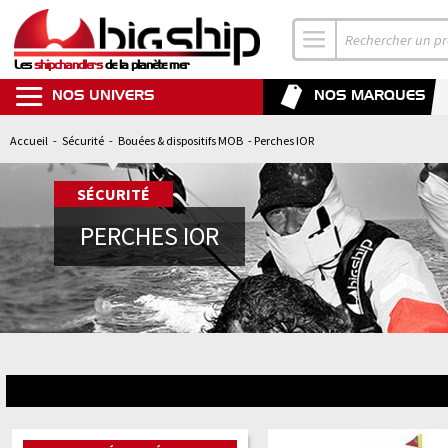
Les
shipchandlers
de la planète mer
NOS UNIVERS
NOS MARQUES
Accueil
-
Sécurité
-
Bouées & dispositifs MOB
- Perches IOR
SÉCURITÉ
PERCHES IOR