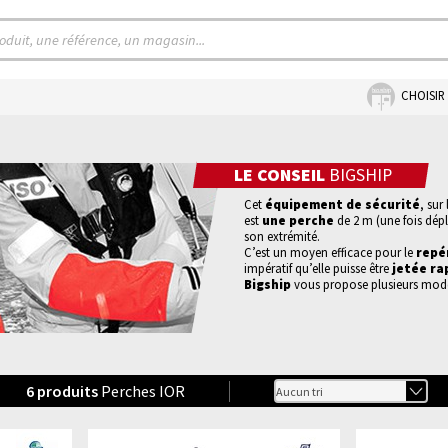
CHOISIR
LE CONSEIL
BIGSHIP
Cet
équipement de sécurité
, sur
est
une perche
de 2 m (une fois dé
son extrémité.
C’est un moyen efficace pour le
repé
impératif qu’elle puisse être
jetée r
Bigship
vous propose plusieurs mod
6
produits
Perches IOR