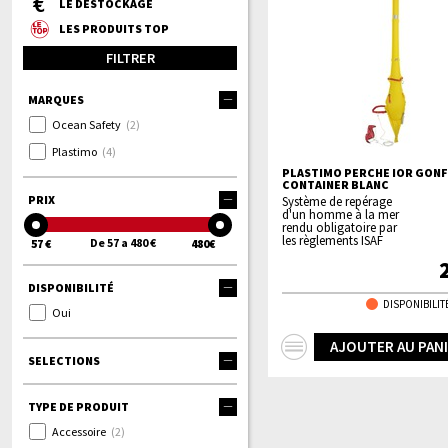
LE DÉSTOCKAGE
LES PRODUITS TOP
FILTRER
MARQUES
Ocean Safety
(2)
Plastimo
(4)
PLASTIMO PERCHE IOR GON
CONTAINER BLANC
PRIX
Système de repérage
d'un homme à la mer
rendu obligatoire par
les règlements ISAF
De 57 a 480 €
57 €
480€
DISPONIBILITÉ
DISPONIBILITÉ
Oui
+
AJOUTER AU PAN
SELECTIONS
d'infos
TYPE DE PRODUIT
Accessoire
(2)