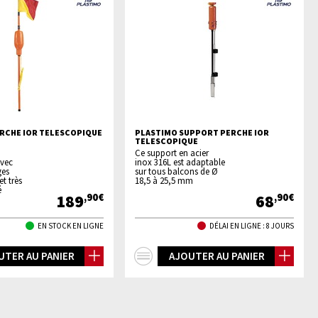
RCHE IOR TELESCOPIQUE
PLASTIMO SUPPORT PERCHE IOR
TELESCOPIQUE
Ce support en acier
avec
inox 316L est adaptable
ges
sur tous balcons de Ø
t très
18,5 à 25,5 mm
é
189
68
,90€
,90€
EN STOCK EN LIGNE
DÉLAI EN LIGNE : 8 JOURS
+
UTER AU PANIER
AJOUTER AU PANIER
os
d'infos