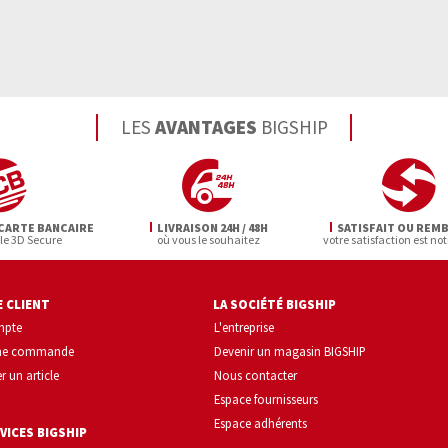
LES
AVANTAGES
BIGSHIP
CARTE BANCAIRE
LIVRAISON 24H / 48H
SATISFAIT OU REM
 le 3D Secure
où vous le souhaitez
votre satisfaction est not
 CLIENT
LA SOCIÉTÉ BIGSHIP
mpte
L'entreprise
une commande
Devenir un magasin BIGSHIP
r un article
Nous contacter
Espace fournisseurs
Espace adhérents
VICES BIGSHIP