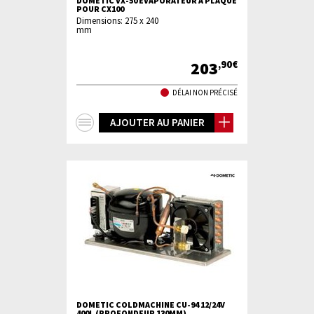
DOMETIC VX-50 EVAPORATEUR A PLAQUE
POUR CX100
Dimensions: 275 x 240
mm
203
,90€
DÉLAI NON PRÉCISÉ
+
AJOUTER AU PANIER
d'infos
DOMETIC COLDMACHINE CU-94 12/24V
400L (PROFONDEUR 130MM)