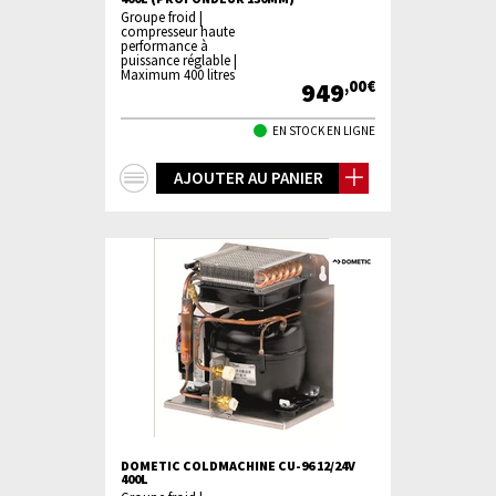
Groupe froid |
compresseur haute
performance à
puissance réglable |
Maximum 400 litres
949
,00€
EN STOCK EN LIGNE
+
AJOUTER AU PANIER
d'infos
DOMETIC COLDMACHINE CU-96 12/24V
400L