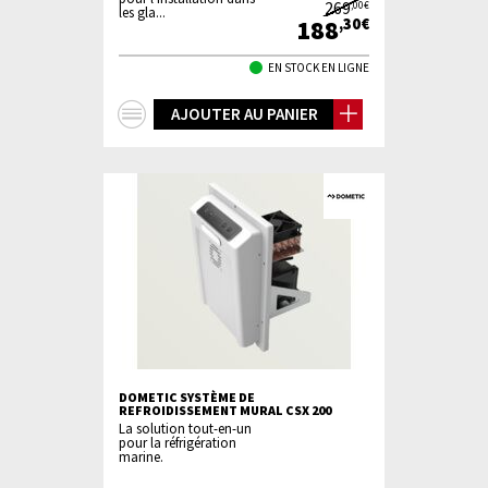
269
,00€
les gla...
188
,30€
EN STOCK EN LIGNE
+
AJOUTER AU PANIER
d'infos
DOMETIC SYSTÈME DE
REFROIDISSEMENT MURAL CSX 200
La solution tout-en-un
pour la réfrigération
marine.