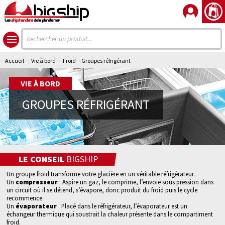
Les
shipchandlers
de la planète mer
Accueil
-
Vie à bord
-
Froid
- Groupes réfrigérant
VIE À BORD
GROUPES RÉFRIGÉRANT
LE CONSEIL
BIGSHIP
Un groupe froid transforme votre glacière en un véritable réfrigérateur.
Un
compresseur
: Aspire un gaz, le comprime, l’envoie sous pression dans
un circuit où il se détend, s’évapore, donc produit du froid puis le cycle
recommence.
Un
évaporateur
: Placé dans le réfrigérateur, l’évaporateur est un
échangeur thermique qui soustrait la chaleur présente dans le compartiment
froid.