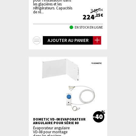
pour l'installation dans
les glacières et les
réfrigérateurs. Capacités
345
,00€
de ré...
224
,25€
EN STOCK EN LIGNE
+
AJOUTER AU PANIER
d'infos
-40
DOMETIC VD-08 EVAPORATEUR
ANGULAIRE POUR SÉRIE 80
Évaporateur angulaire
VD-08 pour montage
dans les glacières,