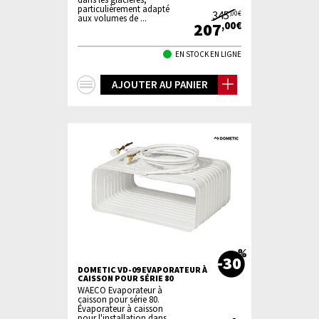
particulièrement adapté
345
,00€
aux volumes de ...
207
,00€
EN STOCK EN LIGNE
+
AJOUTER AU PANIER
d'infos
-30
DOMETIC VD-09 EVAPORATEUR À
CAISSON POUR SÉRIE 80
WAECO Evaporateur à
caisson pour série 80.
Évaporateur à caisson
pour l'installation dans