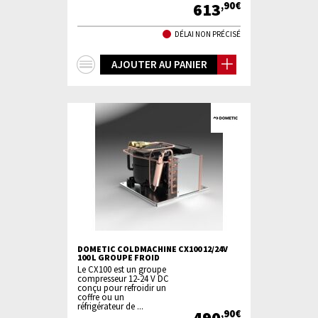
613
,90€
DÉLAI NON PRÉCISÉ
+
AJOUTER AU PANIER
d'infos
DOMETIC COLDMACHINE CX100 12/24V
100 L GROUPE FROID
Le CX100 est un groupe
compresseur 12-24 V DC
conçu pour refroidir un
coffre ou un
réfrigérateur de ...
490
,90€