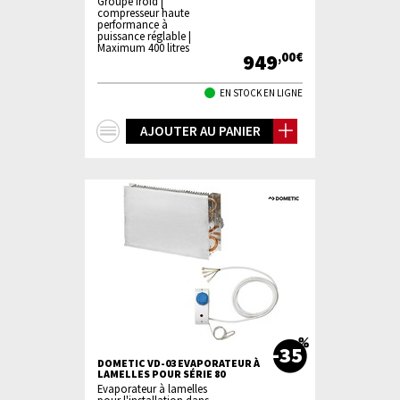
Groupe froid |
compresseur haute
performance à
puissance réglable |
Maximum 400 litres
949
,00€
EN STOCK EN LIGNE
+
AJOUTER AU PANIER
d'infos
-35
DOMETIC VD-03 EVAPORATEUR À
LAMELLES POUR SÉRIE 80
Evaporateur à lamelles