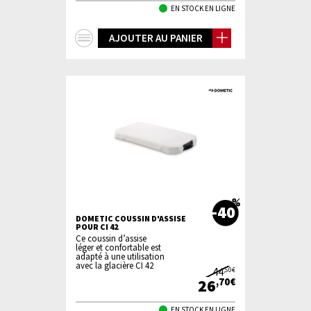
EN STOCK EN LIGNE
+
AJOUTER AU PANIER
d'infos
-40
DOMETIC COUSSIN D'ASSISE
POUR CI 42
Ce coussin d’assise
léger et confortable est
adapté à une utilisation
avec la glacière CI 42
44
,50€
26
,70€
EN STOCK EN LIGNE