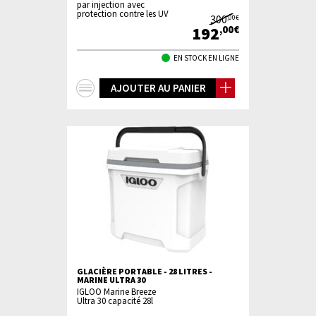
par injection avec
protection contre les UV
300
,00€
192
,00€
EN STOCK EN LIGNE
+
AJOUTER AU PANIER
d'infos
GLACIÈRE PORTABLE - 28 LITRES -
MARINE ULTRA 30
IGLOO Marine Breeze
Ultra 30 capacité 28l