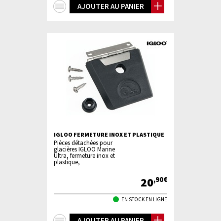
+
AJOUTER AU PANIER
d'infos
IGLOO FERMETURE INOX ET PLASTIQUE
Pièces détachées pour
glacières IGLOO Marine
Ultra, fermeture inox et
plastique,
20
,90€
EN STOCK EN LIGNE
+
AJOUTER AU PANIER