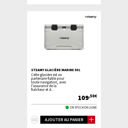
d'infos
STEAMY GLACIÈRE MARINE 50 L
Cette glacière est un
partenaire fiable pour
toute navigation, avec
l'assurance de la
fraîcheur et d...
109
,50€
EN STOCK EN LIGNE
+
AJOUTER AU PANIER
d'infos