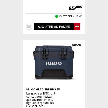
85
,00€
EN STOCK EN LIGNE
+
AJOUTER AU PANIER
d'infos
IGLOO GLACIÈRE BMX 25
Les glacières BMX sont
conçus pour résister
aux environnements
rigoureux et humides.
Elle sont idéa...