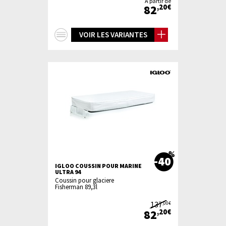
À partir de
82
,20€
+
VOIR LES VARIANTES
d'infos
-40
IGLOO COUSSIN POUR MARINE
ULTRA 94
Coussin pour glaciere
Fisherman 89,3l
137
,00€
82
,20€