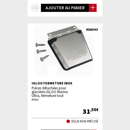
+
AJOUTER AU PANIER
d'infos
IGLOO FERMETURE INOX
Pièces détachées pour
glacières IGLOO Marine
Ultra, fermeture tout
inox
31
,50€
DÉLAI NON PRÉCISÉ