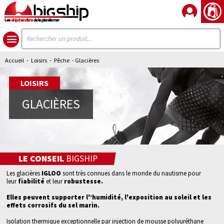
Les
shipchandlers
de la planète mer
Accueil
-
Loisirs
-
Pêche
- Glacières
LOISIRS
GLACIÈRES
LE CONSEIL
BIGSHIP
Les
glacières
IGLOO
sont
très
connues
dans
le monde du
nautisme
pour
leur
fiabilité
et leur
robustesse.
Elles peuvent supporter l'’humidité, l'exposition au soleil et les
effets corrosifs du sel marin.
Isolation thermique exceptionnelle par injection de mousse polyuréthane