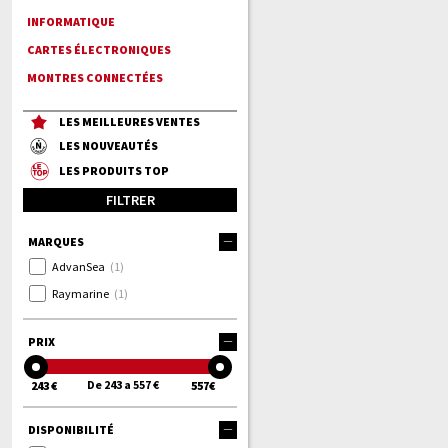
INFORMATIQUE
CARTES ÉLECTRONIQUES
MONTRES CONNECTÉES
LES MEILLEURES VENTES
LES NOUVEAUTÉS
LES PRODUITS TOP
FILTRER
MARQUES
AdvanSea
(1)
Raymarine
(1)
PRIX
De 243 a 557 €
243 €
557€
DISPONIBILITÉ