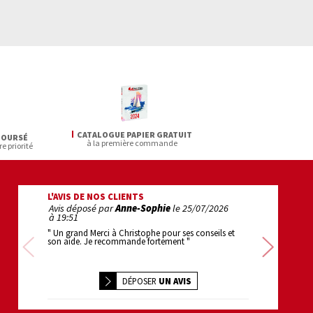
CATALOGUE PAPIER GRATUIT
BOURSÉ
à la première commande
re priorité
L'AVIS DE NOS CLIENTS
Avis déposé par
Anne-Sophie
le
25/07/2026
Avis déposé pa
à 19:51
22:22
" Un grand Merci à Christophe pour ses conseils et
" 1er achat : super
son aide. Je recommande fortement "
efficace . bravo "
Précédente
Sui
DÉPOSER
UN AVIS