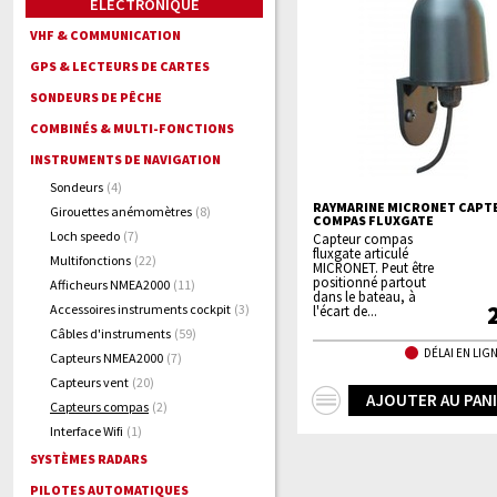
ELECTRONIQUE
VHF & COMMUNICATION
GPS & LECTEURS DE CARTES
SONDEURS DE PÊCHE
COMBINÉS & MULTI-FONCTIONS
INSTRUMENTS DE NAVIGATION
Sondeurs
(4)
RAYMARINE MICRONET CAPT
Girouettes anémomètres
(8)
COMPAS FLUXGATE
Loch speedo
(7)
Capteur compas
fluxgate articulé
Multifonctions
(22)
MICRONET. Peut être
positionné partout
Afficheurs NMEA2000
(11)
dans le bateau, à
Accessoires instruments cockpit
(3)
l'écart de...
Câbles d'instruments
(59)
DÉLAI EN LIGN
Capteurs NMEA2000
(7)
Capteurs vent
(20)
+
AJOUTER AU PAN
Capteurs compas
(2)
d'infos
Interface Wifi
(1)
SYSTÈMES RADARS
PILOTES AUTOMATIQUES