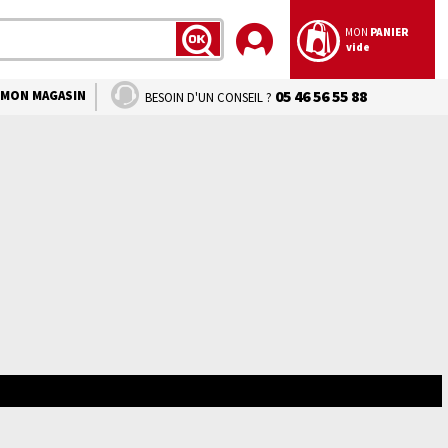
MON
PANIER
vide
LANCER
LA
RECHERCHE
MON MAGASIN
05 46 56 55 88
BESOIN D'UN CONSEIL ?