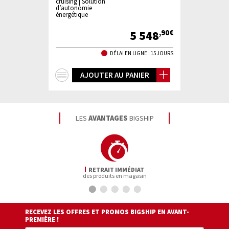
cruising | Solution
d’autonomie
énergétique
5 548
,90€
DÉLAI EN LIGNE : 15 JOURS
+
AJOUTER AU PANIER
d'infos
LES
AVANTAGES
BIGSHIP
RETRAIT IMMÉDIAT
des produits en magasin
RECEVEZ LES OFFRES ET PROMOS BIGSHIP EN AVANT-
PREMIÈRE !