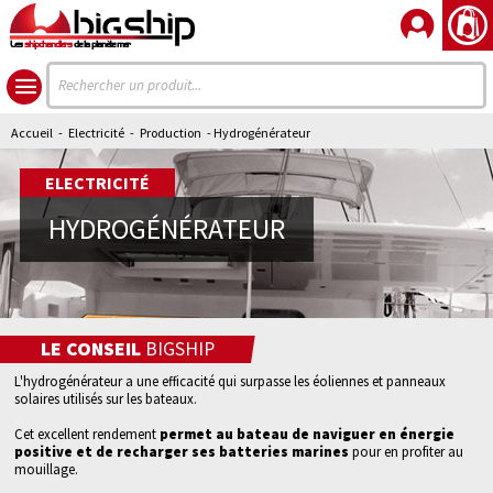
Les
shipchandlers
de la planète mer
Accueil
-
Electricité
-
Production
- Hydrogénérateur
ELECTRICITÉ
HYDROGÉNÉRATEUR
LE CONSEIL
BIGSHIP
L'hydrogénérateur a une efficacité qui surpasse les éoliennes et panneaux
solaires utilisés sur les bateaux.
Cet excellent rendement
permet au bateau de naviguer en énergie
positive et de recharger ses batteries marines
pour en profiter au
mouillage.