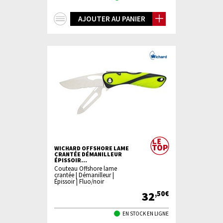
+
AJOUTER AU PANIER
d'infos
WICHARD OFFSHORE LAME
CRANTÉE DÉMANILLEUR
ÉPISSOIR...
Couteau Offshore lame
crantée | Démanilleur |
Épissoir | Fluo/noir
32
,50€
EN STOCK EN LIGNE