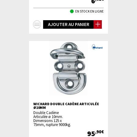
6
EN STOCK EN LIGNE
+
AJOUTER AU PANIER
d'infos
WICHARD DOUBLE CADÈNE ARTICULÉE
Ø10MM
Double Cadène
Articulée ø 10mm.
Dimensions 125 x
75mm, rupture 9000kg.
95
,90€