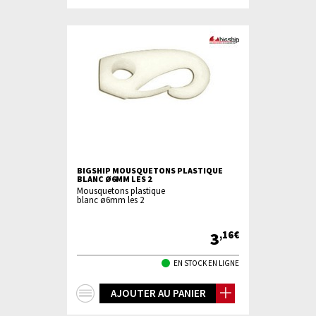
d'infos
BIGSHIP MOUSQUETONS PLASTIQUE
BLANC Ø6MM LES 2
Mousquetons plastique
blanc ø6mm les 2
3
,16€
EN STOCK EN LIGNE
+
AJOUTER AU PANIER
d'infos