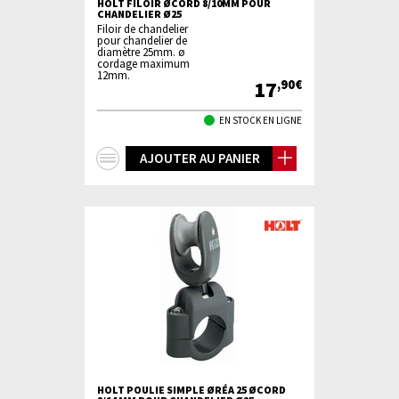
HOLT FILOIR ØCORD 8/10MM POUR
CHANDELIER Ø25
Filoir de chandelier
pour chandelier de
diamètre 25mm. ø
cordage maximum
12mm.
17
,90€
EN STOCK EN LIGNE
+
AJOUTER AU PANIER
d'infos
HOLT POULIE SIMPLE ØRÉA 25 ØCORD