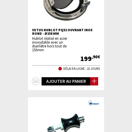
VETUS HUBLOT PQ51 OUVRANT INOX
ROND - Ø158 MM
Hublot réalisé en acier
inoxydable avec un
diamètre hors tout de
153mm
199
,90€
DÉLAI EN LIGNE : 21 JOURS
+
AJOUTER AU PANIER
d'infos