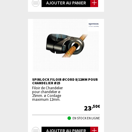
+
AJOUTER AU PANIER
d'infos
SPINLOCK FILOIR ØCORD 8/12MM POUR
CHANDELIER Ø25
Filoir de Chandelier
pour chandelier ø
25mm. ø Cordage
maximum 12mm.
23
,50€
EN STOCK EN LIGNE
+
AJOUTER AU PANIER