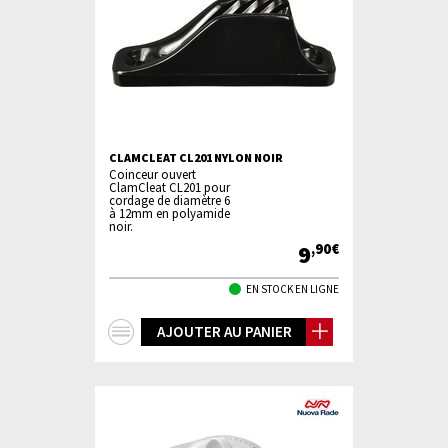
CLAMCLEAT CL201 NYLON NOIR
Coinceur ouvert
ClamCleat CL201 pour
cordage de diamètre 6
à 12mm en polyamide
noir.
9
,90€
EN STOCK EN LIGNE
+
AJOUTER AU PANIER
d'infos