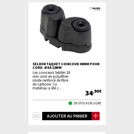
SELDEN TAQUET COINCEUR 38MM POUR
CORD. Ø4 À 12MM
Les coinceurs Seldén 38
mm sont en polyéther-
imide renforcé de fibre
de carbone. Ce
matériau a été c...
34
,90€
EN STOCK EN LIGNE
+
AJOUTER AU PANIER
d'infos