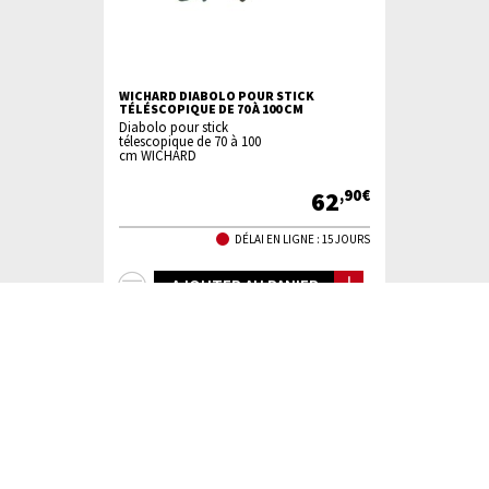
WICHARD DIABOLO POUR STICK
TÉLÉSCOPIQUE DE 70 À 100 CM
Diabolo pour stick
télescopique de 70 à 100
cm WICHARD
62
,90€
DÉLAI EN LIGNE : 15 JOURS
+
AJOUTER AU PANIER
d'infos