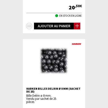
20
,50€
EN STOCK EN LIGNE
+
AJOUTER AU PANIER
d'infos
HARKEN BILLES DELRIN Ø 8 MM (SACHET
DE 25)
Bille Delrin ø 8 mm.
Vendu par sachet de 25
pièces