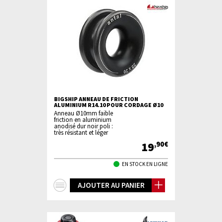
BIGSHIP ANNEAU DE FRICTION
ALUMINIUM R14.10 POUR CORDAGE Ø10
Anneau Ø10mm faible
friction en aluminium
anodisé dur noir poli :
très résistant et léger
19
,90€
EN STOCK EN LIGNE
+
AJOUTER AU PANIER
d'infos