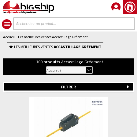
Les
shipchandlers
de la planète mer
Accueil
- Les meilleures ventes Accastillage Gréement
LES MEILLEURES VENTES
ACCASTILLAGE GRÉEMENT
100
produits
Accastillage Gréement
FILTRER