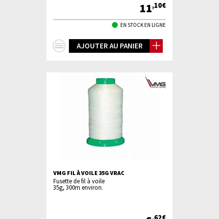
11
,10€
EN STOCK EN LIGNE
+
AJOUTER AU PANIER
d'infos
VMG FIL À VOILE 35G VRAC
Fusette de fil à voile
35g, 300m environ.
,62€