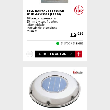
PRYM BOUTONS PRESSION
Ø15MM À VISSER (LES 10)
10 boutons pression ø
15mm à visser. 4 parties
laiton nickelé
inoxydable. Visses inox
fournies.
13
,02€
EN STOCK EN LIGNE
+
AJOUTER AU PANIER
d'infos