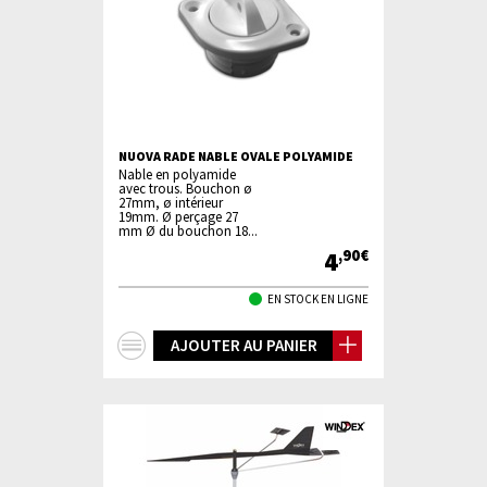
NUOVA RADE NABLE OVALE POLYAMIDE
Nable en polyamide
avec trous. Bouchon ø
27mm, ø intérieur
19mm. Ø perçage 27
mm Ø du bouchon 18...
4
,90€
EN STOCK EN LIGNE
+
AJOUTER AU PANIER
d'infos