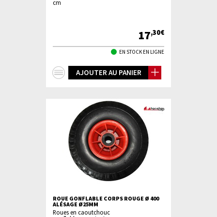
cm
17
,30€
EN STOCK EN LIGNE
+
AJOUTER AU PANIER
d'infos
ROUE GONFLABLE CORPS ROUGE Ø 400
ALÉSAGE Ø25MM
Roues en caoutchouc