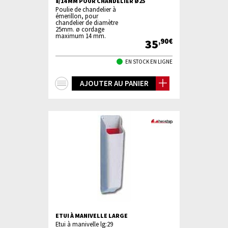
8/14 MM POUR CHANDELIER Ø25
Poulie de chandelier à
émerillon, pour
chandelier de diamètre
25mm. ø cordage
maximum 14 mm.
35
,90€
EN STOCK EN LIGNE
+
AJOUTER AU PANIER
d'infos
ETUI À MANIVELLE LARGE
Etui à manivelle lg:29