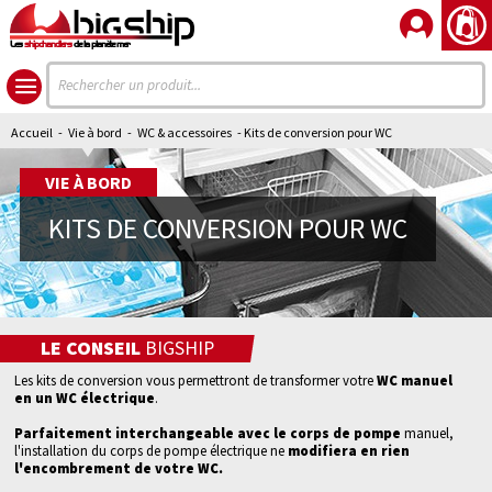
Les
shipchandlers
de la planète mer
Accueil
-
Vie à bord
-
WC & accessoires
- Kits de conversion pour WC
VIE À BORD
KITS DE CONVERSION POUR WC
LE CONSEIL
BIGSHIP
Les kits de conversion vous permettront de transformer votre
WC manuel
en un WC électrique
.
Parfaitement interchangeable avec le corps de pompe
manuel,
l'installation du corps de pompe électrique ne
modifiera en rien
l'encombrement de votre WC.