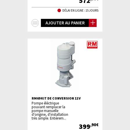
572
DÉLAI EN LIGNE : 15 JOURS
+
AJOUTER AU PANIER
d'infos
RM69 KIT DE CONVERSION 12 V
Pompe éléctrique
pouvant remplacer la
pompe manuelle
d'origine, d'installation
très simple. Entièrem...
399
,90€