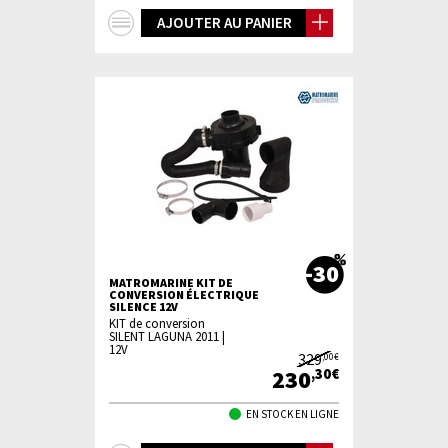
+
AJOUTER AU PANIER
d'infos
-30
MATROMARINE KIT DE
CONVERSION ÉLECTRIQUE
SILENCE 12V
KIT de conversion
SILENT LAGUNA 2011 |
12V
329
,00€
230
,30€
EN STOCK EN LIGNE