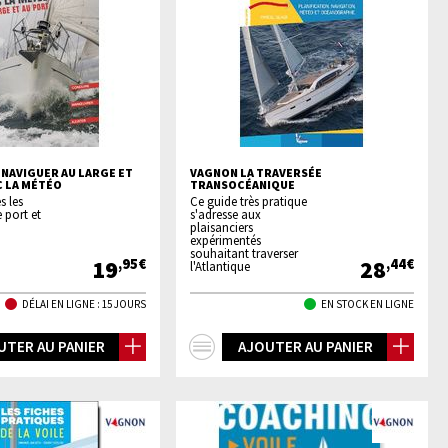
 NAVIGUER AU LARGE ET
VAGNON LA TRAVERSÉE
C LA MÉTÉO
TRANSOCÉANIQUE
s les
Ce guide très pratique
port et
s'adresse aux
plaisanciers
expérimentés
souhaitant traverser
19
28
,95€
,44€
l'Atlantique
DÉLAI EN LIGNE : 15 JOURS
EN STOCK EN LIGNE
+
UTER AU PANIER
AJOUTER AU PANIER
os
d'infos