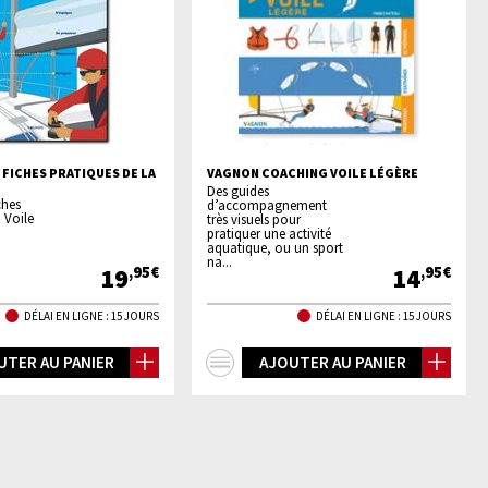
 FICHES PRATIQUES DE LA
VAGNON COACHING VOILE LÉGÈRE
Des guides
ches
d’accompagnement
 Voile
très visuels pour
pratiquer une activité
aquatique, ou un sport
na...
19
14
,95€
,95€
DÉLAI EN LIGNE : 15 JOURS
DÉLAI EN LIGNE : 15 JOURS
+
UTER AU PANIER
AJOUTER AU PANIER
os
d'infos