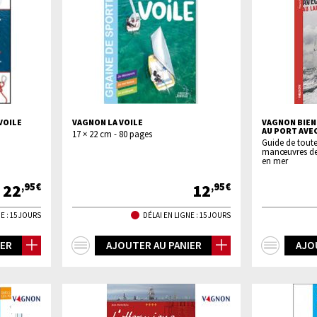
VOILE
VAGNON LA VOILE
VAGNON BIEN
AU PORT AVE
17 × 22 cm - 80 pages
Guide de toute
manœuvres de 
en mer
22
12
,95€
,95€
E : 15 JOURS
DÉLAI EN LIGNE : 15 JOURS
+
+
IER
AJOUTER AU PANIER
AJO
d'infos
d'inf