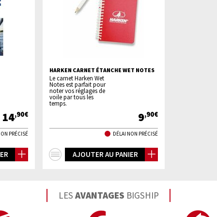
HARKEN CARNET ÉTANCHE WET NOTES
Le carnet Harken Wet
Notes est parfait pour
noter vos réglages de
voile par tous les
temps.
14
9
,90€
,90€
NON PRÉCISÉ
DÉLAI NON PRÉCISÉ
+
IER
AJOUTER AU PANIER
d'infos
LES
AVANTAGES
BIGSHIP