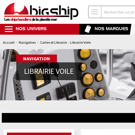
Les
shipchandlers
de la planète mer
NOS UNIVERS
NOS MARQUES
Accueil
-
Navigation
-
Cartes et Librairie
- Librairie Voile
NAVIGATION
LIBRAIRIE VOILE