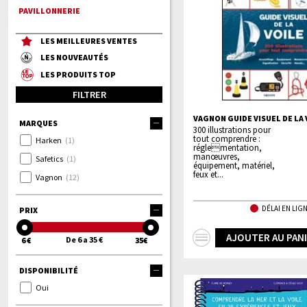
PAVILLONNERIE
LES MEILLEURES VENTES
LES NOUVEAUTÉS
LES PRODUITS TOP
FILTRER
VAGNON GUIDE VISUEL DE LA 
MARQUES
300 illustrations pour
tout comprendre :
Harken
(1)
réglementation,
manœuvres,
Safetics
(1)
équipement, matériel,
feux et...
Vagnon
(12)
DÉLAI EN LIGN
PRIX
+
AJOUTER AU PAN
De 6 a 35 €
6 €
35€
d'infos
DISPONIBILITÉ
Oui