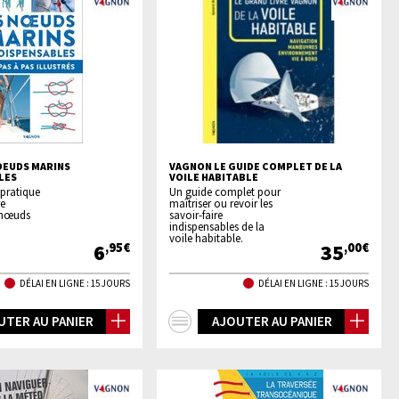
OEUDS MARINS
VAGNON LE GUIDE COMPLET DE LA
LES
VOILE HABITABLE
 pratique
Un guide complet pour
e
maîtriser ou revoir les
s nœuds
savoir-faire
indispensables de la
voile habitable.
6
35
,95€
,00€
DÉLAI EN LIGNE : 15 JOURS
DÉLAI EN LIGNE : 15 JOURS
+
UTER AU PANIER
AJOUTER AU PANIER
os
d'infos