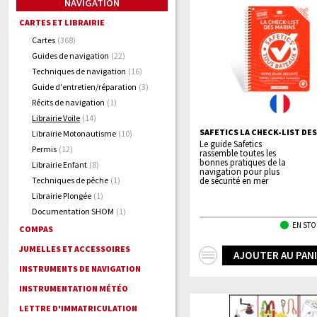
NAVIGATION
CARTES ET LIBRAIRIE
Cartes
(368)
Guides de navigation
(22)
Techniques de navigation
(16)
Guide d'entretien/réparation
(3)
Récits de navigation
(1)
Librairie Voile
(14)
SAFETICS LA CHECK-LIST DE
Librairie Motonautisme
(10)
Le guide Safetics
Permis
(12)
rassemble toutes les
bonnes pratiques de la
Librairie Enfant
(8)
navigation pour plus
Techniques de pêche
(1)
de sécurité en mer
Librairie Plongée
(1)
Documentation SHOM
(1)
EN STO
COMPAS
JUMELLES ET ACCESSOIRES
+
AJOUTER AU PAN
INSTRUMENTS DE NAVIGATION
d'infos
INSTRUMENTATION MÉTÉO
LETTRE D'IMMATRICULATION