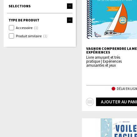
SELECTIONS
TYPE DE PRODUIT
Accessoire
(1)
Produit similaire
(1)
VAGNON COMPRENDRE LA MER
EXPÉRIENCES
Livre amusant et très
pratique | Expériences
amusantes et jeux
DÉLAI EN LIGN
+
AJOUTER AU PAN
d'infos