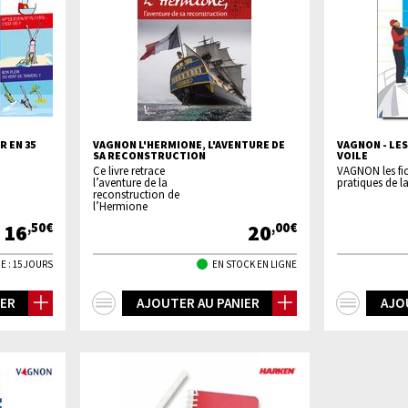
 EN 35
VAGNON L'HERMIONE, L'AVENTURE DE
VAGNON - LES
SA RECONSTRUCTION
VOILE
Ce livre retrace
VAGNON les fi
l’aventure de la
pratiques de la
reconstruction de
l’Hermione
16
20
,50€
,00€
E : 15 JOURS
EN STOCK EN LIGNE
+
+
IER
AJOUTER AU PANIER
AJO
d'infos
d'inf