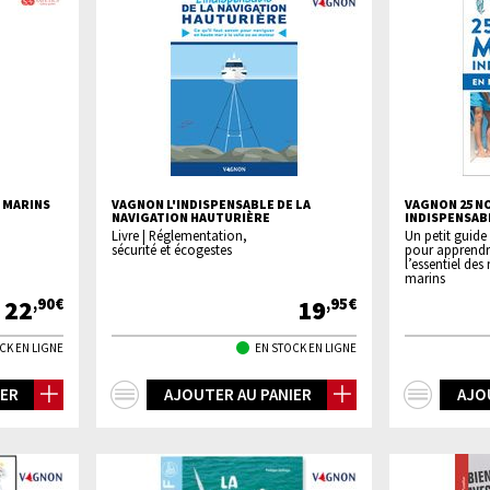
S MARINS
VAGNON L'INDISPENSABLE DE LA
VAGNON 25 N
NAVIGATION HAUTURIÈRE
INDISPENSAB
Livre | Réglementation,
Un petit guide
sécurité et écogestes
pour apprendr
l’essentiel de
marins
22
19
,90€
,95€
CK EN LIGNE
EN STOCK EN LIGNE
+
+
IER
AJOUTER AU PANIER
AJO
d'infos
d'inf