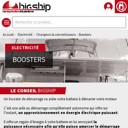
Les
shipchandlers
de la planète mer
Accueil
-
Electricité
-
Chargeurs & convertisseurs
- Boosters
ELECTRICITÉ
BOOSTERS
LE CONSEIL
BIGSHIP
Un booster de démarrage va aider votre batterie à
démarrer votre moteur.
C’est
une aide au démarrage
complètement
autonome
qui offre sur
l’instant,
un approvisionnement en énergie électrique puissant
.
Il offre
un regain d’énergie
à votre batterie en lui envoyant
la
puissance nécessaire afin qu’elle puisse amorcer le démarrage