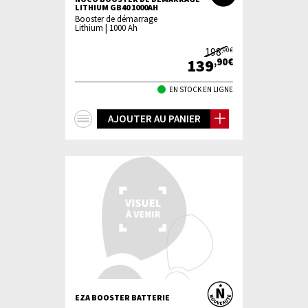
LITHIUM GB40 1000AH
Booster de démarrage
Lithium | 1000 Ah
198
,90€
139
,90€
EN STOCK EN LIGNE
+
AJOUTER AU PANIER
d'infos
EZA BOOSTER BATTERIE