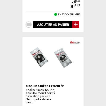
5
,50€
3
,30€
EN STOCK EN LIGNE
+
AJOUTER AU PANIER
d'infos
BIGSHIP CADÈNE ARTICULÉE
Cadène simple boucle,
articulée. 2 ou 3 points
de fixation par vis TF
Electropolie Matière:
Inox ...