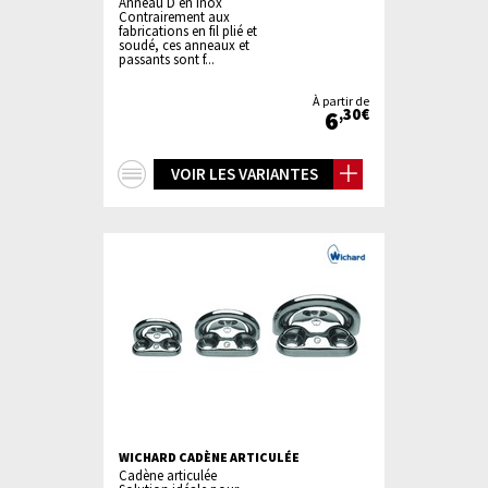
Anneau D en Inox
Contrairement aux
fabrications en fil plié et
soudé, ces anneaux et
passants sont f...
À partir de
6
,30€
+
VOIR LES VARIANTES
d'infos
WICHARD CADÈNE ARTICULÉE
Cadène articulée