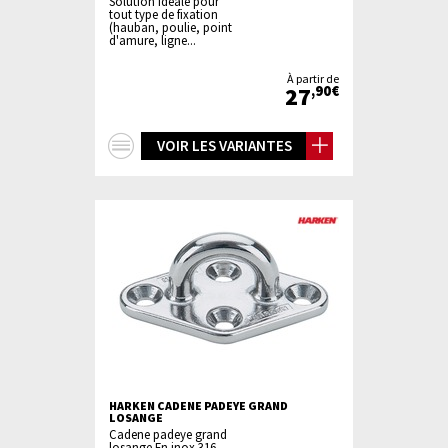
Solution idéale pour
tout type de fixation
(hauban, poulie, point
d'amure, ligne...
À partir de
27
,90€
+
VOIR LES VARIANTES
d'infos
HARKEN CADENE PADEYE GRAND
LOSANGE
Cadene padeye grand
losange En inox 316,