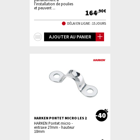
l'installation de poulies
et peuvent ...
164
,90€
DÉLAI EN LIGNE : 15 JOURS
+
AJOUTER AU PANIER
d'infos
-40
HARKEN PONTET MICRO LES 2
HARKEN Pontet micro -
entraxe 27mm - hauteur
10mm