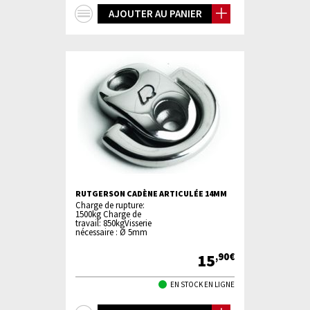
+
AJOUTER AU PANIER
d'infos
RUTGERSON CADÈNE ARTICULÉE 14MM
Charge de rupture:
1500kg Charge de
travail: 850kgVisserie
nécessaire : Ø 5mm
15
,90€
EN STOCK EN LIGNE