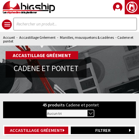
Les
shipchandlers
de la planète mer
Accueil
-
Accastillage Gréement
-
Manilles, mousquetons & cadènes
- Cadene et
pontet
ACCASTILLAGE GRÉEMENT
CADENE ET PONTET
45
produits
Cadene et pontet
ACCASTILLAGE GRÉEMENT
FILTRER