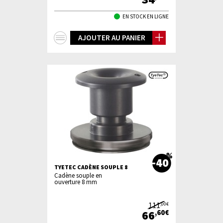
EN STOCK EN LIGNE
+
AJOUTER AU PANIER
d'infos
-40
TYETEC CADÈNE SOUPLE 8
Cadène souple en
ouverture 8 mm
111
,00€
66
,60€