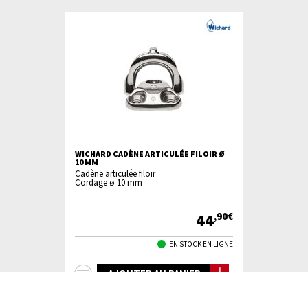
WICHARD CADÈNE ARTICULÉE FILOIR Ø
10 MM
Cadène articulée filoir
Cordage ø 10 mm
44
,90€
EN STOCK EN LIGNE
+
AJOUTER AU PANIER
d'infos