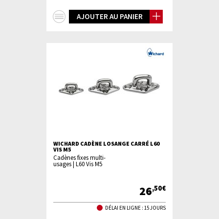
+
AJOUTER AU PANIER
d'infos
WICHARD CADÈNE LOSANGE CARRÉ L60
VIS M5
Cadènes fixes multi-
usages | L60 Vis M5
26
,50€
DÉLAI EN LIGNE : 15 JOURS