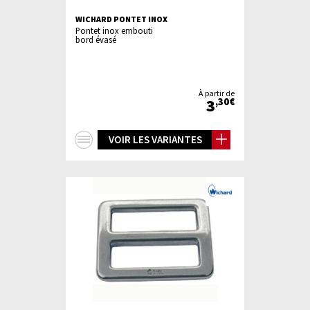
WICHARD PONTET INOX
Pontet inox embouti
bord évasé
À partir de
3
,30€
+
VOIR LES VARIANTES
d'infos