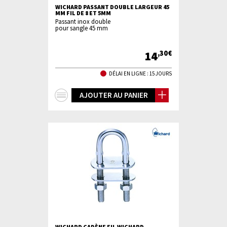
WICHARD PASSANT DOUBLE LARGEUR 45
MM FIL DE 8 ET 5MM
Passant inox double
pour sangle 45 mm
14
,30€
DÉLAI EN LIGNE : 15 JOURS
+
AJOUTER AU PANIER
d'infos
WICHARD CADÈNE FIL WICHARD