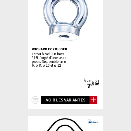
WICHARD ECROU OEIL
Ecrou à oeil. En inox
316L forgé d'une seule
pièce. Disponible en ø
6, ø 8, ø 10 et ø 12
À partir de
7
,50€
+
VOIR LES VARIANTES
d'infos