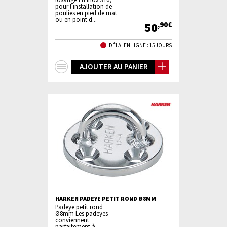
pour l'installation de
poulies en pied de mat
ou en point d...
50
,90€
DÉLAI EN LIGNE : 15 JOURS
+
AJOUTER AU PANIER
d'infos
HARKEN PADEYE PETIT ROND Ø8MM
Padeye petit rond
Ø8mm Les padeyes
conviennent
parfaitement à