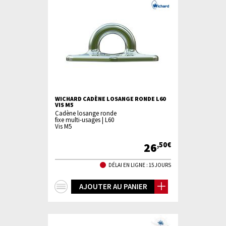
WICHARD CADÈNE LOSANGE RONDE L60
VIS M5
Cadène losange ronde
fixe multi-usages | L60
Vis M5
26
,50€
DÉLAI EN LIGNE : 15 JOURS
+
AJOUTER AU PANIER
d'infos