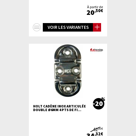
À partir de
20
,50€
+
VOIR LES VARIANTES
d'infos
-20
HOLT CADÈNE INOX ARTICULÉE
DOUBLE Ø6MM 4 PTS DE FI...
42
,90€
34
,32€