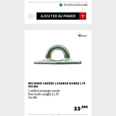
EN STOCK EN LIGNE
+
AJOUTER AU PANIER
d'infos
WICHARD CADÈNE LOSANGE RONDE L79
VIS M6
Cadène losange ronde
fixe multi-usages | L79
Vis M6
33
,90€