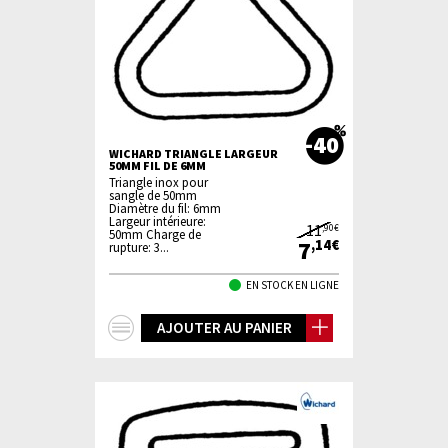
-40
WICHARD TRIANGLE LARGEUR
50MM FIL DE 6MM
Triangle inox pour
sangle de 50mm
Diamètre du fil: 6mm
Largeur intérieure:
11
,90€
50mm Charge de
7
,14€
rupture: 3...
EN STOCK EN LIGNE
+
AJOUTER AU PANIER
d'infos