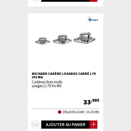
d'infos
WICHARD CADÈNE LOSANGE CARRÉ L79
VIS M6
Cadènes fixes multi-
usages | L79 Vis M6
33
,90€
DÉLAI EN LIGNE : 15 JOURS
+
AJOUTER AU PANIER