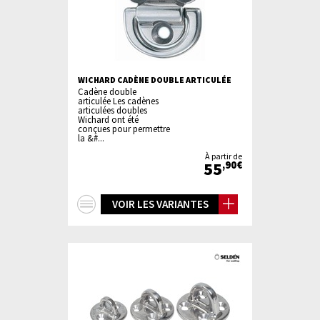
WICHARD CADÈNE DOUBLE ARTICULÉE
Cadène double
articulée Les cadènes
articulées doubles
Wichard ont été
conçues pour permettre
la &#...
À partir de
55
,90€
+
VOIR LES VARIANTES
d'infos