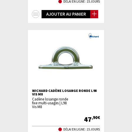
DÉLAI EN LIGNE : 15 JOURS
+
AJOUTER AU PANIER
d'infos
WICHARD CADÈNE LOSANGE RONDE L98
VIS M8
Cadène losange ronde
fixe multi-usages | L98
Vis M8
47
,90€
DÉLAI EN LIGNE : 15 JOURS