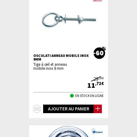
-60
OSCULATI ANNEAU MOBILE INOX
8MM
Tige à œil et anneau
mobile inox 8 mm
29
,30€
11
,72€
EN STOCK EN LIGNE
+
AJOUTER AU PANIER
d'infos