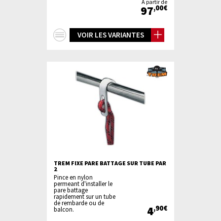
À partir de
97
,00€
+
VOIR LES VARIANTES
d'infos
TREM FIXE PARE BATTAGE SUR TUBE PAR
2
Pince en nylon
permeant d'installer le
pare battage
rapidement sur un tube
de rembarde ou de
4
,90€
balcon.