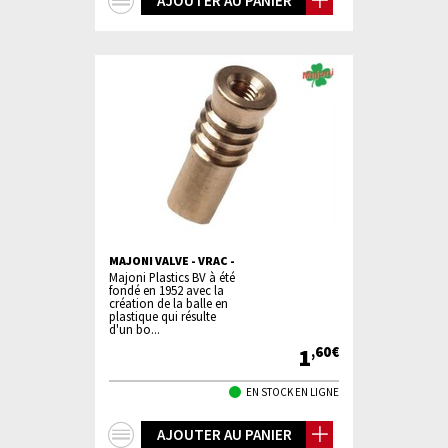
+
AJOUTER AU PANIER
d'infos
MAJONI VALVE - VRAC -
Majoni Plastics BV à été
fondé en 1952 avec la
création de la balle en
plastique qui résulte
d'un bo...
1
,60€
EN STOCK EN LIGNE
+
AJOUTER AU PANIER