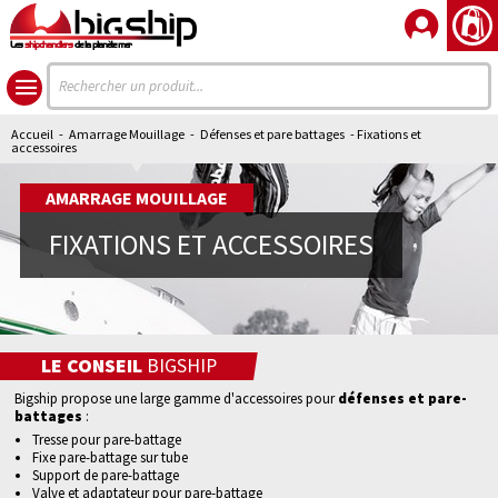
Les
shipchandlers
de la planète mer
Accueil
-
Amarrage Mouillage
-
Défenses et pare battages
- Fixations et
accessoires
AMARRAGE MOUILLAGE
FIXATIONS ET ACCESSOIRES
LE CONSEIL
BIGSHIP
Bigship propose une large gamme d'accessoires pour
défenses et pare-
battages
:
Tresse pour pare-battage
Fixe pare-battage sur tube
Support de pare-battage
Valve et adaptateur pour pare-battage