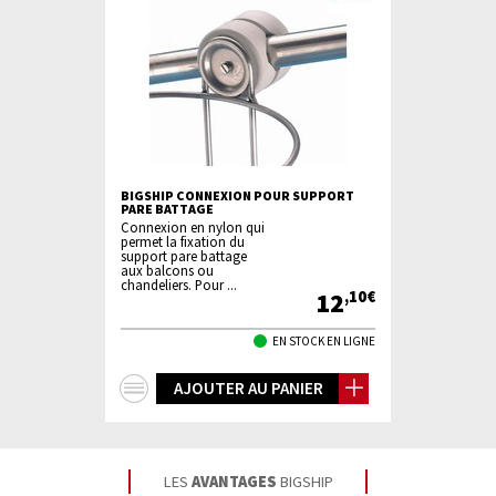
BIGSHIP CONNEXION POUR SUPPORT
PARE BATTAGE
Connexion en nylon qui
permet la fixation du
support pare battage
aux balcons ou
chandeliers. Pour ...
12
,10€
EN STOCK EN LIGNE
+
AJOUTER AU PANIER
d'infos
LES
AVANTAGES
BIGSHIP