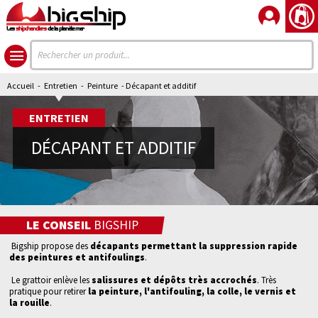
Les
shipchandlers
de la planète mer
Accueil
-
Entretien
-
Peinture
- Décapant et additif
ENTRETIEN
DÉCAPANT ET ADDITIF
LE CONSEIL
BIGSHIP
Bigship propose des
décapants permettant la suppression rapide
des peintures et antifoulings
.
Le
grattoir
enlève les
salissures et dépôts très accrochés
. Très
pratique pour retirer
la peinture, l'antifouling, la colle, le vernis et
la rouille
.