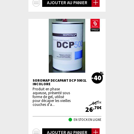
+
AJOUTER AU PANIER
d'infos
-40
SOROMAP DECAPANT DCP 500 1L
INCOLORE
Produit en phase
aqueuse, présenté sous
forme de gel, utilisé
pour décaper les vieilles
44
,50€
couches d'a...
26
,70€
EN STOCK EN LIGNE
+
AJOUTER AU PANIER