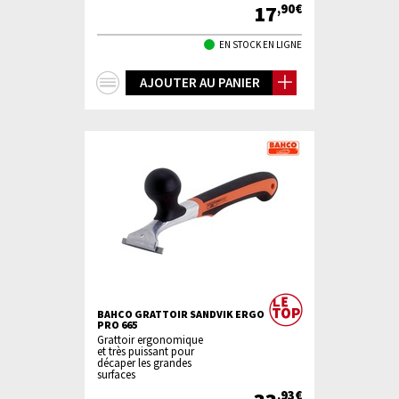
17
,90€
EN STOCK EN LIGNE
+
AJOUTER AU PANIER
d'infos
BAHCO GRATTOIR SANDVIK ERGO
PRO 665
Grattoir ergonomique
et très puissant pour
décaper les grandes
surfaces
,93€