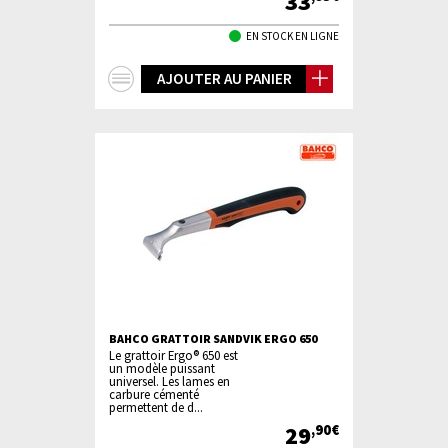
33
EN STOCK EN LIGNE
+
AJOUTER AU PANIER
d'infos
BAHCO GRATTOIR SANDVIK ERGO 650
Le grattoir Ergo® 650 est
un modèle puissant
universel. Les lames en
carbure cémenté
permettent de d...
29
,90€