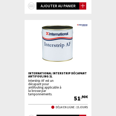
+
AJOUTER AU PANIER
d'infos
INTERNATIONAL INTERSTRIP DÉCAPANT
ANTIFOULING 1L
Interstrip AF est un
décapant pour
antifouling applicable à
la brosse par
tamponnements.
51
,90€
DÉLAI EN LIGNE : 15 JOURS