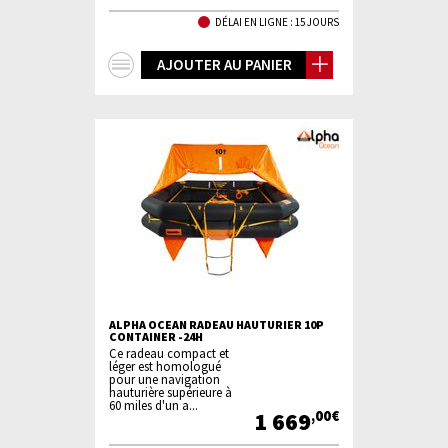
DÉLAI EN LIGNE : 15 JOURS
+
AJOUTER AU PANIER
d'infos
ALPHA OCEAN RADEAU HAUTURIER 10P
CONTAINER -24H
Ce radeau compact et
léger est homologué
pour une navigation
hauturière supérieure à
60 miles d'un a...
1 669
,00€