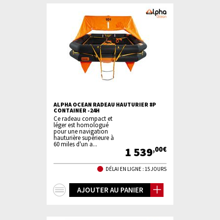
ALPHA OCEAN RADEAU HAUTURIER 8P
CONTAINER -24H
Ce radeau compact et
léger est homologué
pour une navigation
hauturière supérieure à
60 miles d'un a...
1 539
,00€
DÉLAI EN LIGNE : 15 JOURS
+
AJOUTER AU PANIER
d'infos