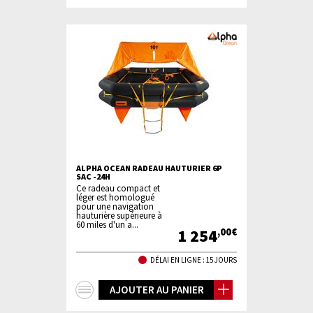
d'infos
ALPHA OCEAN RADEAU HAUTURIER 6P
SAC -24H
Ce radeau compact et
léger est homologué
pour une navigation
hauturière supérieure à
60 miles d'un a...
1 254
,00€
DÉLAI EN LIGNE : 15 JOURS
+
AJOUTER AU PANIER
d'infos