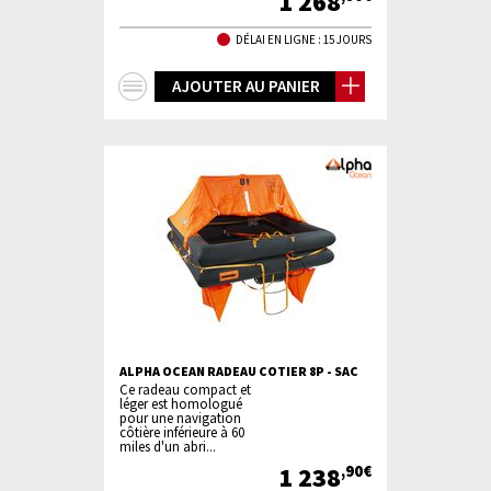
1 268
DÉLAI EN LIGNE : 15 JOURS
+
AJOUTER AU PANIER
d'infos
ALPHA OCEAN RADEAU COTIER 8P - SAC
Ce radeau compact et
léger est homologué
pour une navigation
côtière inférieure à 60
miles d'un abri...
1 238
,90€