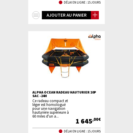
DÉLAI EN LIGNE : 15 JOURS
+
AJOUTER AU PANIER
d'infos
ALPHA OCEAN RADEAU HAUTURIER 10P
SAC -24H
Ce radeau compact et
léger est homologué
pour une navigation
hauturière supérieure à
60 miles d'un a...
1 645
,00€
DÉLAI EN LIGNE : 15 JOURS