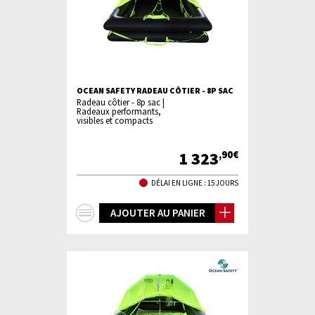
OCEAN SAFETY RADEAU CÔTIER - 8P SAC
Radeau côtier - 8p sac |
Radeaux performants,
visibles et compacts
1 323
,90€
DÉLAI EN LIGNE : 15 JOURS
+
AJOUTER AU PANIER
d'infos