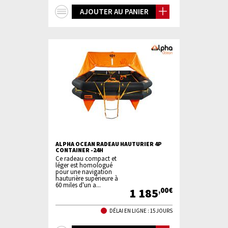
+
AJOUTER AU PANIER
d'infos
ALPHA OCEAN RADEAU HAUTURIER 4P
CONTAINER -24H
Ce radeau compact et
léger est homologué
pour une navigation
hauturière supérieure à
60 miles d'un a...
1 185
,00€
DÉLAI EN LIGNE : 15 JOURS