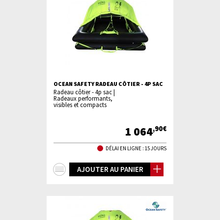
OCEAN SAFETY RADEAU CÔTIER - 4P SAC
Radeau côtier - 4p sac |
Radeaux performants,
visibles et compacts
1 064
,90€
DÉLAI EN LIGNE : 15 JOURS
+
AJOUTER AU PANIER
d'infos