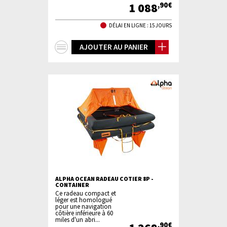
1 088
,90€
DÉLAI EN LIGNE : 15 JOURS
+
AJOUTER AU PANIER
d'infos
ALPHA OCEAN RADEAU COTIER 8P -
CONTAINER
Ce radeau compact et
léger est homologué
pour une navigation
côtière inférieure à 60
miles d'un abri...
,90€