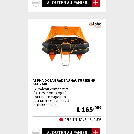
+
AJOUTER AU PANIER
d'infos
ALPHA OCEAN RADEAU HAUTURIER 4P
SAC -24H
Ce radeau compact et
léger est homologué
pour une navigation
hauturière supérieure à
60 miles d'un a...
1 165
,00€
DÉLAI EN LIGNE : 15 JOURS
+
AJOUTER AU PANIER