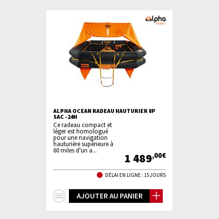
ALPHA OCEAN RADEAU HAUTURIER 8P
SAC -24H
Ce radeau compact et
léger est homologué
pour une navigation
hauturière supérieure à
60 miles d'un a...
1 489
,00€
DÉLAI EN LIGNE : 15 JOURS
+
AJOUTER AU PANIER
d'infos