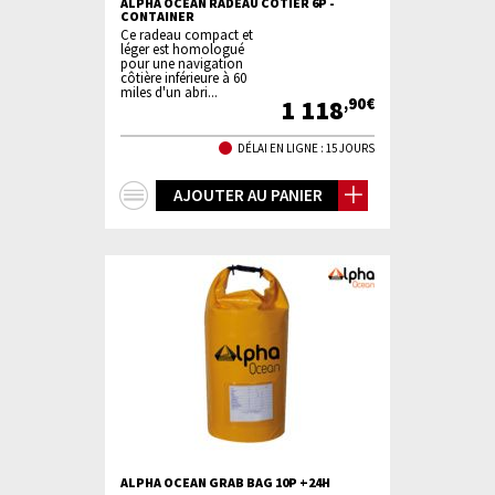
ALPHA OCEAN RADEAU COTIER 6P -
CONTAINER
Ce radeau compact et
léger est homologué
pour une navigation
côtière inférieure à 60
miles d'un abri...
1 118
,90€
DÉLAI EN LIGNE : 15 JOURS
+
AJOUTER AU PANIER
d'infos
ALPHA OCEAN GRAB BAG 10P +24H