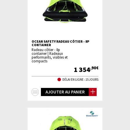
OCEAN SAFETY RADEAU CÔTIER - 8P
CONTAINER
Radeau côtier - 8p
container | Radeaux
performants, visibles et
compacts
1 354
,90€
DÉLAI EN LIGNE : 15 JOURS
+
AJOUTER AU PANIER
d'infos