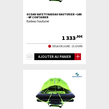
OCEAN SAFETY RADEAU HAUTURIER <24H
- 6P CONTAINER
Radeau hauturier
1 333
,90€
DÉLAI EN LIGNE : 15 JOURS
+
AJOUTER AU PANIER
d'infos