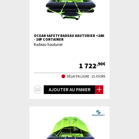
OCEAN SAFETY RADEAU HAUTURIER <24H
- 10P CONTAINER
Radeau hauturier
1 722
,90€
DÉLAI EN LIGNE : 15 JOURS
+
AJOUTER AU PANIER
d'infos