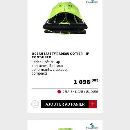
OCEAN SAFETY RADEAU CÔTIER - 4P
CONTAINER
Radeau côtier - 4p
container | Radeaux
performants, visibles et
compacts
1 096
,90€
DÉLAI EN LIGNE : 15 JOURS
+
AJOUTER AU PANIER
d'infos