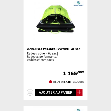
OCEAN SAETY RADEAU CÔTIER - 6P SAC
Radeau côtier - 6p sac |
Radeaux performants,
visibles et compacts
1 165
,90€
DÉLAI EN LIGNE : 15 JOURS
+
AJOUTER AU PANIER
d'infos