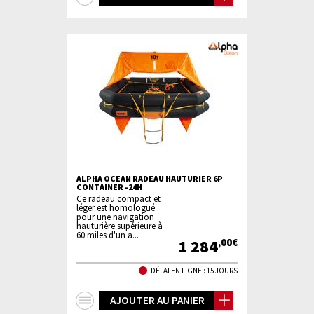
d'infos
ALPHA OCEAN RADEAU HAUTURIER 6P
CONTAINER -24H
Ce radeau compact et
léger est homologué
pour une navigation
hauturière supérieure à
60 miles d'un a...
1 284
,00€
DÉLAI EN LIGNE : 15 JOURS
+
AJOUTER AU PANIER