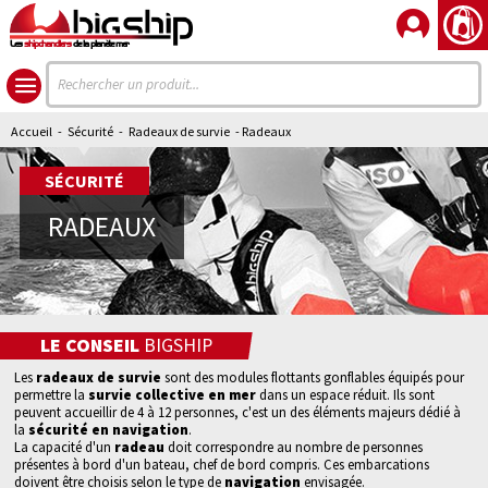
Les
shipchandlers
de la planète mer
Accueil
-
Sécurité
-
Radeaux de survie
- Radeaux
SÉCURITÉ
RADEAUX
LE CONSEIL
BIGSHIP
Les
radeaux de survie
sont des modules flottants gonflables équipés pour
permettre la
survie collective en mer
dans un espace réduit. Ils sont
peuvent accueillir de 4 à 12 personnes, c'est un des éléments majeurs dédié à
la
sécurité en navigation
.
La capacité d'un
radeau
doit correspondre au nombre de personnes
présentes à bord d'un bateau, chef de bord compris. Ces embarcations
doivent être choisis selon le type de
navigation
envisagée.