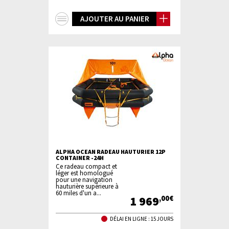
+
AJOUTER AU PANIER
d'infos
ALPHA OCEAN RADEAU HAUTURIER 12P
CONTAINER -24H
Ce radeau compact et
léger est homologué
pour une navigation
hauturière supérieure à
60 miles d'un a...
1 969
,00€
DÉLAI EN LIGNE : 15 JOURS