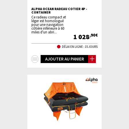
ALPHA OCEAN RADEAU COTIER 4P -
CONTAINER
Ce radeau compact et
léger est homologué
pour une navigation
côtière inférieure à 60
miles d'un abri...
1 028
,90€
DÉLAI EN LIGNE : 15 JOURS
+
AJOUTER AU PANIER
d'infos