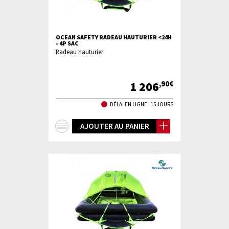
OCEAN SAFETY RADEAU HAUTURIER <24H
- 4P SAC
Radeau hauturier
1 206
,90€
DÉLAI EN LIGNE : 15 JOURS
+
AJOUTER AU PANIER
d'infos