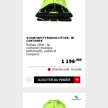
OCEAN SAFETY RADEAU CÔTIER - 6P
CONTAINER
Radeau côtier - 6p
container | Radeaux
performants, visibles et
compacts
1 196
,90€
DÉLAI EN LIGNE : 15 JOURS
+
AJOUTER AU PANIER
d'infos