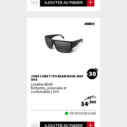
+
AJOUTER AU PANIER
d'infos
-30
JOBE LUNETTES BEAM NOIR-MAT
UV4
Lunettes BEAM
flottantes, polarisées et
confortables | UV4
49
,90€
34
,90€
EN STOCK EN LIGNE
+
AJOUTER AU PANIER