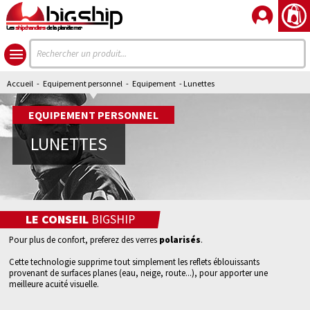
Les
shipchandlers
de la planète mer
Accueil
-
Equipement personnel
-
Equipement
- Lunettes
EQUIPEMENT PERSONNEL
LUNETTES
LE CONSEIL
BIGSHIP
Pour plus de confort, preferez des verres
polarisés
.
Cette technologie supprime tout simplement les reflets éblouissants
provenant de surfaces planes (eau, neige, route...), pour apporter une
meilleure acuité visuelle.