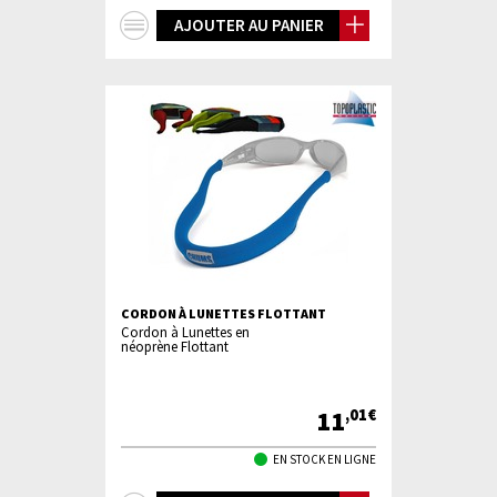
+
AJOUTER AU PANIER
d'infos
CORDON À LUNETTES FLOTTANT
Cordon à Lunettes en
néoprène Flottant
11
,01€
EN STOCK EN LIGNE