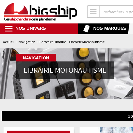
Les
shipchandlers
de la planète mer
NOS UNIVERS
NOS MARQUES
Accueil
-
Navigation
-
Cartes et Librairie
- Librairie Motonautisme
NAVIGATION
LIBRAIRIE MOTONAUTISME
10