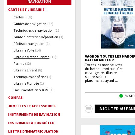
NAVIGATION
CARTES ET LIBRAIRIE
Cartes
(368)
Guides de navigation
(22)
Techniques de navigation
(16)
Guide d'entretien/réparation
(3)
Récits de navigation
(1)
Librairie Voile
(14)
VAGNON TOUTES LES MANOE
Librairie Motonautisme
(10)
BATEAU MOTEUR
Permis
(12)
Toutes les manoeuvres
du bateau moteur : Cet
Librairie Enfant
(8)
ouvrage très illustré
s'adresse aux
Techniques de pêche
(1)
plaisanciers ayant ...
Librairie Plongée
(1)
Documentation SHOM
(1)
EN STO
COMPAS
JUMELLES ET ACCESSOIRES
+
AJOUTER AU PAN
INSTRUMENTS DE NAVIGATION
d'infos
INSTRUMENTATION MÉTÉO
LETTRE D'IMMATRICULATION