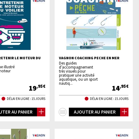
ETENIR LE MOTEUR DU
VAGNON COACHING PECHE EN MER
Des guides
e illustré
d’accompagnement
 moteur
très visuels pour
pratiquer une activité
aquatique, ou un sport
nautiq...
19
14
,95€
,95€
DÉLAI EN LIGNE : 15 JOURS
DÉLAI EN LIGNE : 15 JOURS
+
UTER AU PANIER
AJOUTER AU PANIER
os
d'infos