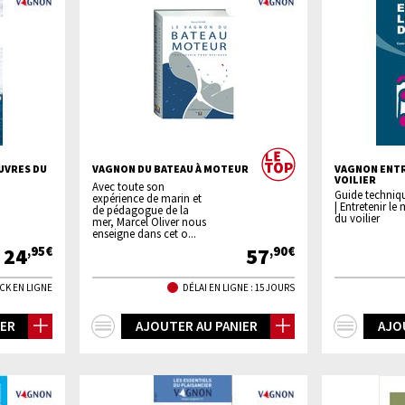
UVRES DU
VAGNON DU BATEAU À MOTEUR
VAGNON ENTR
VOILIER
Avec toute son
Guide techniqu
expérience de marin et
| Entretenir le
de pédagogue de la
du voilier
mer, Marcel Oliver nous
enseigne dans cet o...
24
57
,95€
,90€
CK EN LIGNE
DÉLAI EN LIGNE : 15 JOURS
+
+
IER
AJOUTER AU PANIER
AJO
d'infos
d'inf