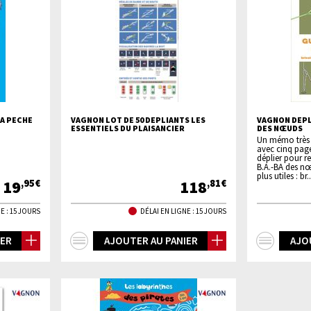
A PECHE
VAGNON LOT DE 50 DEPLIANTS LES
VAGNON DEPL
ESSENTIELS DU PLAISANCIER
DES NŒUDS
Un mémo très 
avec cinq pag
déplier pour re
B.A.-BA des nœ
plus utiles : br..
19
118
,95€
,81€
E : 15 JOURS
DÉLAI EN LIGNE : 15 JOURS
+
+
IER
AJOUTER AU PANIER
AJO
d'infos
d'inf