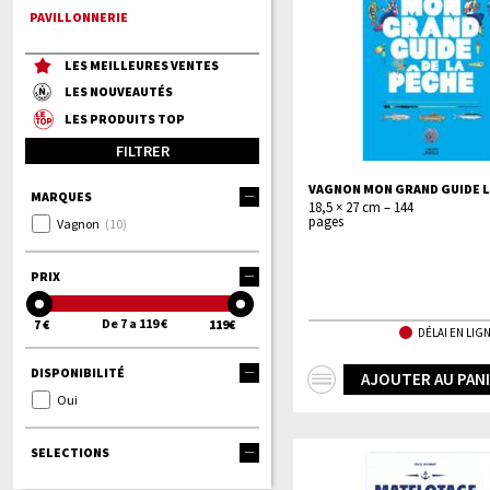
PAVILLONNERIE
LES MEILLEURES VENTES
LES NOUVEAUTÉS
LES PRODUITS TOP
FILTRER
VAGNON MON GRAND GUIDE L
MARQUES
18,5 × 27 cm – 144
pages
Vagnon
(10)
PRIX
De 7 a 119 €
7 €
119€
DÉLAI EN LIGN
DISPONIBILITÉ
+
AJOUTER AU PAN
Oui
d'infos
SELECTIONS