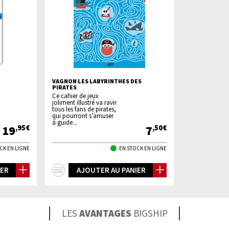
VAGNON LES LABYRINTHES DES
PIRATES
Ce cahier de jeux
joliment illustré va ravir
tous les fans de pirates,
qui pourront s’amuser
à guide...
19
7
,95€
,50€
CK EN LIGNE
EN STOCK EN LIGNE
+
IER
AJOUTER AU PANIER
d'infos
LES
AVANTAGES
BIGSHIP