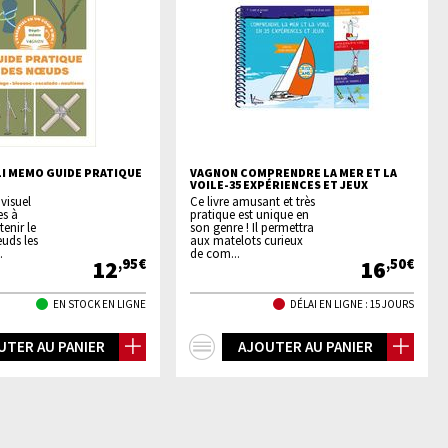
I MEMO GUIDE PRATIQUE
VAGNON COMPRENDRE LA MER ET LA
VOILE-35 EXPÉRIENCES ET JEUX
visuel
Ce livre amusant et très
es à
pratique est unique en
tenir le
son genre ! Il permettra
uds les
aux matelots curieux
.
de com...
12
16
,95€
,50€
EN STOCK EN LIGNE
DÉLAI EN LIGNE : 15 JOURS
+
UTER AU PANIER
AJOUTER AU PANIER
os
d'infos