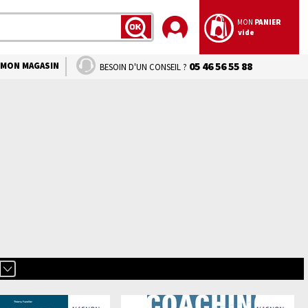
MON
PANIER
vide
LANCER
LA
RECHERCHE
MON MAGASIN
05 46 56 55 88
BESOIN D'UN CONSEIL ?