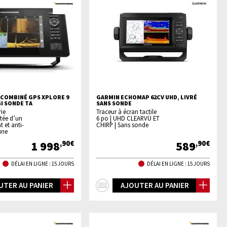
COMBINÉ GPS XPLORE 9
GARMIN ECHOMAP 62CV UHD, LIVRÉ
I SONDE TA
SANS SONDE
rie
Traceur à écran tactile
tée d’un
6 po | UHD CLEARVÜ ET
t et anti-
CHIRP | Sans sonde
 une
1 998
589
,90€
,90€
DÉLAI EN LIGNE : 15 JOURS
DÉLAI EN LIGNE : 15 JOURS
+
UTER AU PANIER
AJOUTER AU PANIER
os
d'infos