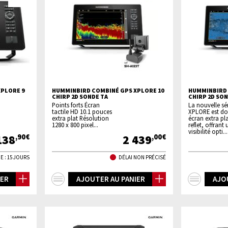
PLORE 9
HUMMINBIRD COMBINÉ GPS XPLORE 10
HUMMINBIRD 
CHIRP 2D SONDE TA
CHIRP 2D SO
Points forts Écran
La nouvelle sé
tactile HD 10.1 pouces
XPLORE est do
extra plat Résolution
écran extra pla
1280 x 800 pixel...
reflet, offrant
visibilité opti...
138
2 439
,90€
,00€
E : 15 JOURS
DÉLAI NON PRÉCISÉ
+
+
IER
AJOUTER AU PANIER
AJO
d'infos
d'inf