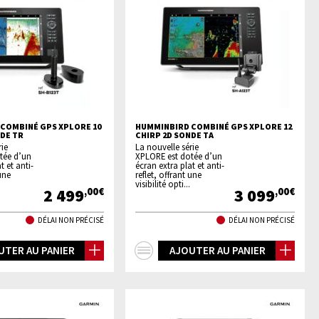
COMBINÉ GPS XPLORE 10
HUMMINBIRD COMBINÉ GPS XPLORE 12
NDE TR
CHIRP 2D SONDE TA
rie
La nouvelle série
tée d’un
XPLORE est dotée d’un
t et anti-
écran extra plat et anti-
 une
reflet, offrant une
visibilité opti...
2 499
3 099
,00€
,00€
DÉLAI NON PRÉCISÉ
DÉLAI NON PRÉCISÉ
+
UTER AU PANIER
AJOUTER AU PANIER
os
d'infos