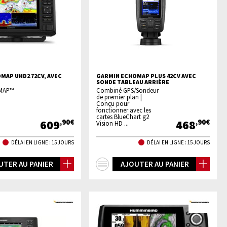
MAP UHD2 72CV, AVEC
GARMIN ECHOMAP PLUS 42CV AVEC
SONDE TABLEAU ARRIÈRE
OMAP™
Combiné GPS/Sondeur
de premier plan |
Conçu pour
fonctionner avec les
cartes BlueChart g2
609
468
,90€
,90€
Vision HD ...
DÉLAI EN LIGNE : 15 JOURS
DÉLAI EN LIGNE : 15 JOURS
+
UTER AU PANIER
AJOUTER AU PANIER
os
d'infos