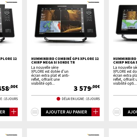
PLORE 12
HUMMINBIRD COMBINÉ GPS XPLORE 12
HUMMINBIRD 
CHIRP MEGA SI SONDE TR
CHIRP MEGA S
La nouvelle série
La nouvelle sé
XPLORE est dotée d’un
XPLORE est do
écran extra plat et anti-
écran extra pla
reflet, offrant une
reflet, offrant
visibilité opti...
visibilité opti...
458
3 579
,00€
,00€
E : 15 JOURS
DÉLAI EN LIGNE : 15 JOURS
+
+
IER
AJOUTER AU PANIER
AJO
d'infos
d'inf