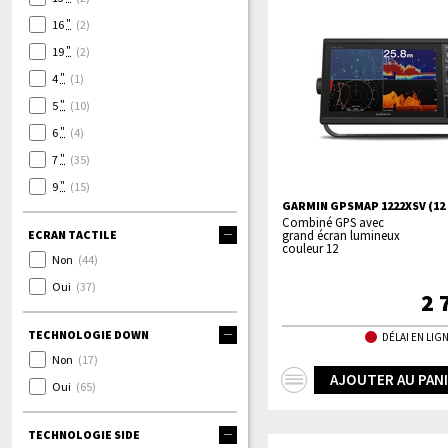
"
16
(2)
"
19
(2)
"
4
(1)
"
5
(10)
"
6
(4)
"
7
(35)
"
9
(15)
GARMIN GPSMAP 1222XSV (12 
Combiné GPS avec
ECRAN TACTILE
grand écran lumineux
couleur 12
Non
(44)
Oui
(37)
2 
TECHNOLOGIE DOWN
DÉLAI EN LIGN
Non
(17)
+
AJOUTER AU PAN
Oui
(65)
d'infos
TECHNOLOGIE SIDE