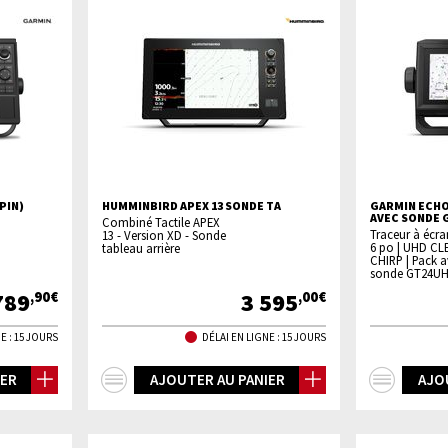
PIN)
HUMMINBIRD APEX 13 SONDE TA
GARMIN ECHO
AVEC SONDE 
Combiné Tactile APEX
Traceur à écran
13 - Version XD - Sonde
6 po | UHD CL
tableau arrière
CHIRP | Pack 
sonde GT24U
789
3 595
,90€
,00€
E : 15 JOURS
DÉLAI EN LIGNE : 15 JOURS
+
+
IER
AJOUTER AU PANIER
AJO
d'infos
d'inf