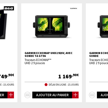
GARMIN ECHOMAP UHD2 92SV, AVEC
GARMIN ECHO
SONDE TA GT56
SONDE
Traceurs ECHOMAP™
Traceurs ECH
UHD 2 9 pouces
UHD 2 9 pouce
749
1 169
,90€
,90€
E : 15 JOURS
DÉLAI EN LIGNE : 15 JOURS
+
+
IER
AJOUTER AU PANIER
AJO
d'infos
d'inf