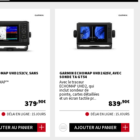
MAP UHD2 52CV, SANS
GARMIN ECHOMAP UHD2 62SV, AVEC
SONDE TA GT54
OMAP™
Avec le traceur
ECHOMAP UHD2, qui
inclut sondeur de
pointe, cartes détaillées
et un écran tactile pr...
379
839
,90€
,90€
DÉLAI EN LIGNE : 15 JOURS
DÉLAI EN LIGNE : 15 JOURS
+
UTER AU PANIER
AJOUTER AU PANIER
os
d'infos