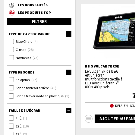
LES NOUVEAUTÉS
LES PRODUITS TOP
FILTRER
TYPE DE CARTOGRAPHIE
Blue Chart
(4)
C-map
(28)
Navionics
(73)
B&G VULCAN 7R XSE
Le Vulcan 7R de B&G
TYPE DE SONDE
est un écran
multifonctions tactile à
En option
(27)
LED avec un écran 7"
800 x 480 pixels
Sonde tableau arrière
(46)
Sonde traversante en plastique
(9)
DÉLAI EN LIGN
TAILLE DE L'ÉCRAN
+
"
10
(1)
AJOUTER AU PAN
d'infos
"
12
(10)
"
13
(2)