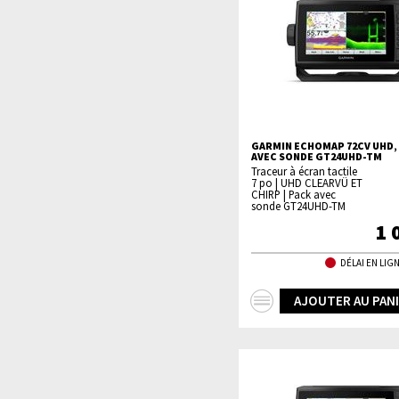
GARMIN ECHOMAP 72CV UHD, 
AVEC SONDE GT24UHD-TM
Traceur à écran tactile
7 po | UHD CLEARVÜ ET
CHIRP | Pack avec
sonde GT24UHD-TM
1 
DÉLAI EN LIGN
+
AJOUTER AU PAN
d'infos