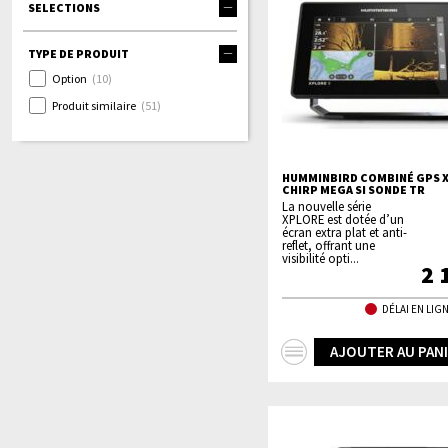
SELECTIONS
TYPE DE PRODUIT
Option
(10)
Produit similaire
(51)
HUMMINBIRD COMBINÉ GPS X
CHIRP MEGA SI SONDE TR
La nouvelle série
XPLORE est dotée d’un
écran extra plat et anti-
reflet, offrant une
visibilité opti...
2 
DÉLAI EN LIGN
+
AJOUTER AU PAN
d'infos