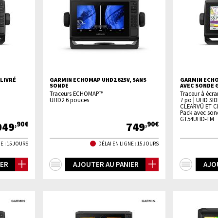
LIVRÉ
GARMIN ECHOMAP UHD2 62SV, SANS
GARMIN ECHO
SONDE
AVEC SONDE 
Traceurs ECHOMAP™
Traceur à écran
UHD2 6 pouces
7 po | UHD SI
CLEARVÜ ET CH
Pack avec son
GT54UHD-TM
049
749
,90€
,90€
E : 15 JOURS
DÉLAI EN LIGNE : 15 JOURS
+
+
IER
AJOUTER AU PANIER
AJO
d'infos
d'inf