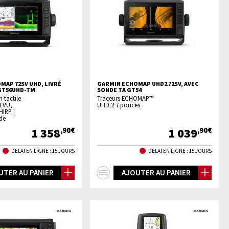
MAP 72SV UHD, LIVRÉ
GARMIN ECHOMAP UHD2 72SV, AVEC
GT56UHD-TM
SONDE TA GT54
 tactile
Traceurs ECHOMAP™
DEVÜ,
UHD 2 7 pouces
IRP |
de
1 358
1 039
,90€
,90€
DÉLAI EN LIGNE : 15 JOURS
DÉLAI EN LIGNE : 15 JOURS
+
UTER AU PANIER
AJOUTER AU PANIER
os
d'infos