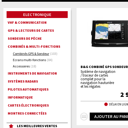
ELECTRONIQUE
VHF & COMMUNICATION
GPS & LECTEURS DE CARTES
SONDEURS DE PÊCHE
COMBINÉS & MULTI-FONCTIONS
Combinés GPS & Sondeur
(103)
Ecrans multi-fonctions
(84)
Accessoires
(18)
B&G COMBINÉ GPS SONDEUR 
Système de navigation
INSTRUMENTS DE NAVIGATION
/ traceur de cartes
complet pour la
SYSTÈMES RADARS
navigation hauturière
et les régates
PILOTES AUTOMATIQUES
2 
INFORMATIQUE
DÉLAI EN LIGN
CARTES ÉLECTRONIQUES
MONTRES CONNECTÉES
+
AJOUTER AU PAN
d'infos
LES MEILLEURES VENTES