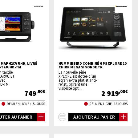
MAP 62CV UHD, LIVRÉ
HUMMINBIRD COMBINÉ GPS XPLORE 10
GT24UHD-TM
CHIRP MEGA SI SONDE TR
 tactile
La nouvelle série
EARVÜ ET
XPLORE est dotée d’un
avec
écran extra plat et anti-
HD-TM
reflet, offrant une
visibilité opti...
749
2 919
,90€
,00€
DÉLAI EN LIGNE : 15 JOURS
DÉLAI EN LIGNE : 15 JOURS
+
UTER AU PANIER
AJOUTER AU PANIER
os
d'infos