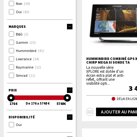
Non
(39)
Oui
(43)
MARQUES
B&G
(2)
Garmin
(23)
Humminbird
(41)
HUMMINBIRD COMBINÉ GPS X
Lowrance
(14)
CHIRP MEGA SI SONDE TA
Raymarine
(12)
La nouvelle série
XPLORE est dotée d’un
écran extra plat et anti-
Simrad
(11)
reflet, offrant une
visibilité opti...
3 
PRIX
DÉLAI EN LIGN
De 176 a 5748 €
176 €
5748€
+
AJOUTER AU PAN
DISPONIBILITÉ
d'infos
Oui