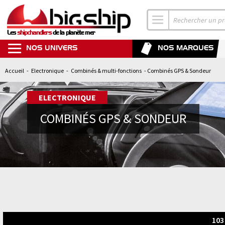
Les
shipchandlers
de la planète mer
NOS UNIVERS
NOS MARQUES
Accueil
-
Electronique
-
Combinés & multi-fonctions
- Combinés GPS & Sondeur
ELECTRONIQUE
COMBINÉS GPS & SONDEUR
103