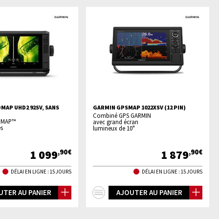
MAP UHD2 92SV, SANS
GARMIN GPSMAP 1022XSV (12 PIN)
Combiné GPS GARMIN
OMAP™
avec grand écran
s
lumineux de 10"
1 099
1 879
,90€
,90€
DÉLAI EN LIGNE : 15 JOURS
DÉLAI EN LIGNE : 15 JOURS
+
UTER AU PANIER
AJOUTER AU PANIER
os
d'infos