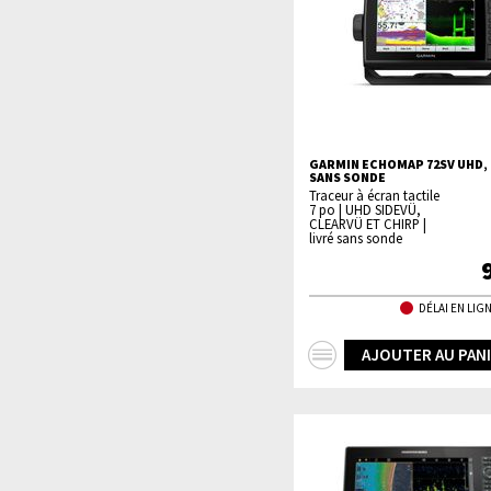
GARMIN ECHOMAP 72SV UHD, 
SANS SONDE
Traceur à écran tactile
7 po | UHD SIDEVÜ,
CLEARVÜ ET CHIRP |
livré sans sonde
DÉLAI EN LIGN
+
AJOUTER AU PAN
d'infos