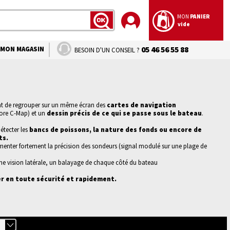
MON
PANIER
vide
LANCER
LA
RECHERCHE
MON MAGASIN
05 46 56 55 88
BESOIN D'UN CONSEIL ?
t de regrouper sur un même écran des
cartes de navigation
ore C-Map) et un
dessin précis de ce qui se passe sous le bateau
.
étecter les
bancs de poissons, la nature des fonds ou encore de
ts.
enter fortement la précision des sondeurs (
signal modulé sur une plage de
ne vision latérale, un balayage de chaque côté du bateau
r en toute sécurité et rapidement.