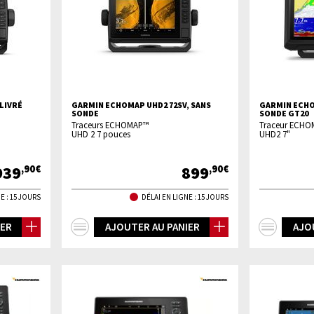
LIVRÉ
GARMIN ECHOMAP UHD2 72SV, SANS
GARMIN ECHO
SONDE
SONDE GT20
Traceurs ECHOMAP™
Traceur ECH
UHD 2 7 pouces
UHD2 7"
939
899
,90€
,90€
E : 15 JOURS
DÉLAI EN LIGNE : 15 JOURS
+
+
IER
AJOUTER AU PANIER
AJO
d'infos
d'inf