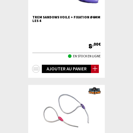
TREM SANDOWS VOILE + FIXATION Ø6MM
LES 4
8
,00€
EN STOCK EN LIGNE
+
AJOUTER AU PANIER
d'infos