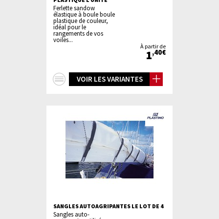
Ferlette sandow
élastique à boule boule
plastique de couleur,
idéal pour le
rangements de vos
voiles...
À partir de
1
,40€
+
VOIR LES VARIANTES
d'infos
SANGLES AUTOAGRIPANTES LE LOT DE 4
Sangles auto-