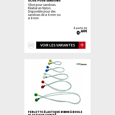
OLIVE POUR SANDOWS
Olive pour sandows.
Réalisé en Nylon.
Disponible pour des
sandows de ø 6 mm ou
ø 8 mm
À partir de
0
,60€
+
VOIR LES VARIANTES
d'infos
FERLETTE ÉLASTIQUE Ø4MM À BOULE
PLASTIQUE L'UNITÉ