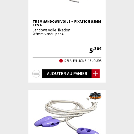
TREM SANDOWS VOILE + FIXATION Ø5MM
LES 4
Sandows voile+fixation
Ø5mm vendu par 4
5
,30€
DÉLAI EN LIGNE : 15 JOURS
+
AJOUTER AU PANIER
d'infos