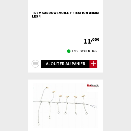
TREM SANDOWS VOILE + FIXATION Ø8MM
LES 4
11
,00€
EN STOCK EN LIGNE
+
AJOUTER AU PANIER
d'infos