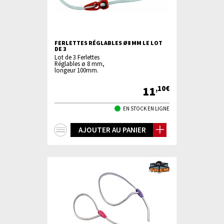
FERLETTES RÉGLABLES Ø8 MM LE LOT
DE 3
Lot de 3 Ferlettes
Réglables ø 8 mm,
longeur 100mm.
11
,10€
EN STOCK EN LIGNE
+
AJOUTER AU PANIER
d'infos