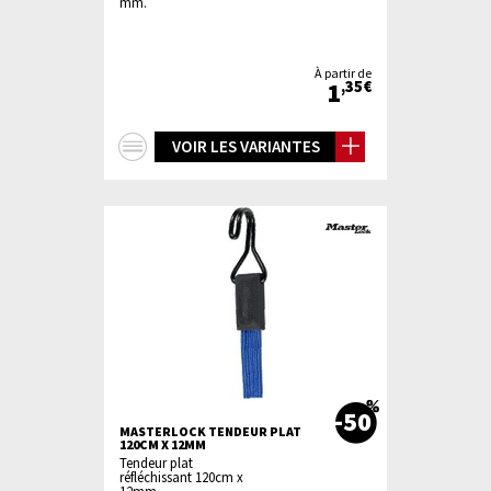
mm.
À partir de
1
,35€
+
VOIR LES VARIANTES
d'infos
-50
MASTERLOCK TENDEUR PLAT
120CM X 12MM
Tendeur plat
réfléchissant 120cm x