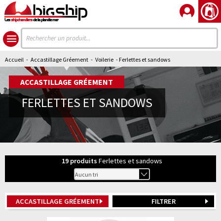
Les
shipchandlers
de la planète mer
Accueil
-
Accastillage Gréement
-
Voilerie
- Ferlettes et sandows
ACCASTILLAGE GRÉEMENT
FERLETTES ET SANDOWS
19
produits
Ferlettes et sandows
ACCASTILLAGE GRÉEMENT
FILTRER