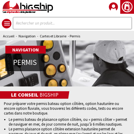
Les
shipchandlers
de la planète mer
Accueil
-
Navigation
-
Cartes et Librairie
- Permis
NAVIGATION
PERMIS
LE CONSEIL
BIGSHIP
Pour préparer votre
permis bateau option côtière
, option hauturière ou
encore option fluviale, vous trouverez les différents codes, tests ou encore
cartes dans notre boutique.
Le permis bateau de plaisance option côtière, ou « permis côtier » permet
de naviguer en mer, de jour comme de nuit, jusqu’à 6 milles nautiques.
Le permis plaisance option côtière extension hauturière permet de
naviguer, de jour et de nuit, en pleine mer (au large) et sur les lacs et les