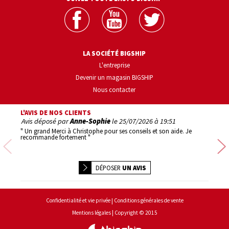
LA SOCIÉTÉ BIGSHIP
L'entreprise
Devenir un magasin BIGSHIP
Nous contacter
L'AVIS DE NOS CLIENTS
Avis déposé par
Anne-Sophie
le
25/07/2026 à 19:51
Avis d
" Un grand Merci à Christophe pour ses conseils et son aide. Je
" 1er ac
recommande fortement "
Précédente
DÉPOSER
UN AVIS
Conditions générales de vente
Confidentialité et vie privée
Copyright © 2015
Mentions légales