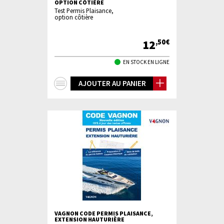
OPTION CÔTIÈRE
Test Permis Plaisance,
option côtière
12
,50€
EN STOCK EN LIGNE
+
AJOUTER AU PANIER
d'infos
VAGNON CODE PERMIS PLAISANCE,
EXTENSION HAUTURIÈRE