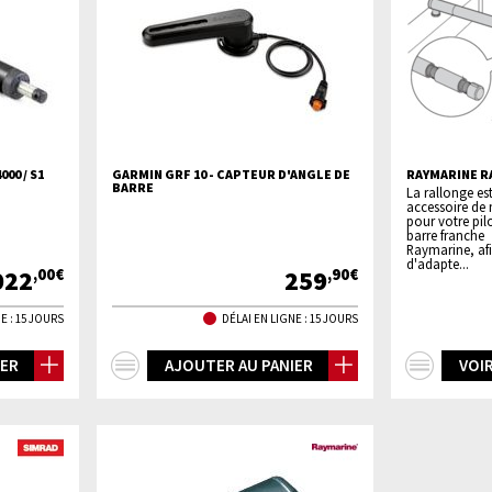
00 / S1
GARMIN GRF 10 - CAPTEUR D'ANGLE DE
RAYMARINE R
BARRE
La rallonge es
accessoire de
pour votre pil
barre franche
Raymarine, af
d'adapte...
022
259
,00€
,90€
E : 15 JOURS
DÉLAI EN LIGNE : 15 JOURS
+
+
IER
AJOUTER AU PANIER
VOIR
d'infos
d'inf