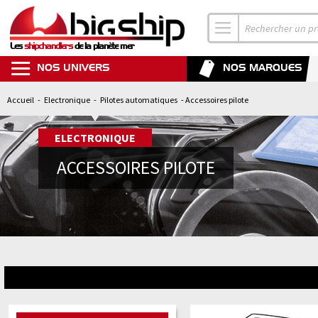
Les
shipchandlers
de la planète mer
NOS UNIVERS
NOS MARQUES
Accueil
-
Electronique
-
Pilotes automatiques
- Accessoires pilote
ELECTRONIQUE
ACCESSOIRES PILOTE