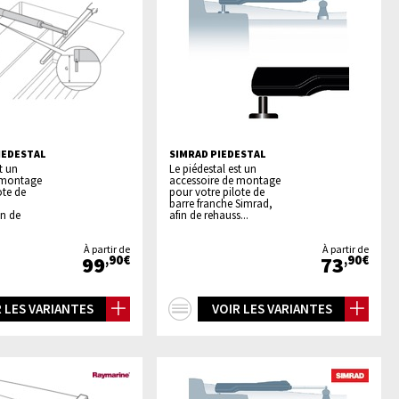
IEDESTAL
SIMRAD PIEDESTAL
t un
Le piédestal est un
 montage
accessoire de montage
ote de
pour votre pilote de
barre franche Simrad,
in de
afin de rehauss...
À partir de
À partir de
99
73
,90€
,90€
+
 LES VARIANTES
VOIR LES VARIANTES
os
d'infos