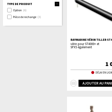
TYPE DE PRODUIT
Option
(6)
Pièce de rechange
(3)
RAYMARINE VÉRIN TILLER ST40
vérin pour ST4000+ et
SPX5 également
1 
DÉLAI EN LIGN
+
AJOUTER AU PAN
d'infos