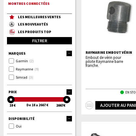
MONTRES CONNECTÉES
LES MEILLEURES VENTES
LES NOUVEAUTÉS
LES PRODUITS TOP
FILTRER
RAYMARINE EMBOUT VÉRIN
MARQUES
Embout de vérin pour
Garmin
(2)
pilote Raymarine barre
franche.
Raymarine
(9)
Simrad
(3)
PRIX
EN STO
+
AJOUTER AU PAN
De 18 a 2667 €
18 €
2667€
d'infos
DISPONIBILITÉ
Oui