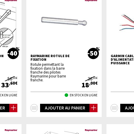
-40
-50
ON
RAYMARINE ROTULE DE
GARMIN CABL
FIXATION
D'ALIMENTAT
PUISSANCE
Rotule permettant la
fixation dans la barre
franche des pilotes
Raymarine pour barre
56
36
,00€
,00€
franche.
33
18
,60€
,00€
CK EN LIGNE
EN STOCK EN LIGNE
+
+
IER
AJOUTER AU PANIER
AJO
d'infos
d'inf