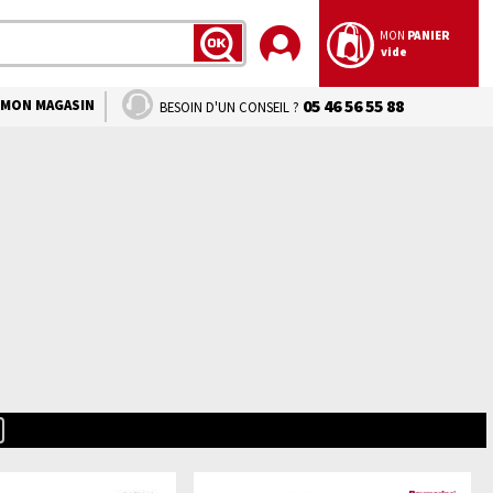
MON
PANIER
vide
LANCER
LA
RECHERCHE
MON MAGASIN
05 46 56 55 88
BESOIN D'UN CONSEIL ?