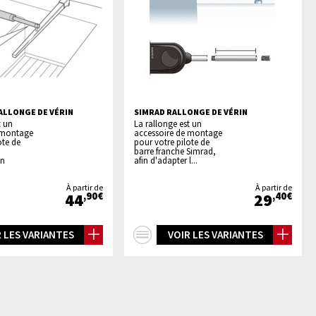
ALLONGE DE VÉRIN
SIMRAD RALLONGE DE VÉRIN
t un
La rallonge est un
 montage
accessoire de montage
ote de
pour votre pilote de
barre franche Simrad,
in
afin d'adapter l...
À partir de
À partir de
44
29
,90€
,40€
+
 LES VARIANTES
VOIR LES VARIANTES
os
d'infos