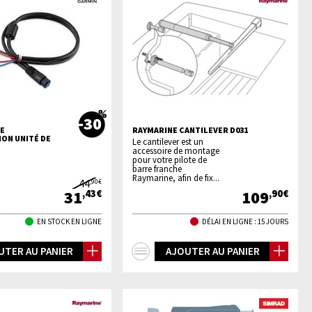
-30
E
RAYMARINE CANTILEVER D031
ION UNITÉ DE
Le cantilever est un
accessoire de montage
pour votre pilote de
barre franche
Raymarine, afin de fix...
44
,90€
31
109
,43€
,90€
EN STOCK EN LIGNE
DÉLAI EN LIGNE : 15 JOURS
+
UTER AU PANIER
AJOUTER AU PANIER
os
d'infos