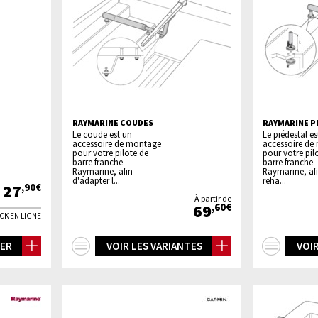
RAYMARINE COUDES
RAYMARINE P
Le coude est un
Le piédestal es
accessoire de montage
accessoire de
pour votre pilote de
pour votre pil
barre franche
barre franche
Raymarine, afin
Raymarine, af
d'adapter l...
reha...
27
,90€
À partir de
69
,60€
CK EN LIGNE
+
+
IER
VOIR LES VARIANTES
VOIR
d'infos
d'inf