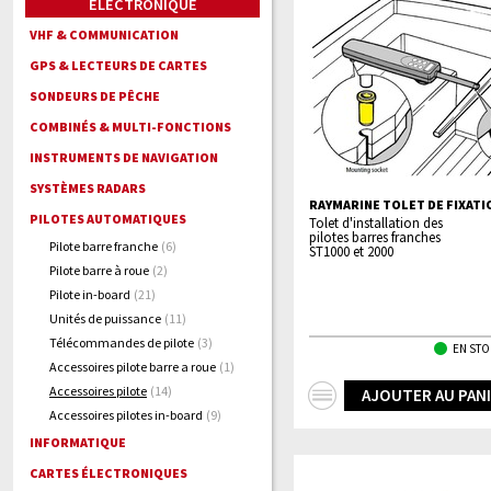
ELECTRONIQUE
VHF & COMMUNICATION
GPS & LECTEURS DE CARTES
SONDEURS DE PÊCHE
COMBINÉS & MULTI-FONCTIONS
INSTRUMENTS DE NAVIGATION
SYSTÈMES RADARS
RAYMARINE TOLET DE FIXATI
PILOTES AUTOMATIQUES
Tolet d'installation des
pilotes barres franches
Pilote barre franche
(6)
ST1000 et 2000
Pilote barre à roue
(2)
Pilote in-board
(21)
Unités de puissance
(11)
Télécommandes de pilote
(3)
EN STO
Accessoires pilote barre a roue
(1)
+
Accessoires pilote
(14)
AJOUTER AU PAN
Accessoires pilotes in-board
(9)
d'infos
INFORMATIQUE
CARTES ÉLECTRONIQUES