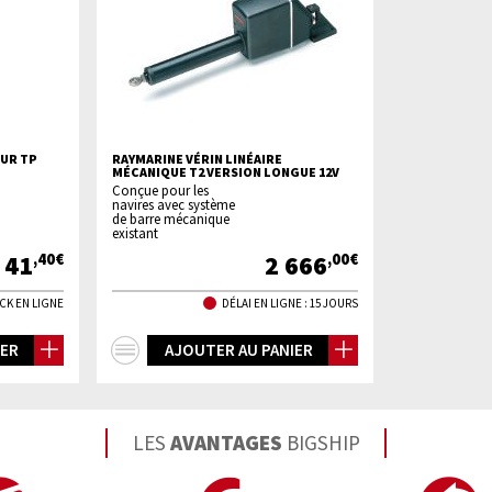
OUR TP
RAYMARINE VÉRIN LINÉAIRE
MÉCANIQUE T2 VERSION LONGUE 12V
Conçue pour les
navires avec système
de barre mécanique
existant
41
2 666
,40€
,00€
CK EN LIGNE
DÉLAI EN LIGNE : 15 JOURS
+
IER
AJOUTER AU PANIER
d'infos
LES
AVANTAGES
BIGSHIP