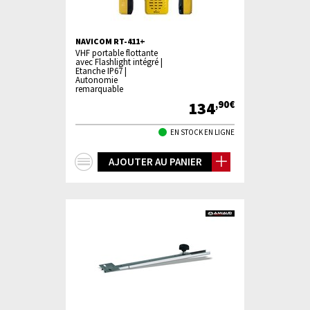
NAVICOM RT-411+
VHF portable flottante
avec Flashlight intégré |
Etanche IP67 |
Autonomie
remarquable
134
,90€
EN STOCK EN LIGNE
+
AJOUTER AU PANIER
d'infos