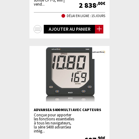
sonde CPT-S, Wifi |
2 838
,00€
vend...
DÉLAI EN LIGNE : 15 JOURS
+
AJOUTER AU PANIER
d'infos
ADVANSEA S400 MULTI AVEC CAPTEURS
Conçue pour apporter
les fonctions essentielles
à tous les navigateurs,
la série S400 advanSea
intèg...
,90€