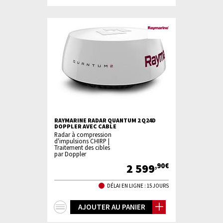
d'infos
RAYMARINE RADAR QUANTUM 2 Q24D
DOPPLER AVEC CABLE
Radar à compression
d'impulsions CHIRP |
Traitement des cibles
par Doppler
2 599
,90€
DÉLAI EN LIGNE : 15 JOURS
+
AJOUTER AU PANIER
d'infos