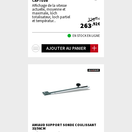
CAPTEUR
Affichage de la vitesse
actuelle, moyenne et
maximale, loch
totalisateur, loch partiel
329
,90€
et températur...
263
,92€
EN STOCK EN LIGNE
+
AJOUTER AU PANIER
d'infos
AMIAUD SUPPORT SONDE COULISSANT
33/56CM