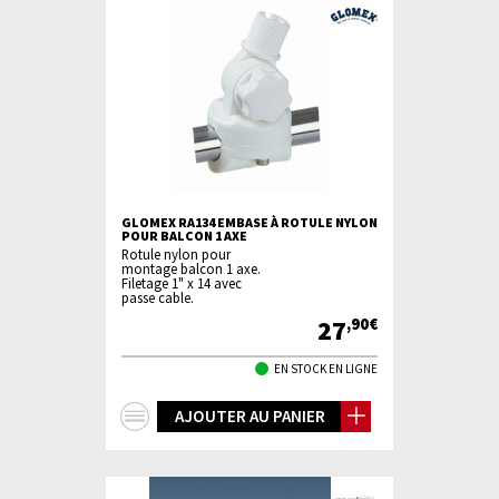
GLOMEX RA134 EMBASE À ROTULE NYLON
POUR BALCON 1 AXE
Rotule nylon pour
montage balcon 1 axe.
Filetage 1" x 14 avec
passe cable.
27
,90€
EN STOCK EN LIGNE
+
AJOUTER AU PANIER
d'infos