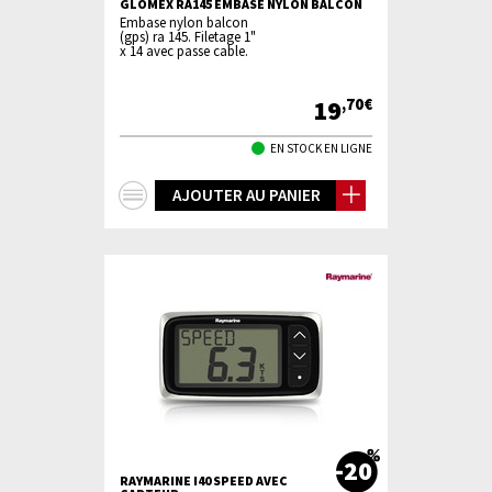
GLOMEX RA145 EMBASE NYLON BALCON
Embase nylon balcon
(gps) ra 145. Filetage 1"
x 14 avec passe cable.
19
,70€
EN STOCK EN LIGNE
+
AJOUTER AU PANIER
d'infos
-20
RAYMARINE I40 SPEED AVEC