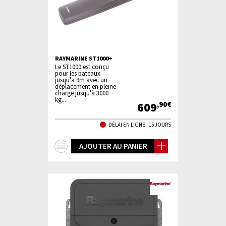
RAYMARINE ST1000+
Le ST1000 est conçu
pour les bateaux
jusqu'a 9m avec un
déplacement en pleine
charge jusqu'à 3000
kg...
609
,90€
DÉLAI EN LIGNE : 15 JOURS
+
AJOUTER AU PANIER
d'infos