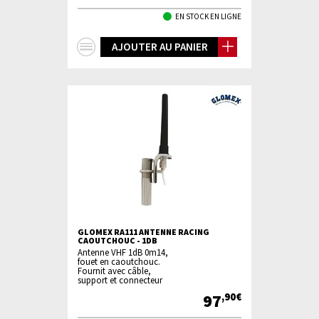
EN STOCK EN LIGNE
+
AJOUTER AU PANIER
d'infos
GLOMEX RA111 ANTENNE RACING
CAOUTCHOUC - 1DB
Antenne VHF 1dB 0m14,
fouet en caoutchouc.
Fournit avec câble,
support et connecteur
97
,90€