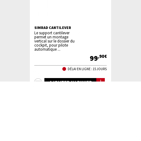
SIMRAD CANTILEVER
Le support cantilever
permet un montage
vertical sur le dossier du
cockpit, pour pilote
automatique ...
99
,90€
DÉLAI EN LIGNE : 15 JOURS
+
AJOUTER AU PANIER
d'infos