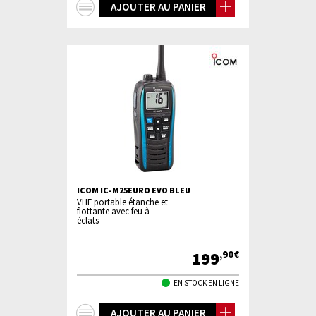
+
AJOUTER AU PANIER
d'infos
ICOM IC-M25EURO EVO BLEU
VHF portable étanche et
flottante avec feu à
éclats
199
,90€
EN STOCK EN LIGNE
+
AJOUTER AU PANIER