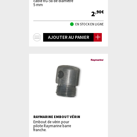
cable RG-58 de diamètre
5 mm
2
,90€
EN STOCK EN LIGNE
+
AJOUTER AU PANIER
d'infos
RAYMARINE EMBOUT VÉRIN
Embout de vérin pour
pilote Raymarine barre
franche.