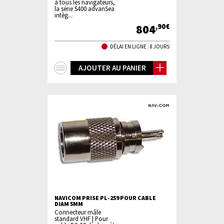
à tous les navigateurs,
la série S400 advanSea
intèg...
804
,90€
DÉLAI EN LIGNE : 8 JOURS
+
AJOUTER AU PANIER
d'infos
NAVICOM PRISE PL-259 POUR CABLE
DIAM 5MM
Connecteur mâle
standard VHF | Pour