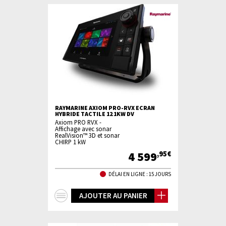
RAYMARINE AXIOM PRO-RVX ECRAN
HYBRIDE TACTILE 12 1KW DV
Axiom PRO RVX -
Affichage avec sonar
RealVision™ 3D et sonar
CHIRP 1 kW
4 599
,95€
DÉLAI EN LIGNE : 15 JOURS
+
AJOUTER AU PANIER
d'infos