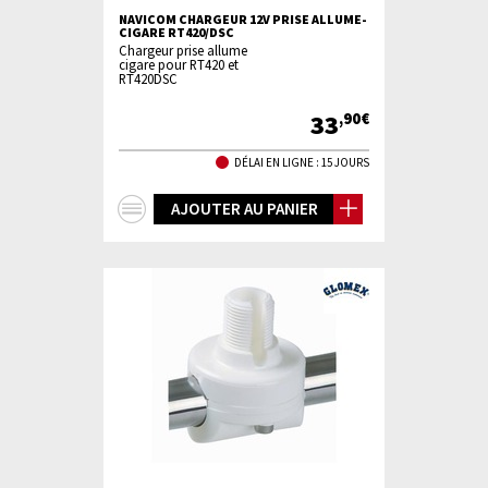
NAVICOM CHARGEUR 12V PRISE ALLUME-
CIGARE RT420/DSC
Chargeur prise allume
cigare pour RT420 et
RT420DSC
33
,90€
DÉLAI EN LIGNE : 15 JOURS
+
AJOUTER AU PANIER
d'infos