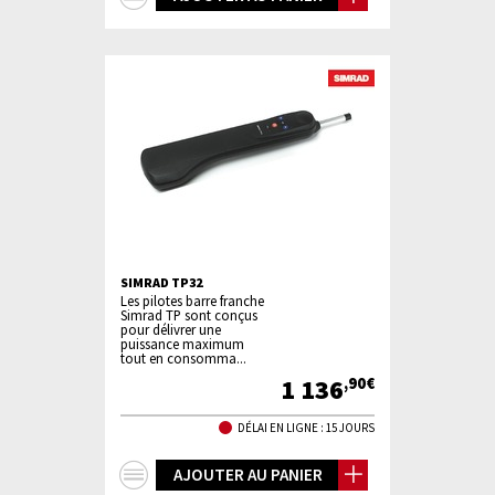
d'infos
SIMRAD TP32
Les pilotes barre franche
Simrad TP sont conçus
pour délivrer une
puissance maximum
tout en consomma...
1 136
,90€
DÉLAI EN LIGNE : 15 JOURS
+
AJOUTER AU PANIER