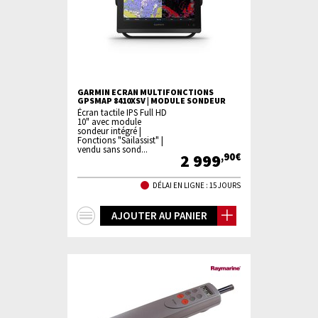
GARMIN ECRAN MULTIFONCTIONS
GPSMAP 8410XSV | MODULE SONDEUR
Écran tactile IPS Full HD
10" avec module
sondeur intégré |
Fonctions "Sailassist" |
vendu sans sond...
2 999
,90€
DÉLAI EN LIGNE : 15 JOURS
+
AJOUTER AU PANIER
d'infos