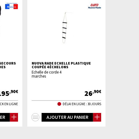
 SECOURS
NUOVA RADE ECHELLE PLASTIQUE
DES
COUPÉE 4 ÉCHELONS
Echelle de corde 4
marches
195
26
,90€
,90€
CK EN LIGNE
DÉLAI EN LIGNE : 30 JOURS
+
IER
AJOUTER AU PANIER
d'infos