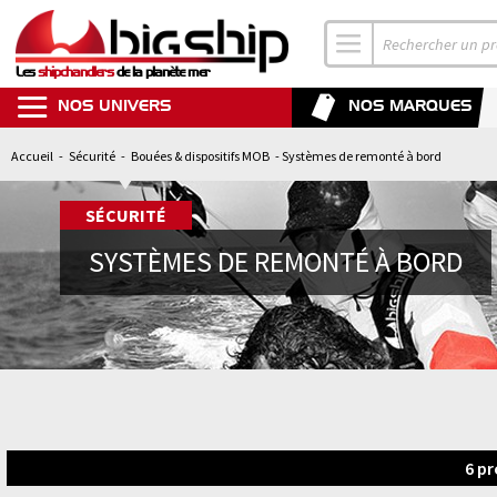
Les
shipchandlers
de la planète mer
NOS UNIVERS
NOS MARQUES
Accueil
-
Sécurité
-
Bouées & dispositifs MOB
- Systèmes de remonté à bord
SÉCURITÉ
SYSTÈMES DE REMONTÉ À BORD
6
pr