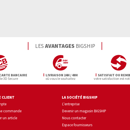
LES
AVANTAGES
BIGSHIP
CARTE BANCAIRE
LIVRAISON 24H / 48H
SATISFAIT OU REM
 le 3D Secure
où vous le souhaitez
votre satisfaction est not
 CLIENT
LA SOCIÉTÉ BIGSHIP
mpte
L'entreprise
une commande
Devenir un magasin BIGSHIP
r un article
Nous contacter
Espace fournisseurs