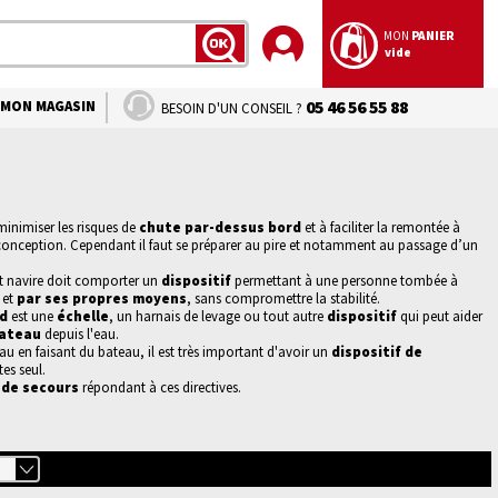
MON
PANIER
vide
LANCER
LA
RECHERCHE
MON MAGASIN
05 46 56 55 88
BESOIN D'UN CONSEIL ?
inimiser les risques de
chute par-dessus bord
et à faciliter la remontée à
 conception. Cependant il faut se préparer au pire et notamment au passage d’un
t navire doit comporter un
dispositif
permettant à une personne tombée à
 et
par ses propres moyens
, sans compromettre la stabilité.
rd
est
une
échelle
, un harnais de levage ou tout autre
dispositif
qui peut aider
bateau
depuis l'eau.
au en faisant du bateau, il
est
très important d'avoir un
dispositif de
tes seul.
 de secours
répondant à ces directives.