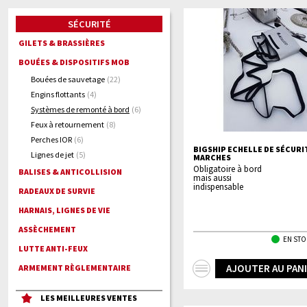
SÉCURITÉ
GILETS & BRASSIÈRES
BOUÉES & DISPOSITIFS MOB
Bouées de sauvetage
(22)
Engins flottants
(4)
Systèmes de remonté à bord
(6)
Feux à retournement
(8)
Perches IOR
(6)
BIGSHIP ECHELLE DE SÉCURIT
Lignes de jet
(5)
MARCHES
Obligatoire à bord
BALISES & ANTICOLLISION
mais aussi
indispensable
RADEAUX DE SURVIE
HARNAIS, LIGNES DE VIE
ASSÈCHEMENT
EN STO
LUTTE ANTI-FEUX
+
AJOUTER AU PAN
ARMEMENT RÈGLEMENTAIRE
d'infos
LES MEILLEURES VENTES