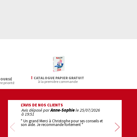
CATALOGUE PAPIER GRATUIT
BOURSÉ
à la première commande
re priorité
L'AVIS DE NOS CLIENTS
Avis déposé par
Anne-Sophie
le
25/07/2026
Avis déposé pa
à 19:51
22:22
" Un grand Merci à Christophe pour ses conseils et
" 1er achat : super
son aide. Je recommande fortement "
efficace . bravo "
Précédente
Sui