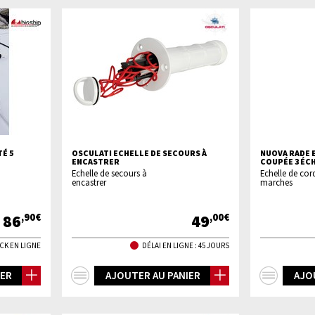
É 5
OSCULATI ECHELLE DE SECOURS À
NUOVA RADE 
ENCASTRER
COUPÉE 3 ÉC
Echelle de secours à
Echelle de cor
encastrer
marches
86
49
,90€
,00€
CK EN LIGNE
DÉLAI EN LIGNE : 45 JOURS
+
+
IER
AJOUTER AU PANIER
AJO
d'infos
d'inf