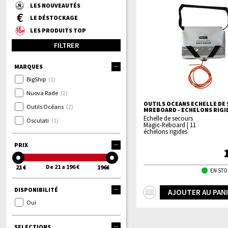
LES NOUVEAUTÉS
LE DÉSTOCKAGE
LES PRODUITS TOP
FILTRER
MARQUES
BigShip
(1)
Nuova Rade
(2)
OUTILS OCEANS ECHELLE DE
Outils Océans
(2)
MREBOARD - ECHELONS RIGI
Echelle de secours
Osculati
(1)
Magic-Reboard | 11
échelons rigides
PRIX
De 21 a 196 €
21 €
196€
EN STO
DISPONIBILITÉ
+
AJOUTER AU PAN
Oui
d'infos
SELECTIONS