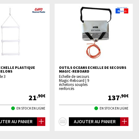
ECHELLE PLASTIQUE
OUTILS OCEANS ECHELLE DE SECOURS
HELONS
MAGIC-REBOARD
de 3
Echelle de secours
Magic-Reboard | 9
échelons souples
renforcés
21
137
,90€
,90€
EN STOCK EN LIGNE
EN STOCK EN LIGNE
+
UTER AU PANIER
AJOUTER AU PANIER
os
d'infos