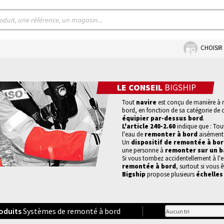
CHOISIR
LE CONSEIL
BIGSHIP
Tout
navire
est conçu de manière à m
bord, en fonction de sa catégorie de
équipier par-dessus bord
.
L'article 240-2.60
indique que : Tou
l'eau de
remonter à bord
aisément
Un
dispositif de remontée à bo
une personne à
remonter sur un 
Si vous tombez accidentellement à l'e
remontée à bord
, surtout si vous ê
Bigship
propose plusieurs
échelles
oduits
Systèmes de remonté à bord