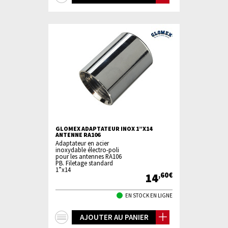
d'infos
GLOMEX ADAPTATEUR INOX 1”X14
ANTENNE RA106
Adaptateur en acier
inoxydable électro-poli
pour les antennes RA106
PB. Filetage standard
1”x14
14
,60€
EN STOCK EN LIGNE
+
AJOUTER AU PANIER