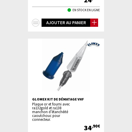
EN STOCK EN LIGNE
+
AJOUTER AU PANIER
d'infos
GLOMEX KIT DE DÉMATAGE VHF
Plaque or et fourni avec
ra132gold et ra138
manchon d’étanchéité
caoutchouc pour
connecteur.
34
,90€