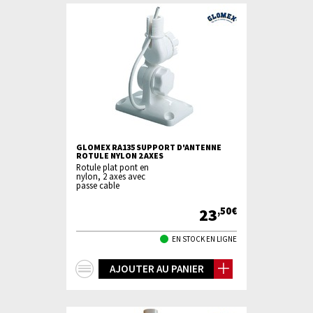
GLOMEX RA135 SUPPORT D'ANTENNE
ROTULE NYLON 2 AXES
Rotule plat pont en
nylon, 2 axes avec
passe cable
23
,50€
EN STOCK EN LIGNE
+
AJOUTER AU PANIER
d'infos