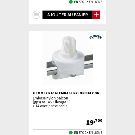
EN STOCK EN LIGNE
+
AJOUTER AU PANIER
d'infos
GLOMEX RA145 EMBASE NYLON BALCON
Embase nylon balcon
(gps) ra 145. Filetage 1"
x 14 avec passe cable.
19
,70€
EN STOCK EN LIGNE