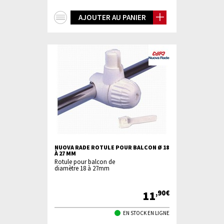
+
AJOUTER AU PANIER
d'infos
NUOVA RADE ROTULE POUR BALCON Ø 18
À 27 MM
Rotule pour balcon de
diamètre 18 à 27mm
11
,90€
EN STOCK EN LIGNE