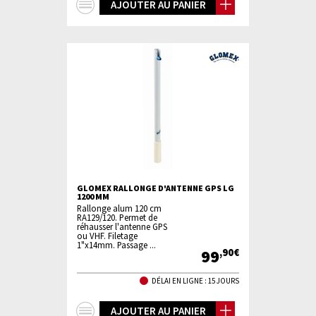
+
AJOUTER AU PANIER
d'infos
GLOMEX RALLONGE D'ANTENNE GPS LG
1200 MM
Rallonge alum 120 cm
RA129/120. Permet de
réhausser l'antenne GPS
ou VHF. Filetage
1"x14mm. Passage ...
99
,90€
DÉLAI EN LIGNE : 15 JOURS
+
AJOUTER AU PANIER