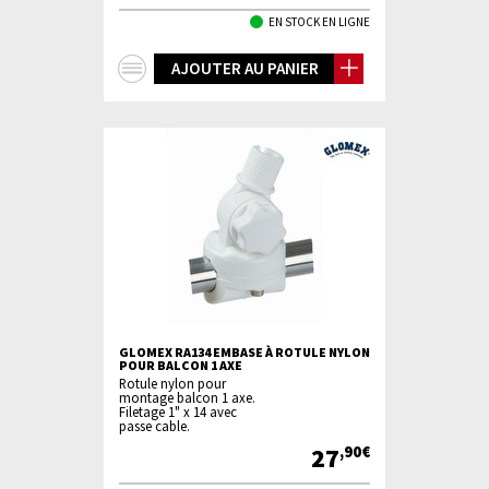
EN STOCK EN LIGNE
+
AJOUTER AU PANIER
d'infos
GLOMEX RA134 EMBASE À ROTULE NYLON
POUR BALCON 1 AXE
Rotule nylon pour
montage balcon 1 axe.
Filetage 1" x 14 avec
passe cable.
27
,90€