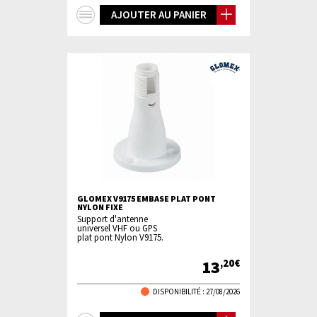
+
AJOUTER AU PANIER
d'infos
GLOMEX V9175 EMBASE PLAT PONT
NYLON FIXE
Support d'antenne
universel VHF ou GPS
plat pont Nylon V9175.
13
,20€
DISPONIBILITÉ :
27/08/2026