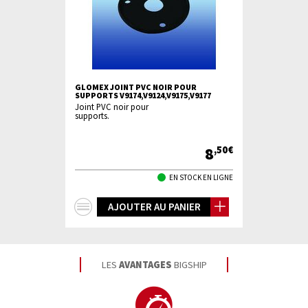
GLOMEX JOINT PVC NOIR POUR
SUPPORTS V9174,V9124,V9175,V9177
Joint PVC noir pour
supports.
8
,50€
EN STOCK EN LIGNE
+
AJOUTER AU PANIER
d'infos
LES
AVANTAGES
BIGSHIP