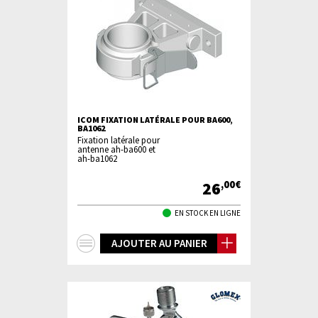
ICOM FIXATION LATÉRALE POUR BA600,
BA1062
Fixation latérale pour
antenne ah-ba600 et
ah-ba1062
26
,00€
EN STOCK EN LIGNE
+
AJOUTER AU PANIER
d'infos