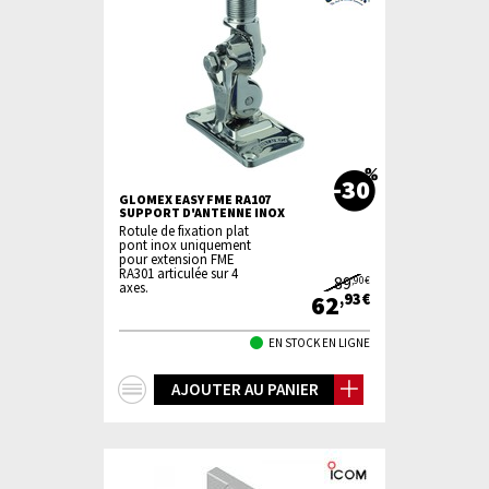
-30
GLOMEX EASY FME RA107
SUPPORT D'ANTENNE INOX
Rotule de fixation plat
pont inox uniquement
pour extension FME
RA301 articulée sur 4
89
,90€
axes.
62
,93€
EN STOCK EN LIGNE
+
AJOUTER AU PANIER
d'infos