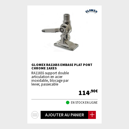
GLOMEX RA116SS EMBASE PLAT PONT
CHROME 2 AXES
RA116SS support double
articulation en acier
inoxidable, blocage par
levier, passecable
114
,90€
EN STOCK EN LIGNE
+
AJOUTER AU PANIER
d'infos