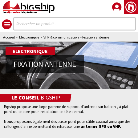
Les
shipchandlers
de la planète mer
Accueil
-
Electronique
-
VHF & communication
- Fixation antenne
ELECTRONIQUE
FIXATION ANTENNE
LE CONSEIL
BIGSHIP
Bigship propose une large gamme de support d'antenne sur balcon , à plat
pont ou encore pour installation en tête de mat.
Nous proposons également des passe-pont pour câble coaxial ainsi que des
rallonges d'anne permettant de rehausser une
antenne GPS ou VHF.