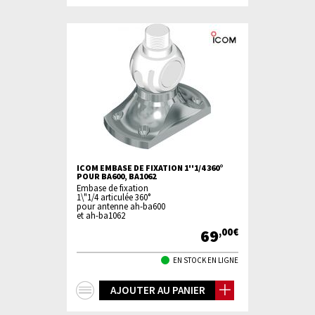
d'infos
ICOM EMBASE DE FIXATION 1''1/4 360°
POUR BA600, BA1062
Embase de fixation
1\"1/4 articulée 360°
pour antenne ah-ba600
et ah-ba1062
69
,00€
EN STOCK EN LIGNE
+
AJOUTER AU PANIER
d'infos