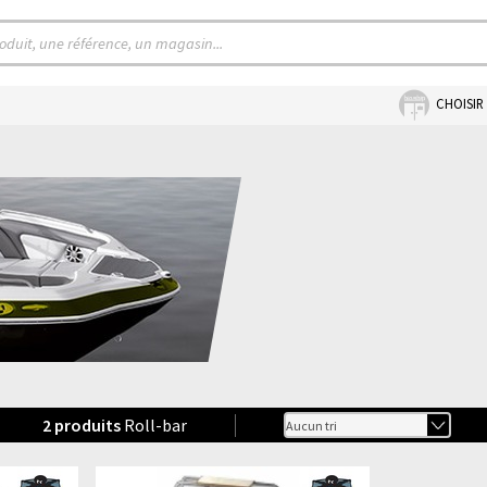
CHOISIR
2
produits
Roll-bar