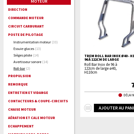
MOTEUR
DIRECTION
COMMANDE MOTEUR
CIRCUIT CARBURANT
POSTE DE PILOTAGE
Instrumentation moteur
(33)
Essuie-glaces
(13)
Sièges pilote
(14)
TREM ROLL BAR INOX Ø40 - H
96 À 122CM DE LARGE
Avertisseur sonore
(14)
Roll Bar Inox de 96 à
122cm de large ø40,
Roll-bar
(2)
H110cm
PROPULSION
REMORQUE
ENTRETIEN ET VIDANGE
DÉLAI 
CONTACTEURS & COUPE-CIRCUITS
+
AJOUTER AU PAN
CHAISE MOTEUR
d'infos
AÉRATION ET CALE MOTEUR
ECHAPPEMENT