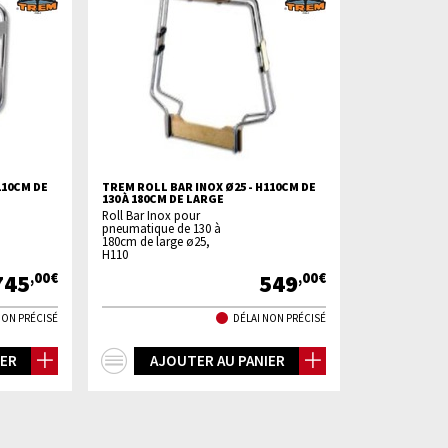
110CM DE
TREM ROLL BAR INOX Ø25 - H110CM DE
130 À 180CM DE LARGE
Roll Bar Inox pour
pneumatique de 130 à
180cm de large ø25,
H110
745
549
,00€
,00€
NON PRÉCISÉ
DÉLAI NON PRÉCISÉ
+
IER
AJOUTER AU PANIER
d'infos