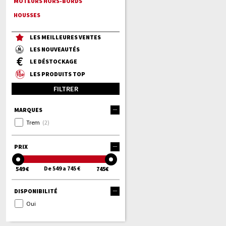
MOTEURS HORS-BORDS
HOUSSES
LES MEILLEURES VENTES
LES NOUVEAUTÉS
LE DÉSTOCKAGE
LES PRODUITS TOP
FILTRER
MARQUES
Trem
(2)
PRIX
De 549 a 745 €
549 €
745€
DISPONIBILITÉ
Oui