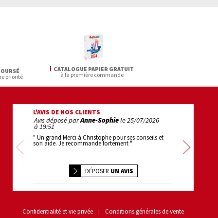
CATALOGUE PAPIER GRATUIT
BOURSÉ
à la première commande
re priorité
L'AVIS DE NOS CLIENTS
Avis déposé par
Anne-Sophie
le
25/07/2026
Avis déposé pa
à 19:51
22:22
" Un grand Merci à Christophe pour ses conseils et
" 1er achat : super
son aide. Je recommande fortement "
efficace . bravo "
Précédente
Sui
DÉPOSER
UN AVIS
Confidentialité et vie privée
Conditions générales de vente