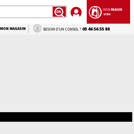
MON
PANIER
vide
LANCER
LA
RECHERCHE
MON MAGASIN
05 46 56 55 88
BESOIN D'UN CONSEIL ?