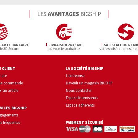
LES
AVANTAGES
BIGSHIP
CARTE BANCAIRE
LIVRAISON 24H / 48H
SATISFAIT OU REM
 le 3D Secure
où vous le souhaitez
votre satisfaction est not
 CLIENT
LA SOCIÉTÉ BIGSHIP
mpte
L'entreprise
une commande
Devenir un magasin BIGSHIP
r un article
Nous contacter
Espace fournisseurs
Espace adhérents
VICES BIGSHIP
ngagements
s fréquentes
PAIEMENT SÉCURISÉ