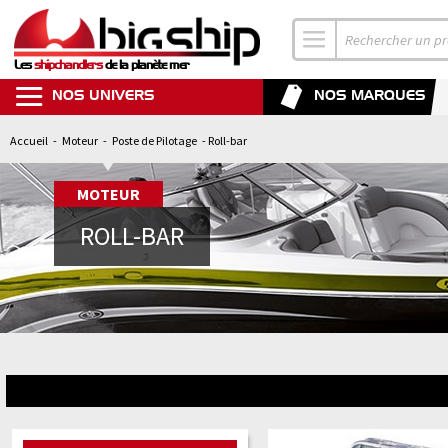
Les
shipchandlers
de la planète mer
NOS UNIVERS
NOS MARQUES
Accueil
-
Moteur
-
Poste de Pilotage
- Roll-bar
MOTEUR
ROLL-BAR