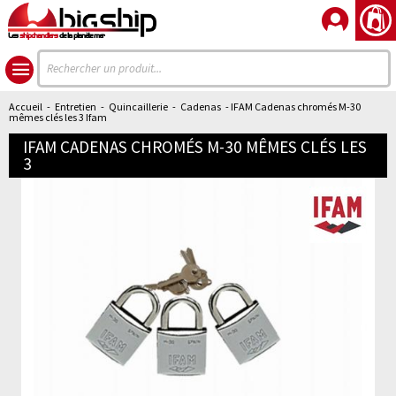
Les
shipchandlers
de la planète mer
Accueil
-
Entretien
-
Quincaillerie
-
Cadenas
- IFAM Cadenas chromés M-30
mêmes clés les 3 Ifam
IFAM CADENAS CHROMÉS M-30 MÊMES CLÉS LES
3