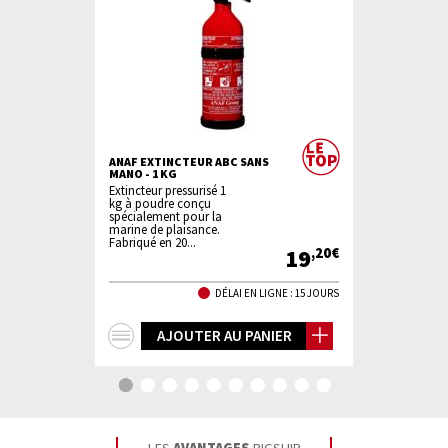
ANAF EXTINCTEUR ABC SANS
BIGSHIP BO
MANO - 1 KG
Fabriquée e
Extincteur pressurisé 1
polyéthylène
kg à poudre conçu
recouverte d’
spécialement pour la
imperméable 
marine de plaisance.
Fabriqué en 20...
14
19
,90€
,20€
TOCK EN LIGNE
DÉLAI EN LIGNE : 15 JOURS
+
+
IER
AJOUTER AU PANIER
AJ
d'infos
d'in