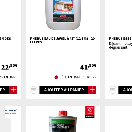
EN DES
PHEBUS EAU DE JAVEL À 48° (12.5%) - 20
PHEBUS ESSE
LITRES
Diluant, netto
dégraissant.
22
41
,90€
,90€
CK EN LIGNE
DÉLAI EN LIGNE : 15 JOURS
+
+
IER
AJOUTER AU PANIER
AJO
d'infos
d'inf