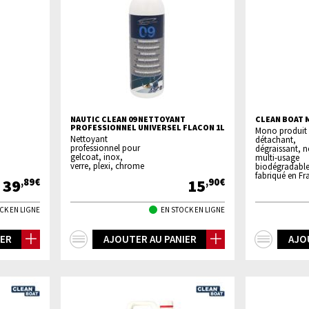
NAUTIC CLEAN 09 NETTOYANT
CLEAN BOAT 
PROFESSIONNEL UNIVERSEL FLACON 1L
Mono produit
Nettoyant
détachant,
professionnel pour
dégraissant, n
gelcoat, inox,
multi-usage
verre, plexi, chrome
biodégradabl
fabriqué en Fra
39
15
,89€
,90€
CK EN LIGNE
EN STOCK EN LIGNE
+
+
IER
AJOUTER AU PANIER
AJO
d'infos
d'inf