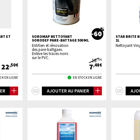
-60
NT ET
SOROMAP NETTOYANT
STAR BRITE 
SORODEF PARE-BATTAGE 500 ML
1L
Entrtien et rénovation
Nettoyant Viny
des pare-battgaes.
Enlève les traces noirs
sur le PVC.
18
,70€
22
7
,50€
,48€
CK EN LIGNE
EN STOCK EN LIGNE
+
+
IER
AJOUTER AU PANIER
AJO
d'infos
d'inf