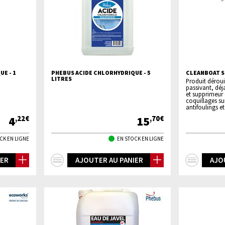
E - 1
PHEBUS ACIDE CHLORHYDRIQUE - 5
CLEANBOAT S
LITRES
Produit déroui
passivant, déj
et supprimeur
coquillages sur
antifoulings et
4
15
,22€
,70€
CK EN LIGNE
EN STOCK EN LIGNE
+
+
IER
AJOUTER AU PANIER
AJO
d'infos
d'inf