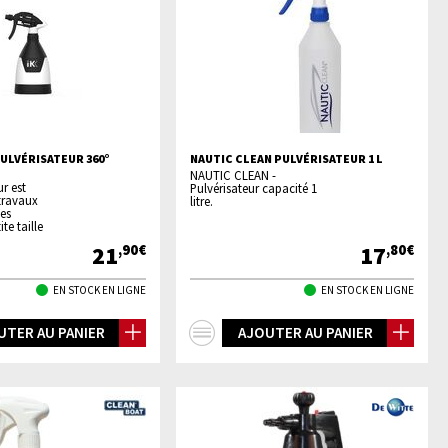
ULVÉRISATEUR 360°
NAUTIC CLEAN PULVÉRISATEUR 1 L
NAUTIC CLEAN -
r est
Pulvérisateur capacité 1
 travaux
litre.
les
te taille
21
17
,90€
,80€
EN STOCK EN LIGNE
EN STOCK EN LIGNE
+
UTER AU PANIER
AJOUTER AU PANIER
os
d'infos