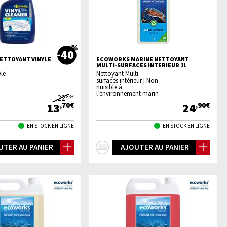
-40
NETTOYANT VINYLE
ECOWORKS MARINE NETTOYANT
MULTI-SURFACES INTERIEUR 1L
le
Nettoyant Multi-
surfaces intérieur | Non
nuisible à
l’environnement marin
22
,83€
13
24
,70€
,90€
EN STOCK EN LIGNE
EN STOCK EN LIGNE
+
UTER AU PANIER
AJOUTER AU PANIER
os
d'infos