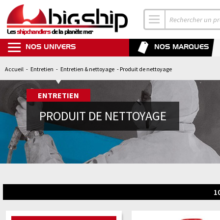
Les
shipchandlers
de la planète mer
NOS UNIVERS
NOS MARQUES
Accueil
-
Entretien
-
Entretien & nettoyage
- Produit de nettoyage
ENTRETIEN
PRODUIT DE NETTOYAGE
1