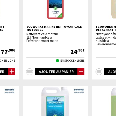
ANT
ECOWORKS MARINE NETTOYANT CALE
ECOWORKS M
5L
MOTEUR 1L
DÉTACHANT TE
Nettoyant cale moteur
Nettoyant dét
1L | Non nuisible à
textile et vinyl
l’environnement marin
nuisible à
l’environneme
77
24
,90€
,90€
CK EN LIGNE
EN STOCK EN LIGNE
+
+
IER
AJOUTER AU PANIER
AJO
d'infos
d'inf