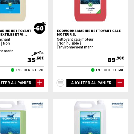
-60
ARINE NETTOYANT
ECOWORKS MARINE NETTOYANT CALE
XTILES ET VI...
MOTEUR 5L
achant
Nettoyant cale moteur
e | Non
| Non nuisible à
l’environnement marin
nt marin
89
,00€
35
89
,60€
,90€
EN STOCK EN LIGNE
EN STOCK EN LIGNE
+
UTER AU PANIER
AJOUTER AU PANIER
os
d'infos