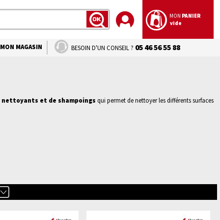
MON
PANIER
vide
LANCER
LA
RECHERCHE
MON MAGASIN
05 46 56 55 88
BESOIN D'UN CONSEIL ?
e
nettoyants et de shampoings
qui permet de nettoyer les différents surfaces