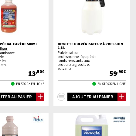
PÉCIAL CARÈNE 500ML
DEWITTE PULVÉRISATEUR À PRESSION
1,8 L
llant,
Pulvérisateur
aunissant
professionnel équipé de
 de
joints résistants aux
 les
produits agressifs et
 em...
solvants
13
59
,50€
,90€
EN STOCK EN LIGNE
EN STOCK EN LIGNE
+
UTER AU PANIER
AJOUTER AU PANIER
os
d'infos