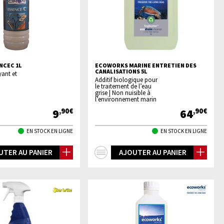
NCEC 1L
ECOWORKS MARINE ENTRETIEN DES
CANALISATIONS 5L
yant et
Additif biologique pour
le traitement de l’eau
grise | Non nuisible à
l’environnement marin
9
64
,90€
,90€
EN STOCK EN LIGNE
EN STOCK EN LIGNE
+
UTER AU PANIER
AJOUTER AU PANIER
os
d'infos