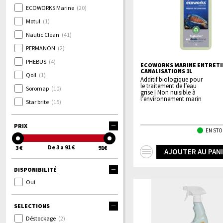
ECOWORKS Marine
(20)
Motul
(1)
Nautic Clean
(41)
PERMANON
(2)
PHEBUS
(4)
ECOWORKS MARINE ENTRETI
CANALISATIONS 1L
Qoil
(1)
Additif biologique pour
le traitement de l’eau
Soromap
(10)
grise | Non nuisible à
l’environnement marin
Star brite
(15)
PRIX
EN STO
De 3 a 91 €
3 €
91€
+
AJOUTER AU PAN
d'infos
DISPONIBILITÉ
Oui
SELECTIONS
Déstockage
(2)