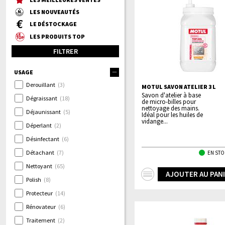
LES NOUVEAUTÉS
LE DÉSTOCKAGE
LES PRODUITS TOP
FILTRER
USAGE
Derouillant
(3)
MOTUL SAVON ATELIER 3 L
Savon d'atelier à base
Dégraissant
(18)
de micro-billes pour
nettoyage des mains.
Déjaunissant
(5)
Idéal pour les huiles de
vidange...
Déperlant
(2)
Désinfectant
(6)
Détachant
(7)
EN STO
Nettoyant
(65)
+
AJOUTER AU PAN
Polish
(8)
d'infos
Protecteur
(14)
Rénovateur
(6)
Traitement
(2)