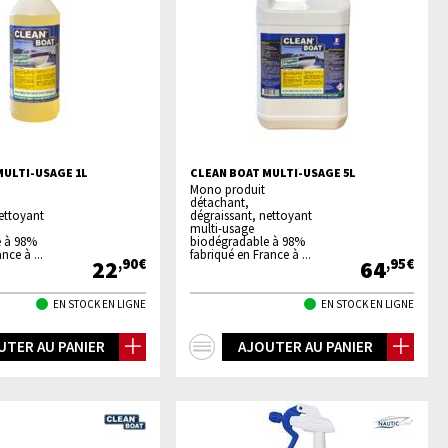
MULTI-USAGE 1L
CLEAN BOAT MULTI-USAGE 5L
Mono produit
détachant,
ettoyant
dégraissant, nettoyant
multi-usage
e à 98%
biodégradable à 98%
nce à ...
fabriqué en France à ...
22
64
,90€
,95€
EN STOCK EN LIGNE
EN STOCK EN LIGNE
+
UTER AU PANIER
AJOUTER AU PANIER
os
d'infos