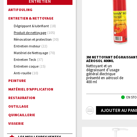
ENTRETIEN
ANTIFOULING
ENTRETIEN & NETTOYAGE
Dégrippant & lubrifiant
(18)
Produit de nettoyage
(105)
Rénovation et protection
(30)
Entretien moteur
(22)
Matériel de Nettoyage
(70)
3M NETTOYANT DÉGRAISSAN
Entretien Teck
(37)
AÉROSOL 400ML
Nettoyant et un
Entretien coque
(15)
dégraissant d’usage
Anti-rouille
(10)
général électrique
présenté en aérosol de
PEINTURE
400 ml
MATÉRIEL D'APPLICATION
EN STO
RESTAURATION
OUTILLAGE
+
AJOUTER AU PAN
QUINCAILLERIE
d'infos
VISSERIE
LES MEILLEURES VENTES