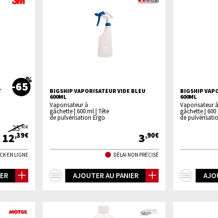
-65
T
BIGSHIP VAPORISATEUR VIDE BLEU
BIGSHIP VAP
600ML
600ML
Vaporisateur à
Vaporisateur 
gâchette | 600 ml | Tête
gâchette | 600 
de pulvérisation Ergo
de pulvérisati
35
,40€
12
3
,39€
,90€
CK EN LIGNE
DÉLAI NON PRÉCISÉ
+
+
IER
AJOUTER AU PANIER
AJO
d'infos
d'inf