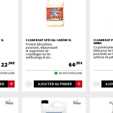
 1L
CLEAN BOAT SPÉCIAL CARÈNE 5L
CLEANBOAT P
600ML
Produit dérouillant,
Ce pulvérisateu
passivant, déjaunissant
idéal pour les
et supprimeur de
ponctuels sur 
coquillages sur les
surfaces de peti
antifoulings et em...
22
64
,90€
,95€
CK EN LIGNE
EN STOCK EN LIGNE
+
+
IER
AJOUTER AU PANIER
AJO
d'infos
d'inf