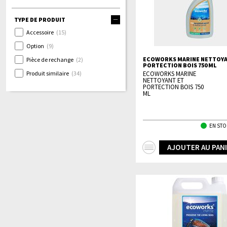
TYPE DE PRODUIT
Accessoire
(15)
Option
(9)
ECOWORKS MARINE NETTOYA
Pièce de rechange
(2)
PORTECTION BOIS 750 ML
Produit similaire
(34)
ECOWORKS MARINE
NETTOYANT ET
PORTECTION BOIS 750
ML
EN STO
+
AJOUTER AU PAN
d'infos