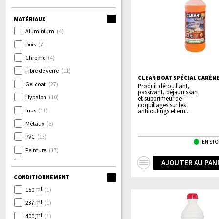
MATÉRIAUX
Aluminium
(4)
Bois
(7)
Chrome
(4)
Fibre de verre
(11)
CLEAN BOAT SPÉCIAL CARÈNE
Gel coat
(27)
Produit dérouillant,
passivant, déjaunissant
Hypalon
(10)
et supprimeur de
coquillages sur les
Inox
(11)
antifoulings et em...
Métaux
(6)
PVC
(13)
EN STO
Peinture
(17)
+
AJOUTER AU PAN
Plastique
(14)
d'infos
Pneumatique
(9)
CONDITIONNEMENT
ml
Teck
150
(4)
(1)
ml
Tissu
237
(12)
(1)
ml
Tout matériaux
400
(1)
(1)