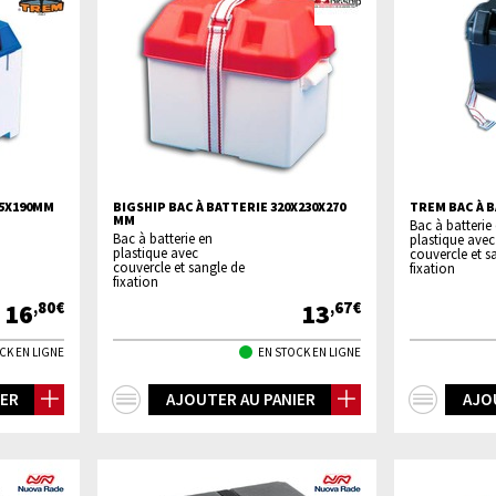
85X190MM
BIGSHIP BAC À BATTERIE 320X230X270
TREM BAC À 
MM
Bac à batterie
Bac à batterie en
plastique avec
plastique avec
couvercle et s
couvercle et sangle de
fixation
fixation
16
13
,80€
,67€
CK EN LIGNE
EN STOCK EN LIGNE
+
+
IER
AJOUTER AU PANIER
AJO
d'infos
d'inf