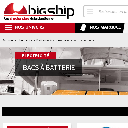
Les
shipchandlers
de la planète mer
NOS UNIVERS
NOS MARQUES
Accueil
-
Electricité
-
Batteries & accessoires
- Bacs à batterie
ELECTRICITÉ
BACS À BATTERIE