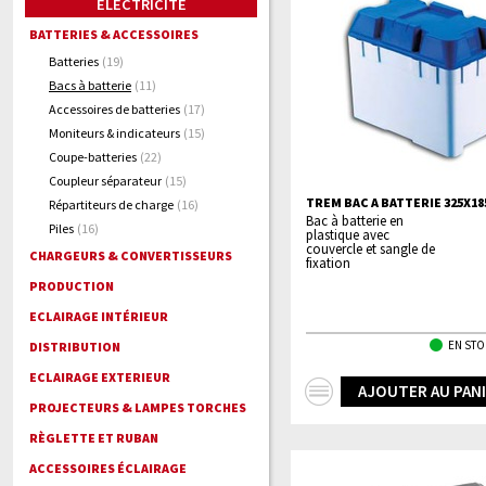
ELECTRICITÉ
BATTERIES & ACCESSOIRES
Batteries
(19)
Bacs à batterie
(11)
Accessoires de batteries
(17)
Moniteurs & indicateurs
(15)
Coupe-batteries
(22)
Coupleur séparateur
(15)
TREM BAC A BATTERIE 325X1
Répartiteurs de charge
(16)
Bac à batterie en
Piles
(16)
plastique avec
couvercle et sangle de
CHARGEURS & CONVERTISSEURS
fixation
PRODUCTION
ECLAIRAGE INTÉRIEUR
EN STO
DISTRIBUTION
ECLAIRAGE EXTERIEUR
+
AJOUTER AU PAN
PROJECTEURS & LAMPES TORCHES
d'infos
RÈGLETTE ET RUBAN
ACCESSOIRES ÉCLAIRAGE