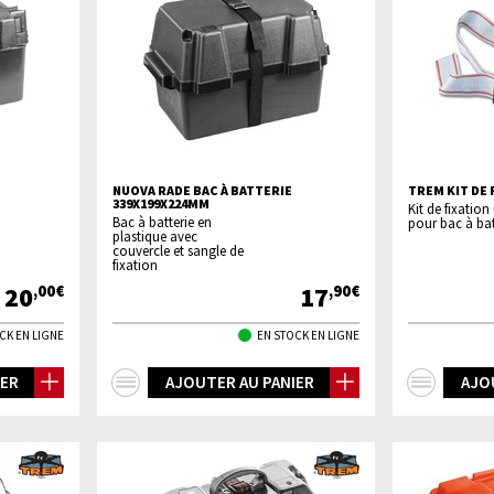
NUOVA RADE BAC À BATTERIE
TREM KIT DE 
339X199X224MM
Kit de fixation
Bac à batterie en
pour bac à bat
plastique avec
couvercle et sangle de
fixation
20
17
,00€
,90€
CK EN LIGNE
EN STOCK EN LIGNE
+
+
IER
AJOUTER AU PANIER
AJO
d'infos
d'inf