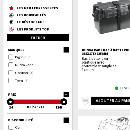
LES MEILLEURES VENTES
LES NOUVEAUTÉS
LE DÉSTOCKAGE
LES PRODUITS TOP
FILTRER
MARQUES
NUOVA RADE BAC À BATTERIE
385X175X225 MM
BigShip
(1)
Bac à batterie en
plastique avec
Nuova Rade
(3)
couvercle et sangle de
fixation
Osculati
(1)
Trem
(6)
EN STO
PRIX
+
AJOUTER AU PAN
d'infos
De 2 a 124 €
2 €
124€
DISPONIBILITÉ
Oui