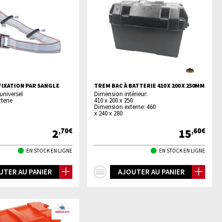
FIXATION PAR SANGLE
TREM BAC À BATTERIE 410 X 200 X 250MM
 universel
Dimension intérieur:
terie
410 x 200 x 250
Dimension externe: 460
x 240 x 280
2
15
,70€
,60€
EN STOCK EN LIGNE
EN STOCK EN LIGNE
+
UTER AU PANIER
AJOUTER AU PANIER
os
d'infos