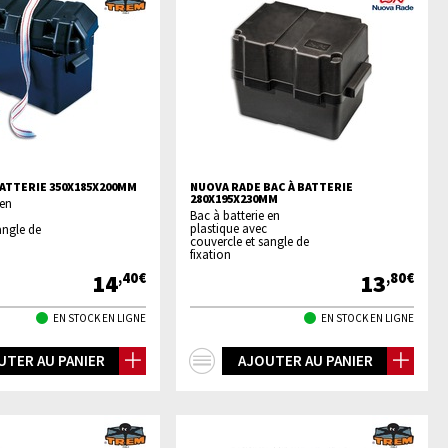
BATTERIE 350X185X200MM
NUOVA RADE BAC À BATTERIE
280X195X230MM
 en
Bac à batterie en
plastique avec
angle de
couvercle et sangle de
fixation
14
13
,40€
,80€
EN STOCK EN LIGNE
EN STOCK EN LIGNE
+
UTER AU PANIER
AJOUTER AU PANIER
os
d'infos