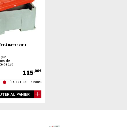
TE À BATTERIE 1
nçue
ries de
té de 120
115
,00€
DÉLAI EN LIGNE : 7 JOURS
UTER AU PANIER
os