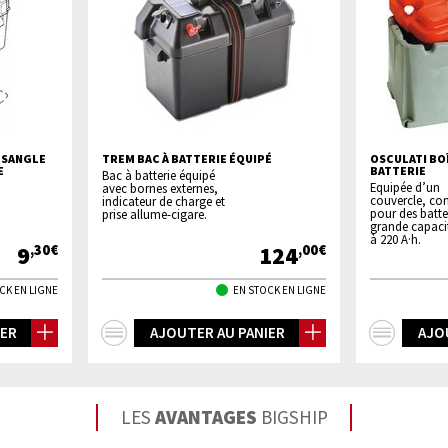
 SANGLE
TREM BAC À BATTERIE ÉQUIPÉ
OSCULATI BOÎ
E
BATTERIE
Bac à batterie équipé
Equipée d’un
avec bornes externes,
couvercle, co
indicateur de charge et
pour des batte
prise allume-cigare.
grande capaci
à 220 A·h.
9
124
,30€
,00€
CK EN LIGNE
EN STOCK EN LIGNE
+
+
IER
AJOUTER AU PANIER
AJO
d'infos
d'inf
LES
AVANTAGES
BIGSHIP