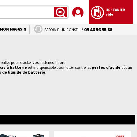
MON
PANIER
vide
LANCER
LA
RECHERCHE
MON MAGASIN
05 46 56 55 88
BESOIN D'UN CONSEIL ?
seillés pour stocker vos batteries à bord.
bac à batterie
est indispensable pour lutter contre les
pertes d'acide
dût au
s de liquide de
batterie.