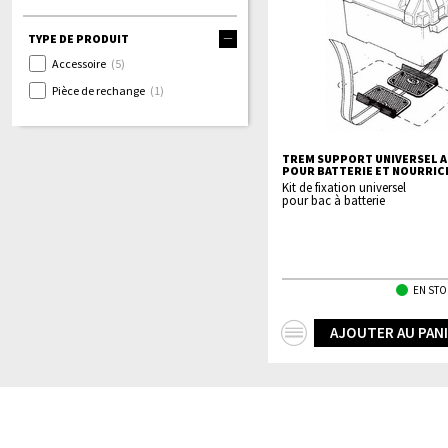
TYPE DE PRODUIT
Accessoire
(5)
Pièce de rechange
(1)
TREM SUPPORT UNIVERSEL A
POUR BATTERIE ET NOURRIC
Kit de fixation universel
pour bac à batterie
EN STO
+
AJOUTER AU PAN
d'infos