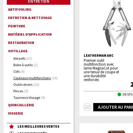
ENTRETIEN
ANTIFOULING
ENTRETIEN & NETTOYAGE
PEINTURE
MATÉRIEL D'APPLICATION
RESTAURATION
OUTILLAGE
LEATHERMAN ARC
Abrasifs
(23)
Premier outil
multifonction avec
Boite à outils
(1)
lame MagnaCut pour
Clés
(8)
une tenue de coupe et
une durabilité
Couteaux multifonctions
(14)
renforcée.
Outils divers
(24)
Pinces
(9)
EN STO
Tournevis Vissage
(8)
QUINCAILLERIE
+
AJOUTER AU PAN
VISSERIE
d'infos
LES MEILLEURES VENTES