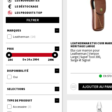
LES NOUVEAUTÉS
LE DÉSTOCKAGE
LES PRODUITS TOP
FILTRER
MARQUES
Leatherman
(14)
LEATHERMAN ETUI CUIR MA
HERITAGE LARGE
PRIX
Etui cuir marron pour
Leatherman | Version
Large | Super Tool 300,
De 24 a 299 €
24 €
299€
Surge et Signal
DISPONIBILITÉ
EN STO
Oui
+
AJOUTER AU PAN
SELECTIONS
d'infos
TYPE DE PRODUIT
Accessoire
(3)