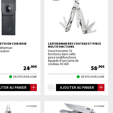
ETUI EN CUIR NOIR
LEATHERMAN REV COUTEAU ET PINCE
MULTIFONCTIONS
eatherman
Vous trouverez 13
 bouton-
fonctions dans cette
pince multifonctions
équipée d'une lame de
couteau HC420
24
58
,90€
,90€
EN STOCK EN LIGNE
EN STOCK EN LIGNE
+
UTER AU PANIER
AJOUTER AU PANIER
os
d'infos