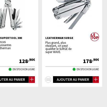
SUPERTOOL 300
LEATHERMAN SURGE
inces
Plus grand, plus
puissantes
résistant, on peut
atherman
qualifier le SURGE de
super WAVE.
128
178
,90€
,90€
EN STOCK EN LIGNE
EN STOCK EN LIGNE
+
UTER AU PANIER
AJOUTER AU PANIER
os
d'infos