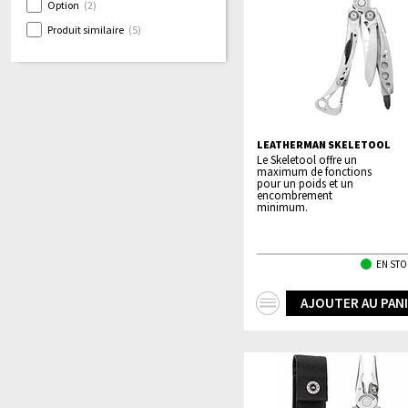
Option
(2)
Produit similaire
(5)
LEATHERMAN SKELETOOL
Le Skeletool offre un
maximum de fonctions
pour un poids et un
encombrement
minimum.
EN STO
+
AJOUTER AU PAN
d'infos