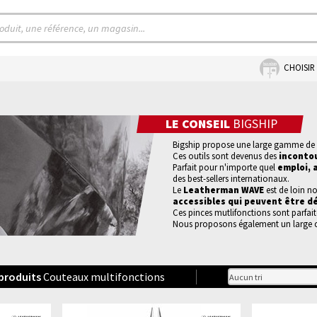
CHOISIR
LE CONSEIL
BIGSHIP
Bigship propose une large gamme d
Ces outils sont devenus des
incontou
Parfait pour n'importe quel
emploi, 
des best-sellers internationaux.
Le
Leatherman WAVE
est de loin n
accessibles qui peuvent être d
Ces pinces mutlifonctions sont parfa
Nous proposons également un large c
produits
Couteaux multifonctions