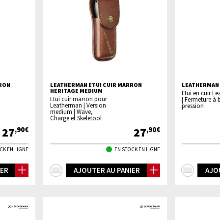
RRON
LEATHERMAN ETUI CUIR MARRON
LEATHERMAN 
HERITAGE MEDIUM
Etui en cuir L
Etui cuir marron pour
| Fermeture à
Leatherman | Version
pression
medium | Wave,
Charge et Skeletool
27
27
,90€
,90€
CK EN LIGNE
EN STOCK EN LIGNE
+
+
IER
AJOUTER AU PANIER
AJO
d'infos
d'inf