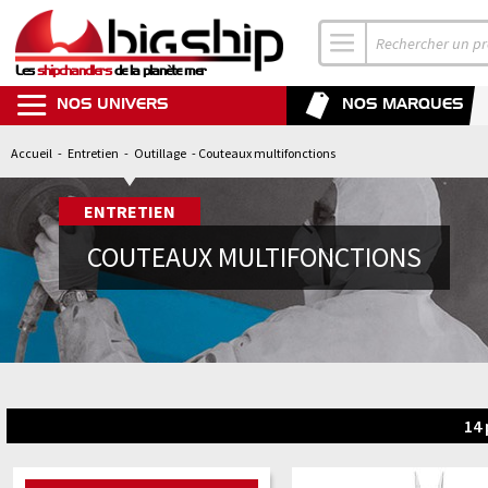
Les
shipchandlers
de la planète mer
NOS UNIVERS
NOS MARQUES
Accueil
-
Entretien
-
Outillage
- Couteaux multifonctions
ENTRETIEN
COUTEAUX MULTIFONCTIONS
14