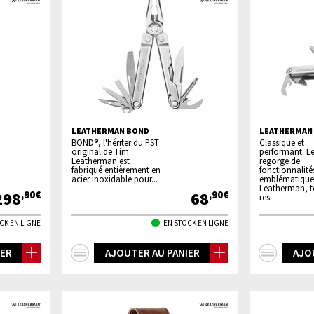
LEATHERMAN BOND
LEATHERMAN
BOND®, l'hériter du PST
Classique et
original de Tim
performant. Le
Leatherman est
regorge de
fabriqué entièrement en
fonctionnalité
acier inoxidable pour...
emblématique
Leatherman, t
298
68
,90€
,90€
res...
CK EN LIGNE
EN STOCK EN LIGNE
+
+
IER
AJOUTER AU PANIER
AJO
d'infos
d'inf