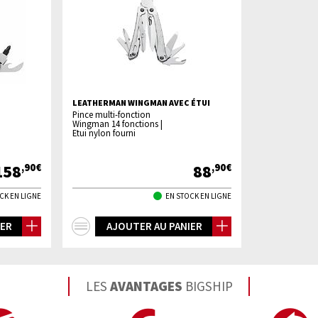
LEATHERMAN WINGMAN AVEC ÉTUI
Pince multi-fonction
Wingman 14 fonctions |
Etui nylon fourni
158
88
,90€
,90€
CK EN LIGNE
EN STOCK EN LIGNE
+
IER
AJOUTER AU PANIER
d'infos
LES
AVANTAGES
BIGSHIP