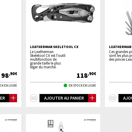
LEATHERMAN SKELETOOL CX
LEATHERMAN 
Le Leatherman
Ces grandes p
Skeletool CX est l'outil
sont les plus 
multifonction de
des pinces Le
grande taille le plus
léger du marché.
98
118
,90€
,90€
CK EN LIGNE
EN STOCK EN LIGNE
+
+
IER
AJOUTER AU PANIER
AJO
d'infos
d'inf