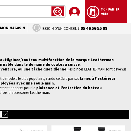
MON
PANIER
vide
LANCER
LA
RECHERCHE
MON MAGASIN
05 46 56 55 88
BESOIN D'UN CONSEIL ?
e
outil/pince/couteau multifonction de la marque Leatherman
.
rnable dans le domaine du couteau suisse
.
aventure, ou une tâche quotidienne
, les pinces LEATHERMAN sont devenus
otre modèle le plus populaire, rendu célèbre par ses
lames à l'extérieur
éployées avec une seule main.
itement adaptés pour la
plaisance et l'entretien du bateau
.
hoix d'
accessoires
Leatherman.