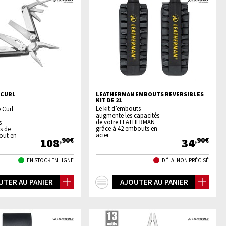
 CURL
LEATHERMAN EMBOUTS REVERSIBLES
KIT DE 21
Le kit d’embouts
 Curl
augmente les capacités
de votre LEATHERMAN
s
grâce à 42 embouts en
s de
acier.
out en
108
34
,90€
,90€
EN STOCK EN LIGNE
DÉLAI NON PRÉCISÉ
+
UTER AU PANIER
AJOUTER AU PANIER
os
d'infos