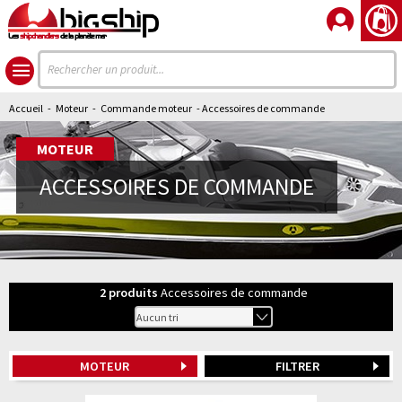
Les
shipchandlers
de la planète mer
Accueil
-
Moteur
-
Commande moteur
- Accessoires de commande
MOTEUR
ACCESSOIRES DE COMMANDE
2
produits
Accessoires de commande
MOTEUR
FILTRER