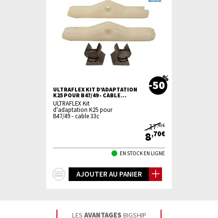
-50
ULTRAFLEX KIT D'ADAPTATION
K25 POUR B47/49 - CABLE...
ULTRAFLEX Kit
d'adaptation K25 pour
B47/49 - cable 33c
17
,40€
8
,70€
EN STOCK EN LIGNE
+
AJOUTER AU PANIER
d'infos
LES
AVANTAGES
BIGSHIP