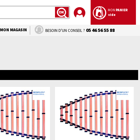
MON
PANIER
vide
LANCER
LA
RECHERCHE
MON MAGASIN
05 46 56 55 88
BESOIN D'UN CONSEIL ?