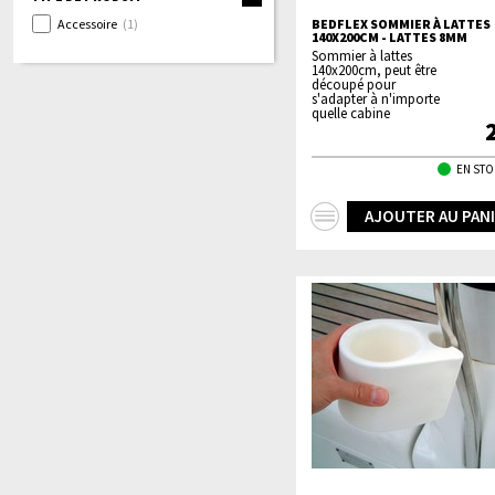
Accessoire
(1)
BEDFLEX SOMMIER À LATTES
140X200CM - LATTES 8MM
Sommier à lattes
140x200cm, peut être
découpé pour
s'adapter à n'importe
quelle cabine
EN STO
+
AJOUTER AU PAN
d'infos