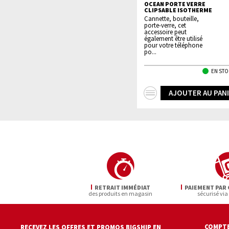
OCEAN PORTE VERRE
CLIPSABLE ISOTHERME
Cannette, bouteille,
porte-verre, cet
accessoire peut
également être utilisé
pour votre téléphone
po...
EN STO
+
AJOUTER AU PAN
d'infos
RETRAIT IMMÉDIAT
PAIEMENT PAR 
des produits en magasin
sécurisé via
COMPTE
RECEVEZ LES OFFRES ET PROMOS BIGSHIP EN