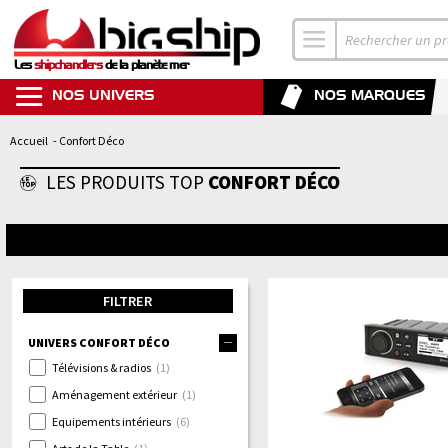
Les
shipchandlers
de la planète mer
NOS UNIVERS
NOS MARQUES
Accueil
- Confort Déco
LES PRODUITS TOP
CONFORT DÉCO
FILTRER
UNIVERS CONFORT DÉCO
Télévisions & radios
(1)
Aménagement extérieur
(1)
Equipements intérieurs
(6)