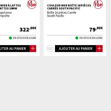
MIER À LATTES
COULEUR MER BOÎTE 16 PIÈCES
LATTES 10MM
CARRÉE SOUTH PACIFIC
oupé pour
Boîte 16 pièces Carrée
importe
South Pacific
322
79
,00€
,90€
EN STOCK EN LIGNE
EN STOCK EN LIGNE
+
UTER AU PANIER
AJOUTER AU PANIER
os
d'infos