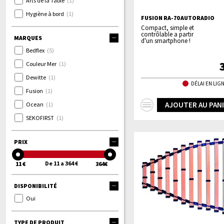
Arts de la Table
(1)
Hygiène à bord
(1)
FUSION RA-70 AUTORADIO
Compact, simple et
contrôlable a partir
MARQUES
d'un smartphone !
Bedflex
(5)
Couleur Mer
(1)
Dewitte
(1)
DÉLAI EN LIGN
Fusion
(1)
+
AJOUTER AU PAN
Ocean
(1)
d'infos
SEKOFIRST
(1)
PRIX
De 11 a 364 €
11 €
364€
DISPONIBILITÉ
Oui
TYPE DE PRODUIT