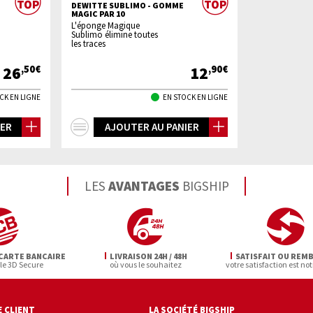
DEWITTE SUBLIMO - GOMME
MAGIC PAR 10
L'éponge Magique
Sublimo élimine toutes
les traces
26
12
,50€
,90€
CK EN LIGNE
EN STOCK EN LIGNE
+
IER
AJOUTER AU PANIER
d'infos
LES
AVANTAGES
BIGSHIP
CARTE BANCAIRE
LIVRAISON 24H / 48H
SATISFAIT OU REM
 le 3D Secure
où vous le souhaitez
votre satisfaction est not
 CLIENT
LA SOCIÉTÉ BIGSHIP