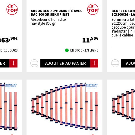
ABSORBEUR D'HUMIDITÉ AVEC
BEDFLEX SOM
BAC 800 GR SEKOFIRST
70X200CM - L
Absorbeur d'humidité
Sommier à lat
navistyle 800 gr
70x200cm, peu
découpé pour
s'adapter à n'
quelle cabine
363
11
,90€
,50€
E : 15 JOURS
EN STOCK EN LIGNE
+
+
IER
AJOUTER AU PANIER
AJO
d'infos
d'inf