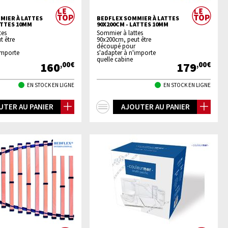
MIER À LATTES
BEDFLEX SOMMIER À LATTES
ATTES 10MM
90X200CM - LATTES 10MM
tes
Sommier à lattes
t être
90x200cm, peut être
découpé pour
importe
s'adapter à n'importe
quelle cabine
160
179
,00€
,00€
EN STOCK EN LIGNE
EN STOCK EN LIGNE
+
UTER AU PANIER
AJOUTER AU PANIER
os
d'infos