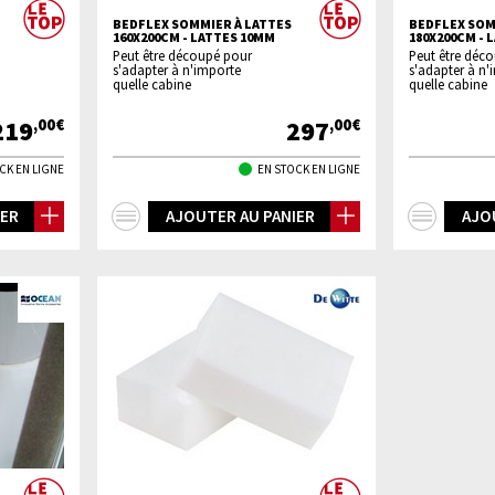
BEDFLEX SOMMIER À LATTES
BEDFLEX SOM
160X200CM - LATTES 10MM
180X200CM - 
Peut être découpé pour
Peut être déc
s'adapter à n'importe
s'adapter à n'
quelle cabine
quelle cabine
219
297
,00€
,00€
CK EN LIGNE
EN STOCK EN LIGNE
+
+
IER
AJOUTER AU PANIER
AJO
d'infos
d'inf