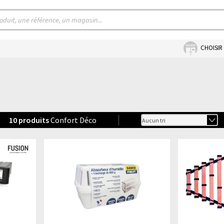
CHOISIR
10
produits
Confort Déco