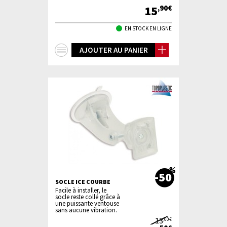
15
,90€
EN STOCK EN LIGNE
+
AJOUTER AU PANIER
d'infos
-50
SOCLE ICE COURBE
Facile à installer, le
socle reste collé grâce à
une puissante ventouse
sans aucune vibration.
13
,00€