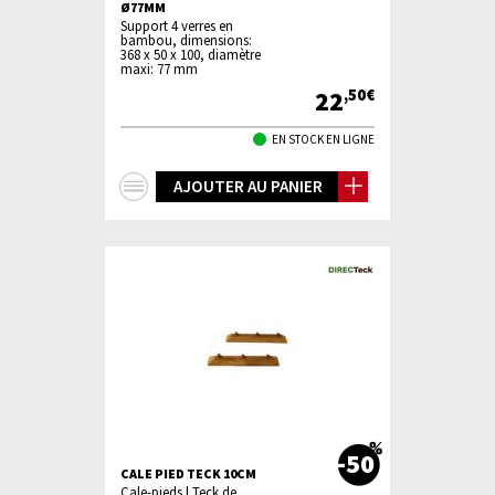
Ø77MM
Support 4 verres en
bambou, dimensions:
368 x 50 x 100, diamètre
maxi: 77 mm
22
,50€
EN STOCK EN LIGNE
+
AJOUTER AU PANIER
d'infos
-50
CALE PIED TECK 10CM
Cale-pieds | Teck de