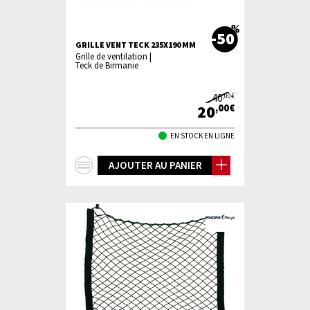
-50
GRILLE VENT TECK 235X190 MM
Grille de ventilation |
Teck de Birmanie
40
,00€
20
,00€
EN STOCK EN LIGNE
+
AJOUTER AU PANIER
d'infos