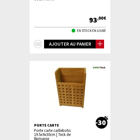
93
,00€
EN STOCK EN LIGNE
+
AJOUTER AU PANIER
d'infos
-30
PORTE CARTE
Porte carte caillebotis
19.5x9x30cm | Teck de
Birmanie