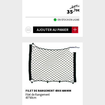
51
,00€
35
,70€
EN STOCK EN LIGNE
+
AJOUTER AU PANIER
d'infos
FILET DE RANGEMENT 450 X 600 MM
Filet de Rangement
45*60cm