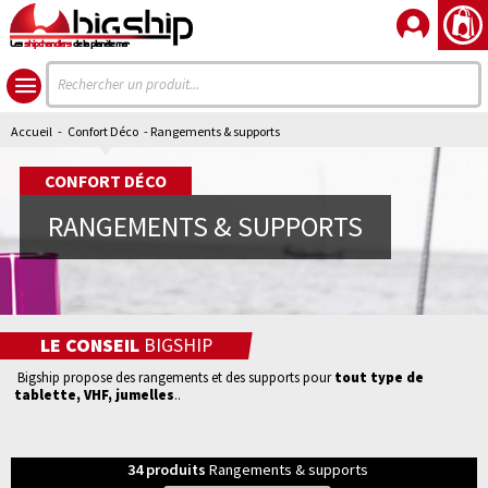
Les
shipchandlers
de la planète mer
Accueil
-
Confort Déco
- Rangements & supports
CONFORT DÉCO
RANGEMENTS & SUPPORTS
LE CONSEIL
BIGSHIP
Bigship propose des rangements et des supports
pour
tout type de
tablette, VHF, jumelles
..
34
produits
Rangements & supports