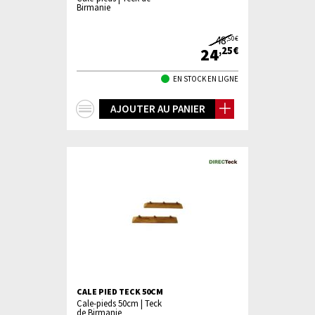
Birmanie
48
,50€
24
,25€
EN STOCK EN LIGNE
+
AJOUTER AU PANIER
d'infos
CALE PIED TECK 50CM
Cale-pieds 50cm | Teck
de Birmanie