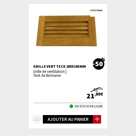
-50
GRILLE VENT TECK 285X160 MM
Grille de ventilation |
Teck de Birmanie
42
,00€
21
,00€
EN STOCK EN LIGNE
+
AJOUTER AU PANIER
d'infos