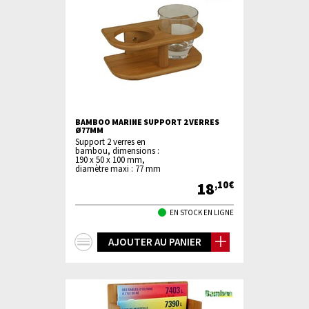
BAMBOO MARINE SUPPORT 2 VERRES
Ø77MM
Support 2 verres en
bambou, dimensions :
190 x 50 x 100 mm,
diamètre maxi : 77 mm
18
,10€
EN STOCK EN LIGNE
+
AJOUTER AU PANIER
d'infos