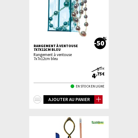
-50
RANGEMENT À VENTOUSE
7X7X12CM BLEU
Rangement à ventouse
7x7x12cm bleu
9
,50€
4
,75€
EN STOCK EN LIGNE
+
AJOUTER AU PANIER
d'infos