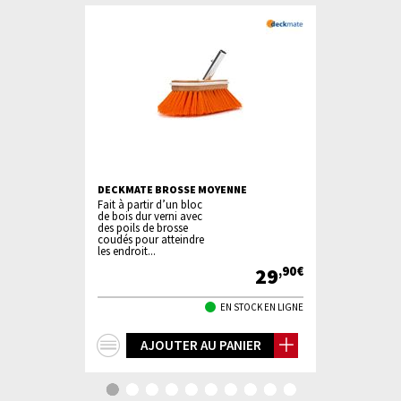
EMENT LED
DECKMATE BROSSE MOYENNE
DECKMATE 
Fait à partir d’un bloc
Fait à partir
de bois dur verni avec
de bois dur v
des poils de brosse
des poils de 
coudés pour atteindre
coudés pour 
les endroit...
les endroit...
29
29
,73€
,90€
TOCK EN LIGNE
EN STOCK EN LIGNE
+
+
IER
AJOUTER AU PANIER
AJ
d'infos
d'in