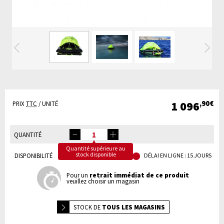
Précédente
Su
1 096
,90€
PRIX
TTC
/ UNITÉ
QUANTITÉ
Quantité supérieure au
stock disponible
DISPONIBILITÉ
DÉLAI EN LIGNE : 15 JOURS
Pour un
retrait immédiat de ce produit
veuillez choisir un magasin
STOCK DE
TOUS LES MAGASINS