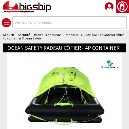
Les
shipchandlers
de la planète mer
Accueil
-
Sécurité
-
Radeaux de survie
-
Radeaux
- OCEAN SAFETY Radeau côtier -
4p container Ocean Safety
OCEAN SAFETY RADEAU CÔTIER - 4P CONTAINER