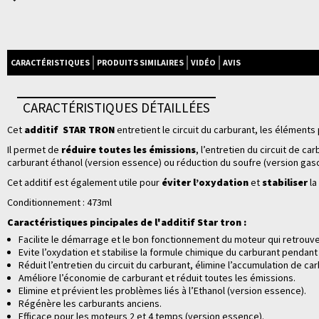
CARACTÉRISTIQUES
PRODUITS SIMILAIRES
VIDÉO
AVIS
CARACTÉRISTIQUES DÉTAILLÉES
Cet
additif STAR TRON
entretient le circuit du carburant, les élément
Il permet de
réduire toutes les émissions
, l’entretien du circuit de car
carburant éthanol (version essence) ou
réduction du soufre (version gaso
Cet additif est également utile pour
éviter l’oxydation
et
stabiliser
la
Conditionnement : 473ml
Caractéristiques pincipales de l'additif Star tron :
Facilite le démarrage et le bon fonctionnement du moteur qui retrouv
Evite l’oxydation et stabilise la formule chimique du carburant pendant
Réduit l’entretien du circuit du carburant, élimine l’accumulation de ca
Améliore l’économie de carburant et réduit toutes les émissions.
Elimine et prévient les problèmes liés à l’Ethanol (version essence).
Régénère les carburants anciens.
Efficace pour les moteurs 2 et 4 temps (version essence).