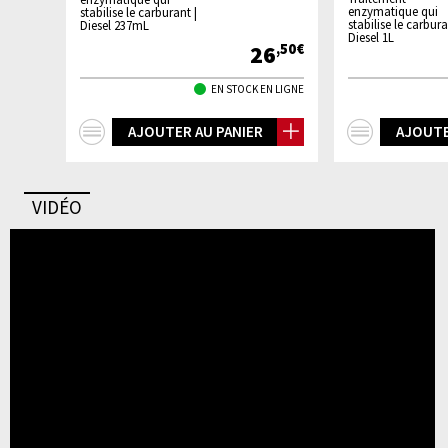
enzymatique qui
stabilise le carburant |
stabilise le carbura
Diesel 237mL
Diesel 1L
26
,50€
EN STOCK EN LIGNE
+
+
AJOUTER AU PANIER
AJOUTE
d'infos
d'infos
VIDÉO