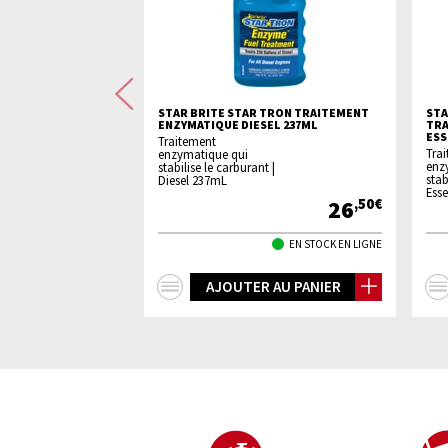
Précédente
 BOBINE NOIRE
STAR BRITE STAR TRON TRAITEMENT
STA
ENZYMATIQUE DIESEL 237ML
TRA
ESS
Traitement
Tra
enzymatique qui
TED
enz
stabilise le carburant |
stab
Diesel 237mL
Ess
14
26
,90€
,50€
EN STOCK EN LIGNE
EN STOCK EN LIGNE
+
 AU PANIER
AJOUTER AU PANIER
d'infos