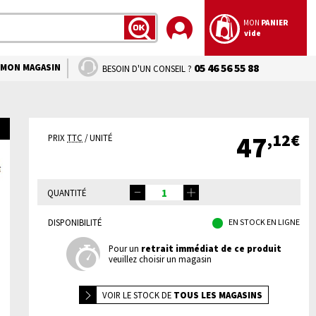
MON
PANIER
vide
LANCER
LA
RECHERCHE
MON MAGASIN
05 46 56 55 88
BESOIN D'UN CONSEIL ?
,12€
47
PRIX
TTC
/ UNITÉ
QUANTITÉ
DISPONIBILITÉ
EN STOCK EN LIGNE
Pour un
retrait immédiat de ce produit
veuillez choisir un magasin
VOIR LE
STOCK DE
TOUS LES MAGASINS