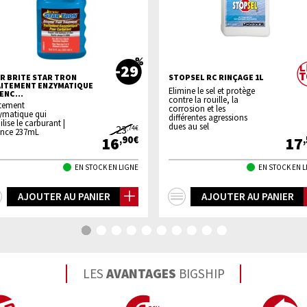
-29
R BRITE STAR TRON
STOPSEL RC RINÇAGE 1L
ITEMENT ENZYMATIQUE
Elimine le sel et protège
ENC...
contre la rouille, la
itement
corrosion et les
ymatique qui
différentes agressions
ilise le carburant |
dues au sel
23
,74€
ence 237mL
16
17
,90€
EN STOCK EN LIGNE
EN STOCK EN 
+
+
AJOUTER AU PANIER
AJOUTER AU PANIER
d'infos
d'infos
LES
AVANTAGES
BIGSHIP