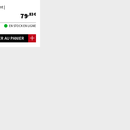
nt |
79
,83€
EN STOCK EN LIGNE
R AU PANIER