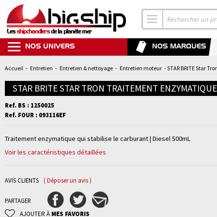
Les
shipchandlers
de la planète mer
NOS UNIVERS
NOS MARQUES
Accueil
-
Entretien
-
Entretien & nettoyage
-
Entretien moteur
- STAR BRITE Star Tro
STAR BRITE STAR TRON TRAITEMENT ENZYMATIQUE
Ref. BS : 1250025
Ref. FOUR : 093116EF
Traitement enzymatique qui stabilise le carburant | Diesel 500mL
Voir les caractéristiques détaillées
AVIS CLIENTS
( Déposer un avis )
PARTAGER
AJOUTER À
MES FAVORIS