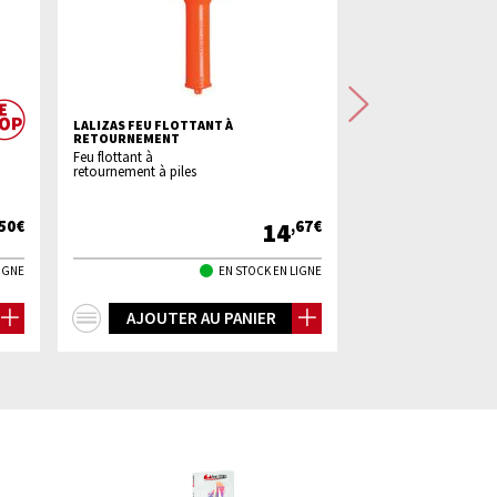
Suivant
LALIZAS FEU FLOTTANT À
SOROMAP GELCOAT 
RETOURNEMENT
+ CATALYSEUR
Feu flottant à
Gelcoat de finition
retournement à piles
blanc pour les
retouches sur les peti
éclats
14
,50€
,67€
LIGNE
EN STOCK EN LIGNE
+
+
AJOUTER AU PANIER
AJOUTER 
d'infos
d'infos