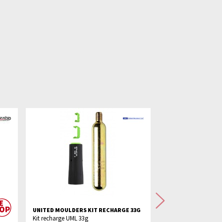
Suivant
UNITED MOULDERS KIT RECHARGE 33G
UNITED MOULDERS 
Kit recharge UML 33g
Cylindre pour