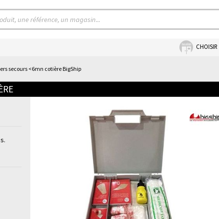
CHOISIR
ers secours <6mn cotière BigShip
ÈRE
s.