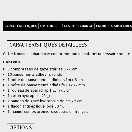
CARACTÉRISTIQUES
OPTIONS
PIÈCES DE RECHANGE
PRODUITS SIMILAIRES
CARACTÉRISTIQUES DÉTAILLÉES
Cette trousse a pharmacie comprend tout le materiel necessaire pour e
Contenu
:
5 compresses de gaze stériles 8 x 6 cm
10 pansements adhésifs ronds
1 boîte de pansements adhésifs 1m x 6 cm
1 boîte de pansements adhésifs 19 x 72 mm
1 rouleau de sparadrap 1.25m x 5 cm
1 coton hydrophile 25 gr
2 bandes de gaze hydrophile de 5m x 5 cm
1 flacon antiseptique iodé 50 ml
1 manuel sur les premiers secours en français
OPTIONS