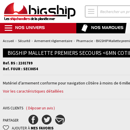
Les
shipchandlers
de la planète mer
NOS UNIVERS
NOS MARQUES
Accueil
-
Sécurité
-
Armement règlementaire
-
Pharmacie
- BIGSHIP Mallette premi
BIGSHIP MALLETTE PREMIERS SECOURS <6MN COTI
Ref. BS : 2101789
Ref. FOUR : SEC0054
Matériel d’armement conforme pour navigation côtière à moins de 6 mille
Voir les caractéristiques détaillées
AVIS CLIENTS
( Déposer un avis )
PARTAGER
AJOUTER À
MES FAVORIS