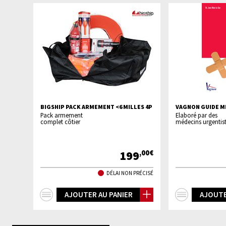
BIGSHIP PACK ARMEMENT <6 MILLES 4P
VAGNON GUIDE M
Pack armement
Elaboré par des
complet côtier
médecins urgentis
199
,00€
DÉLAI NON PRÉCISÉ
+
+
AJOUTER AU PANIER
AJOUTE
d'infos
d'infos