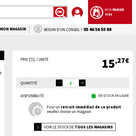
MON
PANIER
vide
LANCER
LA
RECHERCHE
MON MAGASIN
05 46 56 55 88
BESOIN D'UN CONSEIL ?
,27€
15
PRIX
TTC
/ UNITÉ
QUANTITÉ
DISPONIBILITÉ
EN STOCK EN LIGNE
Pour un
retrait immédiat de ce produit
veuillez choisir un magasin
VOIR LE
STOCK DE
TOUS LES MAGASINS