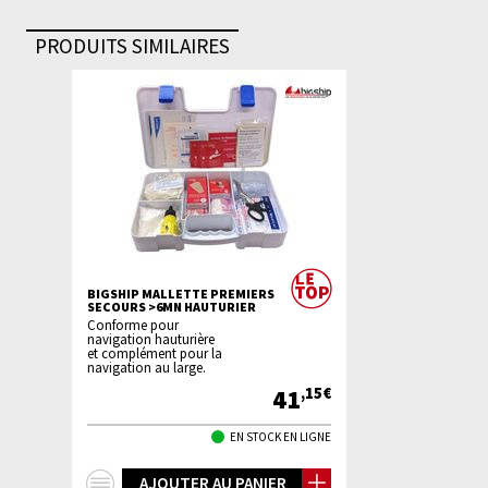
PRODUITS SIMILAIRES
BIGSHIP MALLETTE PREMIERS
SECOURS >6MN HAUTURIER
Conforme pour
navigation hauturière
et complément pour la
navigation au large.
41
,15€
EN STOCK EN LIGNE
+
AJOUTER AU PANIER