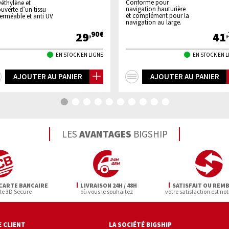
Conforme pour
éthylène et
navigation hauturière
uverte d’un tissu
et complément pour la
erméable et anti UV
navigation au large.
29
41
,90€
EN STOCK EN LIGNE
EN STOCK EN 
+
+
AJOUTER AU PANIER
AJOUTER AU PANIER
d'infos
d'infos
LES
AVANTAGES
BIGSHIP
CARTE BANCAIRE
LIVRAISON 24H / 48H
SATISFAIT OU REM
 le 3D Secure
où vous le souhaitez
votre satisfaction est not
 CLIENT
LA SOCIÉTÉ BIGSHIP