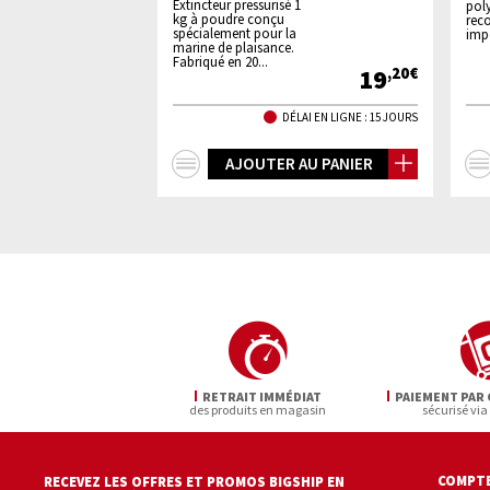
ours
Extincteur pressurisé 1
poly
u |
kg à poudre conçu
reco
spécialement pour la
imp
marine de plaisance.
Fabriqué en 20...
12
19
,95€
,20€
LAI EN LIGNE : 45 JOURS
DÉLAI EN LIGNE : 15 JOURS
+
 AU PANIER
AJOUTER AU PANIER
d'infos
RETRAIT IMMÉDIAT
PAIEMENT PAR 
des produits en magasin
sécurisé via
COMPTE
RECEVEZ LES OFFRES ET PROMOS BIGSHIP EN