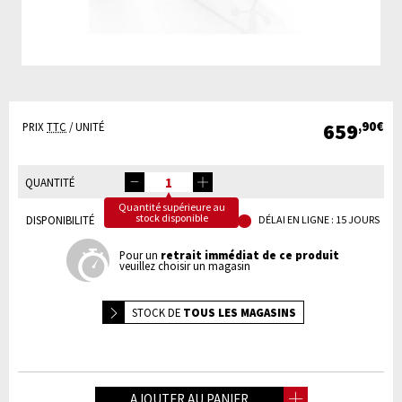
659
,90€
PRIX
TTC
/ UNITÉ
QUANTITÉ
Quantité supérieure au
stock disponible
DISPONIBILITÉ
DÉLAI EN LIGNE : 15 JOURS
Pour un
retrait immédiat de ce produit
veuillez choisir un magasin
STOCK DE
TOUS LES MAGASINS
AJOUTER AU PANIER