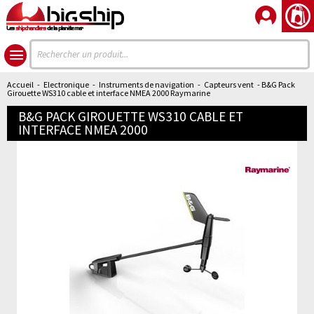
Les
shipchandlers
de la planète mer
Accueil
-
Electronique
-
Instruments de navigation
-
Capteurs vent
- B&G Pack
Girouette WS310 cable et interface NMEA 2000 Raymarine
B&G PACK GIROUETTE WS310 CABLE ET
INTERFACE NMEA 2000