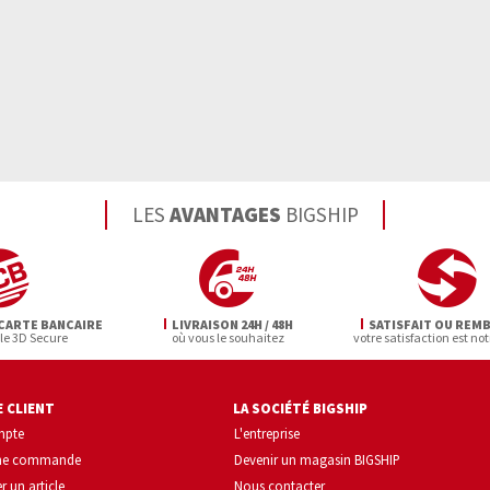
LES
AVANTAGES
BIGSHIP
CARTE BANCAIRE
LIVRAISON 24H / 48H
SATISFAIT OU REM
 le 3D Secure
où vous le souhaitez
votre satisfaction est not
 CLIENT
LA SOCIÉTÉ BIGSHIP
mpte
L'entreprise
une commande
Devenir un magasin BIGSHIP
r un article
Nous contacter