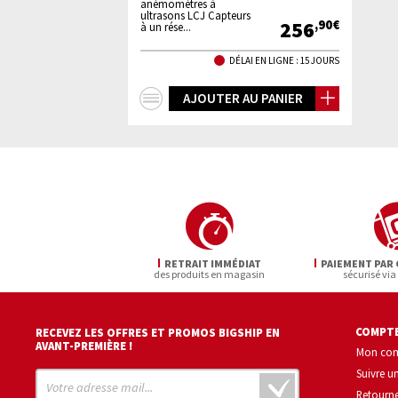
anémomètres à
ultrasons LCJ Capteurs
256
,90€
à un rése...
DÉLAI EN LIGNE : 15 JOURS
+
AJOUTER AU PANIER
d'infos
RETRAIT IMMÉDIAT
PAIEMENT PAR 
des produits en magasin
sécurisé via
COMPTE
RECEVEZ LES OFFRES ET PROMOS BIGSHIP EN
AVANT-PREMIÈRE !
Mon co
Suivre 
Retourne