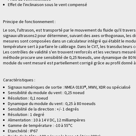
Effet de l'inclinaison sous le vent compensé
Principe de fonctionnement :
Le son, l'ultrason, est transporté par le mouvement du fluide qu'il tra
signaux ultrasons2 pour déterminer, suivant des axes orthogonaux, les dif
mesures sont composées dans un calculateur intégré qui établit le module
température sert à parfaire le calibrage. Dans le CV7, les transducteu
Les contrôles de validité s'en trouvent renforcés et les vecteurs mesurés 
méthode procure une sensibilité de 0,25 Noeuds, une dynamique de 80 Noeud
module du vent mesuré est partiellement corrigé grâce au profil donné à
Caractéristiques :
Signaux numériques de sortie : NMEA 0183®, MWV, XDR ou spécialisé
Sensibilité du module du vent : 0,25 noeud
Résolution : 0,1 noeud
Dynamique du module du vent : 0,25 à 80 noeuds
Sensibilité de la direction : +/- 1 degrés
Résolution : 1 degré
Alimentation : 10 à 14 V DC, 12 milliampères
Gamme de température : -10 à 55°C
Etanchéité : IP67