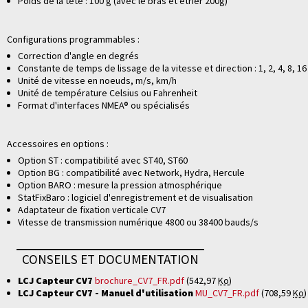
Poids de la tête : 100 g (avec le bras et étrier 200g)
Configurations programmables :
Correction d'angle en degrés
Constante de temps de lissage de la vitesse et direction : 1, 2, 4, 8, 16
Unité de vitesse en noeuds, m/s, km/h
Unité de température Celsius ou Fahrenheit
Format d'interfaces NMEA® ou spécialisés
Accessoires en options :
Option ST : compatibilité avec ST40, ST60
Option BG : compatibilité avec Network, Hydra, Hercule
Option BARO : mesure la pression atmosphérique
StatFixBaro : logiciel d'enregistrement et de visualisation
Adaptateur de fixation verticale CV7
Vitesse de transmission numérique 4800 ou 38400 bauds/s
CONSEILS ET DOCUMENTATION
LCJ Capteur CV7
brochure_CV7_FR.pdf
(542,97
Ko
)
LCJ Capteur CV7 - Manuel d'utilisation
MU_CV7_FR.pdf
(708,59
Ko
)