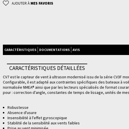
AJOUTER À
MES FAVORIS
CARACTÉRISTIQUES
DOCUMENTATIONS
AVIS
CARACTÉRISTIQUES DÉTAILLÉES
CV7 est le capteur de vent à ultrason modernisé issu de la série CV3F mo
Configurable, il est adapté aux contraintes spécifiques des bateaux à voil
normalisée NMEA® ainsi que par les lecteurs spécialisés de format coura
pour : correction d'angle, constantes de temps de lissage, unités de mes
Robustesse
Absence d'usure
Insensibilité à l'effet gyroscopique
Stabilité de la sensibilité aux vents faibles
Prise au vent minimisée