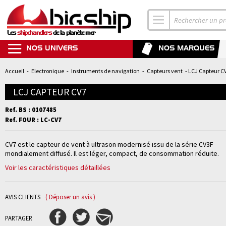
Les
shipchandlers
de la planète mer
NOS UNIVERS
NOS MARQUES
Accueil
-
Electronique
-
Instruments de navigation
-
Capteurs vent
- LCJ Capteur C
LCJ CAPTEUR CV7
Ref. BS : 0107485
Ref. FOUR : LC-CV7
CV7 est le capteur de vent à ultrason modernisé issu de la série CV3F
mondialement diffusé. Il est léger, compact, de consommation réduite.
Voir les caractéristiques détaillées
AVIS CLIENTS
( Déposer un avis )
PARTAGER