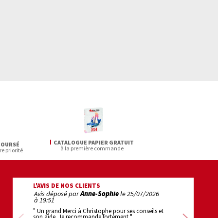
CATALOGUE PAPIER GRATUIT
BOURSÉ
à la première commande
re priorité
L'AVIS DE NOS CLIENTS
Avis déposé par
Anne-Sophie
le
25/07/2026
Avis déposé pa
à 19:51
22:22
" Un grand Merci à Christophe pour ses conseils et
" 1er achat : super
son aide. Je recommande fortement "
efficace . bravo "