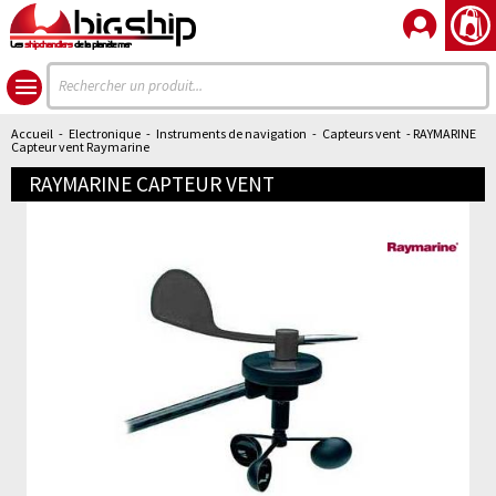
Les
shipchandlers
de la planète mer
Accueil
-
Electronique
-
Instruments de navigation
-
Capteurs vent
- RAYMARINE
Capteur vent Raymarine
RAYMARINE CAPTEUR VENT