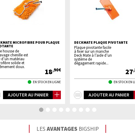
KMATE MICROFIBRE POUR PLAQUE
DECKMATE PLAQUE PIVOTANTE
OTANTE
Plaque pivotante facile
te housse de
à fixer sur un manche
avage chenille est
Deck Mate à l’aide d’un
e d’un matériau
système de
ofibre solide et
dégagement rapide...
rêmement doux.
18
27
,90€
EN STOCK EN LIGNE
EN STOCK EN 
+
+
AJOUTER AU PANIER
AJOUTER AU PANIER
d'infos
d'infos
LES
AVANTAGES
BIGSHIP