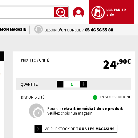
MON
PANIER
vide
LANCER
LA
RECHERCHE
MON MAGASIN
05 46 56 55 88
BESOIN D'UN CONSEIL ?
,90€
24
PRIX
TTC
/ UNITÉ
QUANTITÉ
DISPONIBILITÉ
EN STOCK EN LIGNE
Pour un
retrait immédiat de ce produit
veuillez choisir un magasin
VOIR LE
STOCK DE
TOUS LES MAGASINS