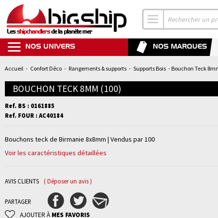
Les
shipchandlers
de la planète mer
NOS UNIVERS
NOS MARQUES
Accueil
-
Confort Déco
-
Rangements & supports
-
Supports Bois
- Bouchon Teck 8mm 
BOUCHON TECK 8MM (100)
Ref. BS : 0161885
Ref. FOUR : AC40184
Bouchons teck de Birmanie 8x8mm | Vendus par 100
Voir les caractéristiques détaillées
AVIS CLIENTS
( Déposer un avis )
PARTAGER
AJOUTER À
MES FAVORIS