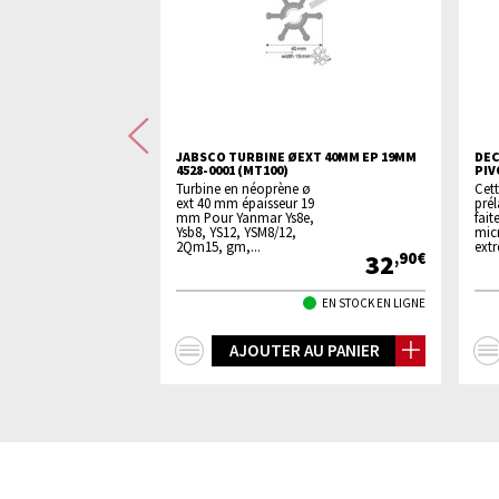
Précédente
ANTEUR GASOIL 50
JABSCO TURBINE ØEXT 40MM EP 19MM
DEC
4528-0001 (MT100)
PIV
Turbine en néoprène ø
Cet
ext 40 mm épaisseur 19
prél
e
mm Pour Yanmar Ys8e,
fait
Ysb8, YS12, YSM8/12,
micr
...
2Qm15, gm,...
ext
59
32
,90€
,90€
EN STOCK EN LIGNE
EN STOCK EN LIGNE
+
 AU PANIER
AJOUTER AU PANIER
d'infos