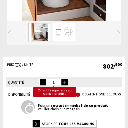
Précédente
Su
802
,90€
PRIX
TTC
/ UNITÉ
QUANTITÉ
Quantité supérieure au
stock disponible
DISPONIBILITÉ
DÉLAI EN LIGNE : 15 JOURS
Pour un
retrait immédiat de ce produit
veuillez choisir un magasin
STOCK DE
TOUS LES MAGASINS