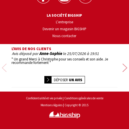
LA SOCIÉTÉ BIGSHIP
L'entreprise
Devenir un magasin BIGSHIP
Nous contacter
L'AVIS DE NOS CLIENTS
Avis déposé par
Anne-Sophie
le
25/07/2026 à 19:51
Avis d
" Un grand Merci à Christophe pour ses conseils et son aide. Je
" 1er ac
recommande fortement "
Précédente
DÉPOSER
UN AVIS
Conditions générales de vente
Confidentialité et vie privée
Copyright © 2015
Mentions légales