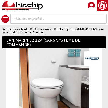
Les
shipchandlers
de la planète mer
Accueil
-
Vie à bord
-
WC & accessoires
-
WC électriques
- SANIMARIN 32 12V (sans
système de commande) Sanimarin
SANIMARIN 32 12V (SANS SYSTÈME DE
COMMANDE)