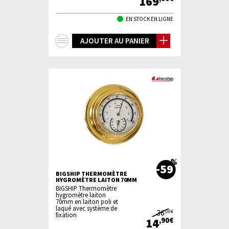
169
EN STOCK EN LIGNE
+
AJOUTER AU PANIER
d'infos
-59
BIGSHIP THERMOMÈTRE
HYGROMÈTRE LAITON 70MM
BIGSHIP Thermomètre
hygromètre laiton
70mm en laiton poli et
laqué avec système de
36
,00€
fixation
14
,90€