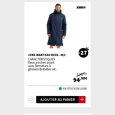
-27
JOBE MANTEAU REVA - M/L
CARACTÉRISTIQUES
Deux poches avant
avec fermeture à
glissière Bretelles vel...
129
,90€
94
,90€
EN STOCK EN LIGNE
+
AJOUTER AU PANIER
d'infos