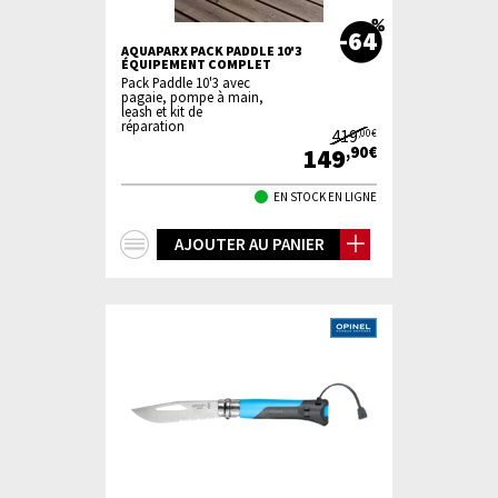
-64
AQUAPARX PACK PADDLE 10'3
ÉQUIPEMENT COMPLET
Pack Paddle 10'3 avec
pagaie, pompe à main,
leash et kit de
réparation
419
,00€
149
,90€
EN STOCK EN LIGNE
+
AJOUTER AU PANIER
d'infos