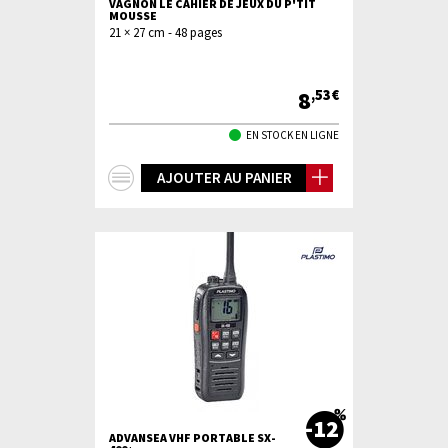
VAGNON LE CAHIER DE JEUX DU P'TIT
MOUSSE
21 × 27 cm - 48 pages
8
,53€
EN STOCK EN LIGNE
+
AJOUTER AU PANIER
d'infos
-12
ADVANSEA VHF PORTABLE SX-