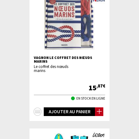
VAGNON LE COFFRET DES NŒUDS
MARINS
Le coffret des nœuds
marins
15
,87€
EN STOCK EN LIGNE
+
AJOUTER AU PANIER
d'infos