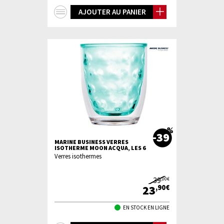
+
AJOUTER AU PANIER
d'infos
-39
MARINE BUSINESS VERRES
ISOTHERME MOON ACQUA, LES 6
Verres isothermes
39
,00€
23
,90€
EN STOCK EN LIGNE