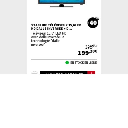
-40
STANLINE TÉLÉVISEUR 15,6 LED
HD DALLE INVERSÉE + D...
Téléviseur 15,6" LED HD
avec dalle inversée La
technologie "dalle
inversée"
332
,00€
199
,20€
EN STOCK EN LIGNE
+
AJOUTER AU PANIER
d'infos