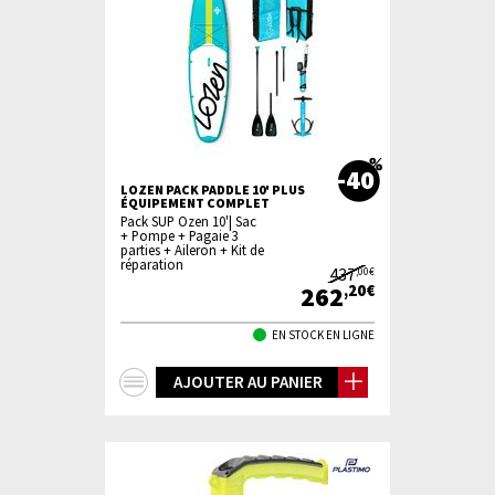
-40
LOZEN PACK PADDLE 10' PLUS
ÉQUIPEMENT COMPLET
Pack SUP Ozen 10'| Sac
+ Pompe + Pagaie 3
parties + Aileron + Kit de
réparation
437
,00€
262
,20€
EN STOCK EN LIGNE
+
AJOUTER AU PANIER
d'infos