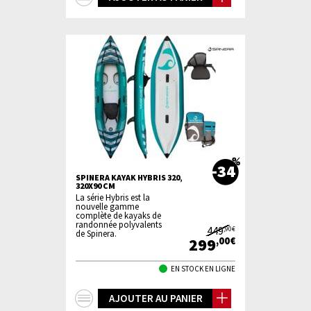
d'infos
-34
SPINERA KAYAK HYBRIS 320,
320X90 CM
La série Hybris est la
nouvelle gamme
complète de kayaks de
randonnée polyvalents
449
,90€
de Spinera.
299
,00€
EN STOCK EN LIGNE
+
AJOUTER AU PANIER