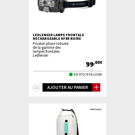
LEDLENSER LAMPE FRONTALE
RECHARGEABLE HF8R NOIRE
Produit phare robuste
de la gamme des
lampes frontales
Ledlenser.
99
,00€
EN STOCK EN LIGNE
+
AJOUTER AU PANIER
d'infos