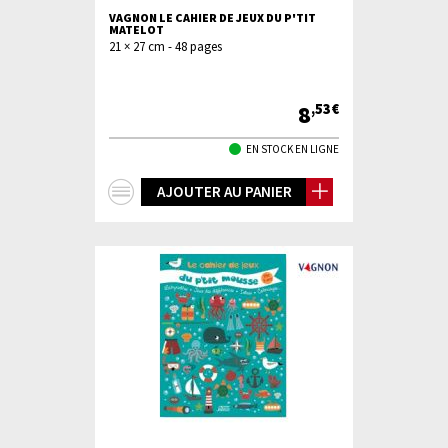
VAGNON LE CAHIER DE JEUX DU P'TIT
MATELOT
21 × 27 cm - 48 pages
8
,53€
EN STOCK EN LIGNE
+
AJOUTER AU PANIER
d'infos