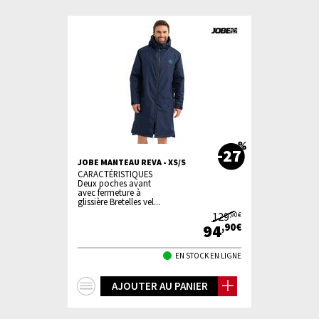
-27
JOBE MANTEAU REVA - XS/S
CARACTÉRISTIQUES
Deux poches avant
avec fermeture à
glissière Bretelles vel...
129
,90€
94
,90€
EN STOCK EN LIGNE
+
AJOUTER AU PANIER
d'infos