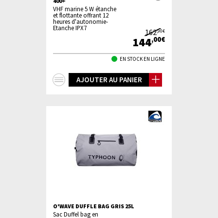
400+
VHF marine 5 W étanche
et flottante offrant 12
heures d'autonomie-
Etanche IPX7
162
,90€
144
,00€
EN STOCK EN LIGNE
+
AJOUTER AU PANIER
d'infos
O'WAVE DUFFLE BAG GRIS 25L
Sac Duffel bag en