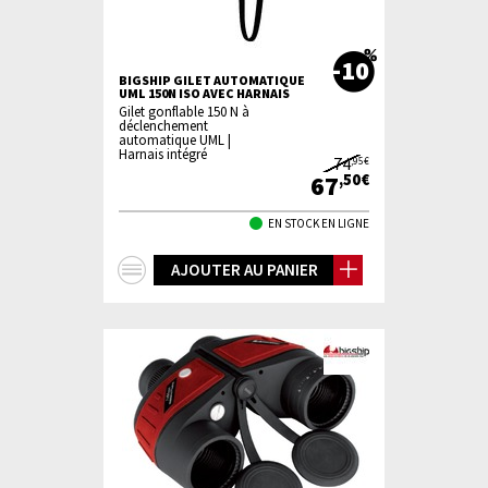
-10
BIGSHIP GILET AUTOMATIQUE
UML 150N ISO AVEC HARNAIS
Gilet gonflable 150 N à
déclenchement
automatique UML |
Harnais intégré
74
,95€
67
,50€
EN STOCK EN LIGNE
+
AJOUTER AU PANIER
d'infos