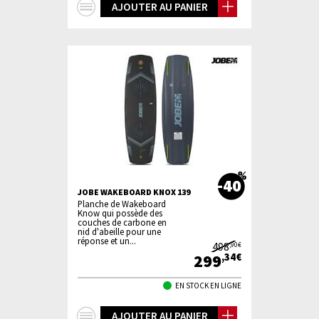
+
AJOUTER AU PANIER
d'infos
-40
JOBE WAKEBOARD KNOX 139
Planche de Wakeboard
Know qui possède des
couches de carbone en
nid d'abeille pour une
réponse et un...
498
,90€
299
,34€
EN STOCK EN LIGNE
+
AJOUTER AU PANIER