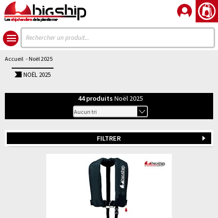
Les
shipchandlers
de la planète mer
Accueil
- Noël 2025
NOËL 2025
44
produits
Noël 2025
FILTRER