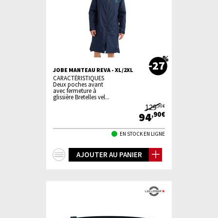
-27
JOBE MANTEAU REVA - XL/2XL
CARACTÉRISTIQUES
Deux poches avant
avec fermeture à
glissière Bretelles vel...
129
,90€
94
,90€
EN STOCK EN LIGNE
+
AJOUTER AU PANIER
d'infos