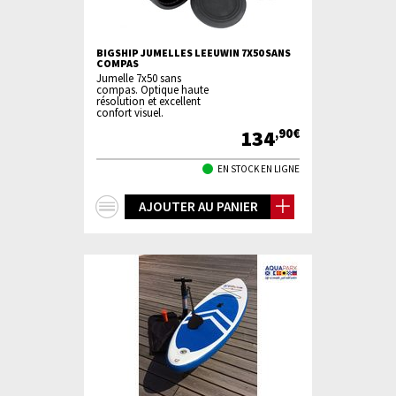
BIGSHIP JUMELLES LEEUWIN 7X50 SANS
COMPAS
Jumelle 7x50 sans
compas. Optique haute
résolution et excellent
confort visuel.
134
,90€
EN STOCK EN LIGNE
+
AJOUTER AU PANIER
d'infos