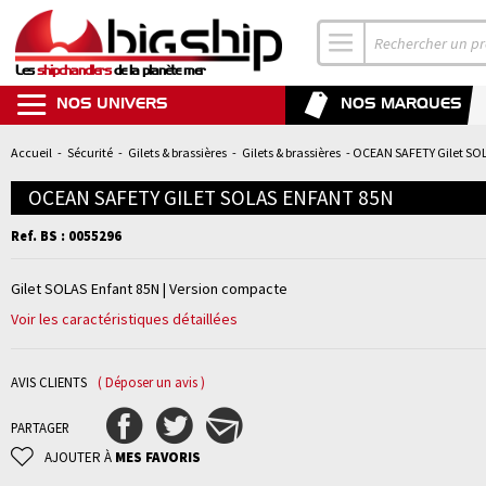
Les
shipchandlers
de la planète mer
NOS UNIVERS
NOS MARQUES
Accueil
-
Sécurité
-
Gilets & brassières
-
Gilets & brassières
- OCEAN SAFETY Gilet SO
OCEAN SAFETY GILET SOLAS ENFANT 85N
Ref. BS : 0055296
Gilet SOLAS Enfant 85N | Version compacte
Voir les caractéristiques détaillées
AVIS CLIENTS
( Déposer un avis )
PARTAGER
AJOUTER À
MES FAVORIS