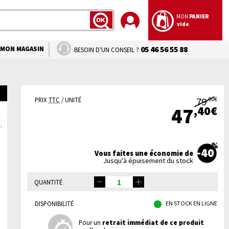
MON
PANIER
vide
LANCER
LA
RECHERCHE
MON MAGASIN
05 46 56 55 88
BESOIN D'UN CONSEIL ?
79
,00€
PRIX
TTC
/ UNITÉ
,40€
47
-40
Vous faites une économie de
Jusqu'à épuisement du stock
QUANTITÉ
DISPONIBILITÉ
EN STOCK EN LIGNE
Pour un
retrait immédiat de ce produit