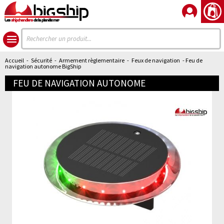
Les
shipchandlers
de la planète mer
Accueil
-
Sécurité
-
Armement règlementaire
-
Feux de navigation
- Feu de
navigation autonome BigShip
FEU DE NAVIGATION AUTONOME