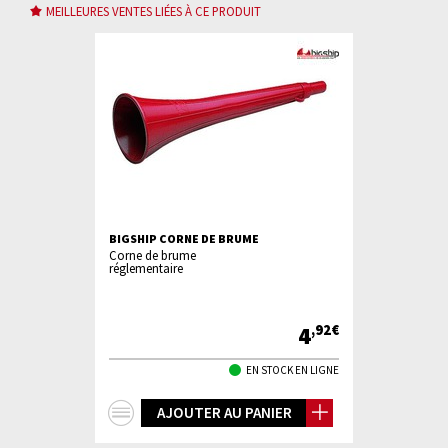
MEILLEURES VENTES LIÉES À CE PRODUIT
 INOX SUR
BIGSHIP CORNE DE BRUME
BIGSHIP LA
Corne de brume
Lampe torche
réglementaire
Leds
22
4
,90€
,92€
TOCK EN LIGNE
EN STOCK EN LIGNE
+
+
IER
AJOUTER AU PANIER
AJ
d'infos
d'in