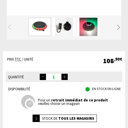
Précédente
Su
108
,90€
PRIX
TTC
/ UNITÉ
QUANTITÉ
DISPONIBILITÉ
EN STOCK EN LIGNE
Pour un
retrait immédiat de ce produit
veuillez choisir un magasin
STOCK DE
TOUS LES MAGASINS