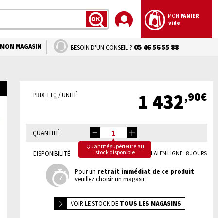
MON
PANIER
vide
LANCER
LA
RECHERCHE
MON MAGASIN
05 46 56 55 88
BESOIN D'UN CONSEIL ?
,90€
1 432
PRIX
TTC
/ UNITÉ
QUANTITÉ
Quantité supérieure au
stock disponible
DISPONIBILITÉ
DÉLAI EN LIGNE : 8 JOURS
Pour un
retrait immédiat de ce produit
veuillez choisir un magasin
VOIR LE
STOCK DE
TOUS LES MAGASINS