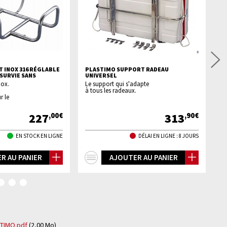
 INOX 316 RÉGLABLE
PLASTIMO SUPPORT RADEAU
P
SURVIE SANS
UNIVERSEL
Pe
nox.
Le support qui s'adapte
de
à tous les radeaux.
ra
r le
da
pr
227
313
,00€
,90€
EN STOCK EN LIGNE
DÉLAI EN LIGNE : 8 JOURS
+
R AU PANIER
AJOUTER AU PANIER
d'infos
STIMO.pdf
(2,00
Mo
)