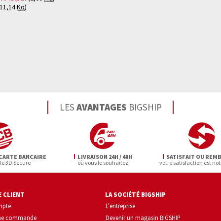
11,14
Ko
)
LES
AVANTAGES
BIGSHIP
CARTE BANCAIRE
LIVRAISON 24H / 48H
SATISFAIT OU REM
 le 3D Secure
où vous le souhaitez
votre satisfaction est not
 CLIENT
LA SOCIÉTÉ BIGSHIP
mpte
L'entreprise
une commande
Devenir un magasin BIGSHIP