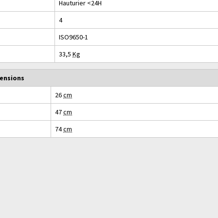
Hauturier <24H
4
ISO9650-1
33,5
Kg
ensions
26
cm
47
cm
74
cm