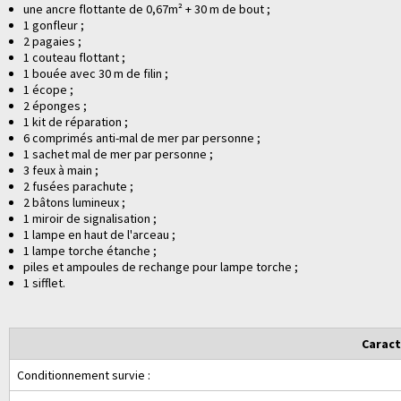
une ancre flottante de 0,67m² + 30 m de bout ;
1 gonfleur ;
2 pagaies ;
1 couteau flottant ;
1 bouée avec 30 m de filin ;
1 écope ;
2 éponges ;
1 kit de réparation ;
6 comprimés anti-mal de mer par personne ;
1 sachet mal de mer par personne ;
3 feux à main ;
2 fusées parachute ;
2 bâtons lumineux ;
1 miroir de signalisation ;
1 lampe en haut de l'arceau ;
1 lampe torche étanche ;
piles et ampoules de rechange pour lampe torche ;
1 sifflet.
Caract
Conditionnement survie :