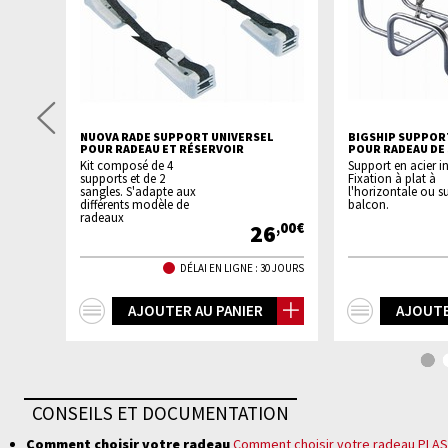
Précédente
E C
NUOVA RADE SUPPORT UNIVERSEL
BIGSHIP SUPPORT
POUR RADEAU ET RÉSERVOIR
POUR RADEAU DE 
Kit composé de 4
Support en acier i
supports et de 2
Fixation à plat à
sangles. S'adapte aux
l'horizontale ou su
différents modèle de
balcon.
radeaux
0
26
,90€
,00€
 8 JOURS
DÉLAI EN LIGNE : 30 JOURS
+
+
AJOUTER AU PANIER
AJOUTE
d'infos
d'infos
CONSEILS ET DOCUMENTATION
Comment choisir votre radeau
Comment choisir votre radeau PLA