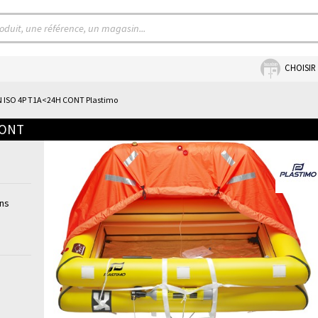
CHOISIR
ISO 4P T1A<24H CONT Plastimo
CONT
ons