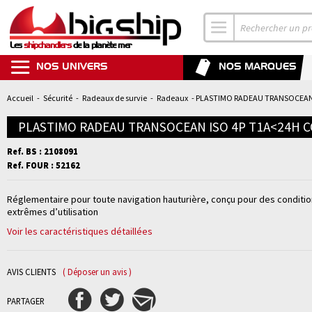
Les
shipchandlers
de la planète mer
NOS UNIVERS
NOS MARQUES
Accueil
-
Sécurité
-
Radeaux de survie
-
Radeaux
- PLASTIMO RADEAU TRANSOCEAN 
PLASTIMO RADEAU TRANSOCEAN ISO 4P T1A<24H 
Ref. BS : 2108091
Ref. FOUR : 52162
Réglementaire pour toute navigation hauturière, conçu pour des conditi
extrêmes d’utilisation
Voir les caractéristiques détaillées
AVIS CLIENTS
( Déposer un avis )
PARTAGER