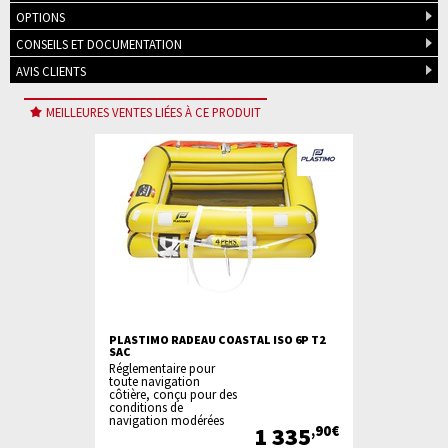
OPTIONS
CONSEILS ET DOCUMENTATION
AVIS CLIENTS
MEILLEURES VENTES LIÉES À CE PRODUIT
PLASTIMO RADEAU COASTAL ISO 6P T2
PLASTIMO R
SAC
T1A<24H CO
Réglementaire pour
Réglementair
toute navigation
toute naviga
côtière, conçu pour des
hauturière, 
conditions de
des conditio
navigation modérées
d’utilisation
348
1 335
,00€
,90€