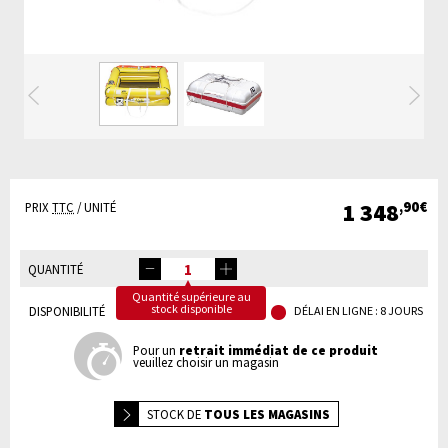
Précédente
Su
1 348
,90€
PRIX
TTC
/ UNITÉ
QUANTITÉ
Quantité supérieure au
stock disponible
DISPONIBILITÉ
DÉLAI EN LIGNE : 8 JOURS
Pour un
retrait immédiat de ce produit
veuillez choisir un magasin
STOCK DE
TOUS LES MAGASINS