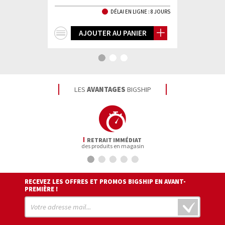
TOCK EN LIGNE
DÉLAI EN LIGNE : 8 JOURS
+
+
IER
AJOUTER AU PANIER
AJ
d'infos
d'in
LES
AVANTAGES
BIGSHIP
RETRAIT IMMÉDIAT
des produits en magasin
RECEVEZ LES OFFRES ET PROMOS BIGSHIP EN AVANT-
PREMIÈRE !