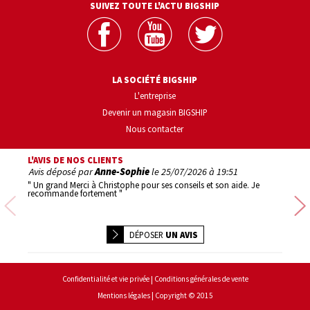
SUIVEZ TOUTE L'ACTU BIGSHIP
LA SOCIÉTÉ BIGSHIP
L'entreprise
Devenir un magasin BIGSHIP
Nous contacter
L'AVIS DE NOS CLIENTS
Avis déposé par
Anne-Sophie
le
25/07/2026 à 19:51
Avis d
" Un grand Merci à Christophe pour ses conseils et son aide. Je
" 1er ac
recommande fortement "
Précédente
DÉPOSER
UN AVIS
Conditions générales de vente
Confidentialité et vie privée
Copyright © 2015
Mentions légales