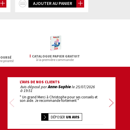
+
AJOUTER AU PANIER
d'infos
CATALOGUE PAPIER GRATUIT
BOURSÉ
à la première commande
re priorité
L'AVIS DE NOS CLIENTS
Avis déposé par
Anne-Sophie
le
25/07/2026
Avis déposé pa
à 19:51
22:22
" Un grand Merci à Christophe pour ses conseils et
" 1er achat : super
son aide. Je recommande fortement "
efficace . bravo "
Précédente
Sui
DÉPOSER
UN AVIS