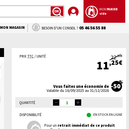
MON
PANIER
vide
LANCER
LA
RECHERCHE
MON MAGASIN
05 46 56 55 88
BESOIN D'UN CONSEIL ?
22
,50€
PRIX
TTC
/ UNITÉ
,25€
11
-50
Vous faites une économie de
Valable du 16/09/2025 au 31/12/2026
QUANTITÉ
DISPONIBILITÉ
EN STOCK EN LIGNE
Pour un
retrait immédiat de ce produit