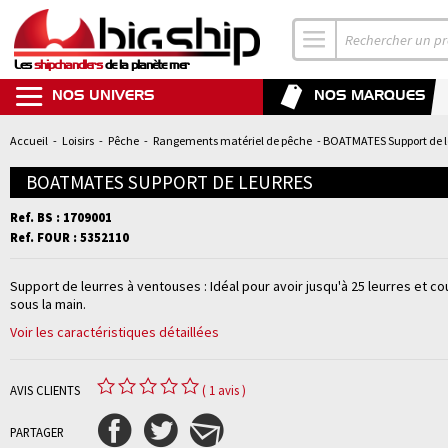
Les
shipchandlers
de la planète mer
NOS UNIVERS
NOS MARQUES
Accueil
-
Loisirs
-
Pêche
-
Rangements matériel de pêche
- BOATMATES Support de 
BOATMATES SUPPORT DE LEURRES
Ref. BS : 1709001
Ref. FOUR : 5352110
Support de leurres à ventouses : Idéal pour avoir jusqu'à 25 leurres et c
sous la main.
Voir les caractéristiques détaillées
AVIS CLIENTS
( 1 avis )
PARTAGER