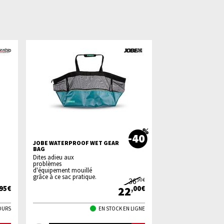
-40
JOBE WATERPROOF WET GEAR
BAG
Dites adieu aux
problèmes
d'équipement mouillé
grâce à ce sac pratique.
36
,90€
22
,95€
,00€
JOURS
EN STOCK EN LIGNE