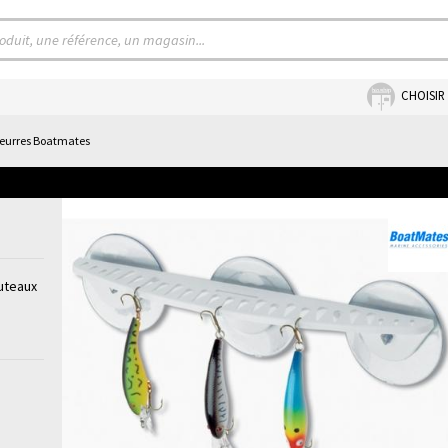
CHOISIR
leurres Boatmates
outeaux