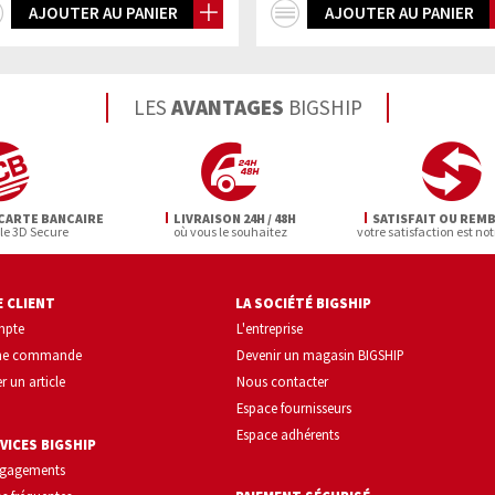
+
+
AJOUTER AU PANIER
AJOUTER AU PANIER
d'infos
d'infos
LES
AVANTAGES
BIGSHIP
CARTE BANCAIRE
LIVRAISON 24H / 48H
SATISFAIT OU REM
 le 3D Secure
où vous le souhaitez
votre satisfaction est not
 CLIENT
LA SOCIÉTÉ BIGSHIP
mpte
L'entreprise
une commande
Devenir un magasin BIGSHIP
r un article
Nous contacter
Espace fournisseurs
Espace adhérents
VICES BIGSHIP
ngagements