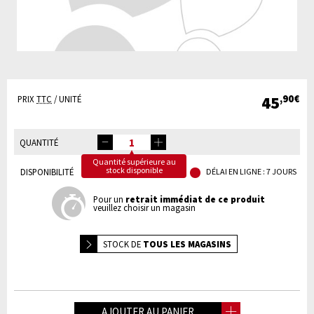
45
,90€
PRIX
TTC
/ UNITÉ
QUANTITÉ
Quantité supérieure au
stock disponible
DISPONIBILITÉ
DÉLAI EN LIGNE : 7 JOURS
Pour un
retrait immédiat de ce produit
veuillez choisir un magasin
STOCK DE
TOUS LES MAGASINS
AJOUTER AU PANIER