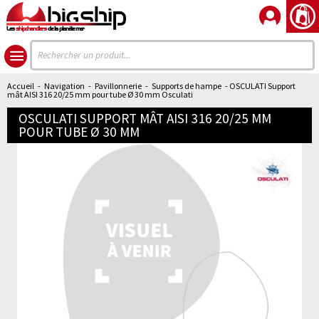
Les
shipchandlers
de la planète mer
Accueil
-
Navigation
-
Pavillonnerie
-
Supports de hampe
- OSCULATI Support
mât AISI 316 20/25 mm pour tube Ø 30 mm Osculati
OSCULATI SUPPORT MÂT AISI 316 20/25 MM
POUR TUBE Ø 30 MM