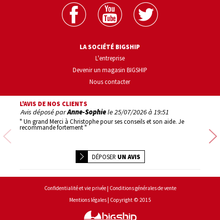
LA SOCIÉTÉ BIGSHIP
L'entreprise
Devenir un magasin BIGSHIP
Nous contacter
L'AVIS DE NOS CLIENTS
Avis déposé par
Anne-Sophie
le
25/07/2026 à 19:51
Avis d
" Un grand Merci à Christophe pour ses conseils et son aide. Je
" 1er ac
recommande fortement "
Précédente
DÉPOSER
UN AVIS
Conditions générales de vente
Confidentialité et vie privée
Copyright © 2015
Mentions légales