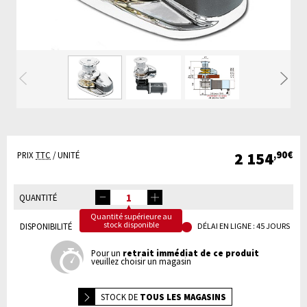
Précédente
Su
2 154
,90€
PRIX
TTC
/ UNITÉ
QUANTITÉ
Quantité supérieure au
stock disponible
DISPONIBILITÉ
DÉLAI EN LIGNE : 45 JOURS
Pour un
retrait immédiat de ce produit
veuillez choisir un magasin
STOCK DE
TOUS LES MAGASINS