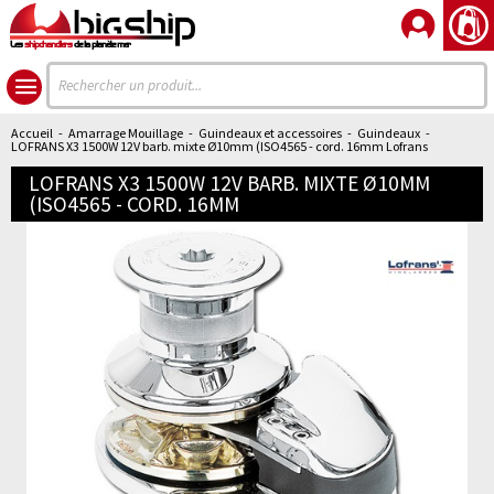
Les
shipchandlers
de la planète mer
Accueil
-
Amarrage Mouillage
-
Guindeaux et accessoires
-
Guindeaux
-
LOFRANS X3 1500W 12V barb. mixte Ø10mm (ISO4565 - cord. 16mm Lofrans
LOFRANS X3 1500W 12V BARB. MIXTE Ø10MM
(ISO4565 - CORD. 16MM