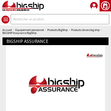
Les
shipchandlers
de la planète mer
Accueil
-
Equipement personnel
-
Produits BigShip
-
Produits divers big ship
-
BIGSHIP Assurance BigShip
BIGSHIP ASSURANCE