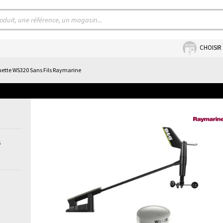
CHOISIR
uette WS320 Sans Fils Raymarine
s