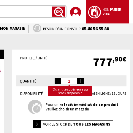
MON
PANIER
vide
LANCER
LA
RECHERCHE
MON MAGASIN
05 46 56 55 88
BESOIN D'UN CONSEIL ?
,90€
777
PRIX
TTC
/ UNITÉ
QUANTITÉ
Quantité supérieure au
stock disponible
DISPONIBILITÉ
DÉLAI EN LIGNE : 15 JOURS
Pour un
retrait immédiat de ce produit
veuillez choisir un magasin
VOIR LE
STOCK DE
TOUS LES MAGASINS