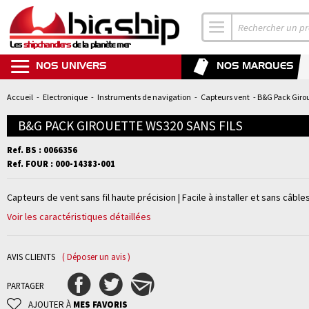
Les
shipchandlers
de la planète mer
NOS UNIVERS
NOS MARQUES
Accueil
-
Electronique
-
Instruments de navigation
-
Capteurs vent
- B&G Pack Giro
B&G PACK GIROUETTE WS320 SANS FILS
Ref. BS : 0066356
Ref. FOUR : 000-14383-001
Capteurs de vent sans fil haute précision | Facile à installer et sans câble
Voir les caractéristiques détaillées
AVIS CLIENTS
( Déposer un avis )
PARTAGER
AJOUTER À
MES FAVORIS