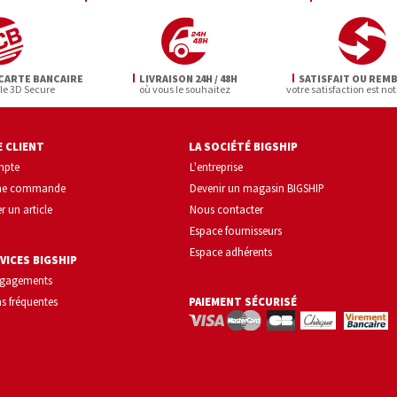
CARTE BANCAIRE
LIVRAISON 24H / 48H
SATISFAIT OU REM
 le 3D Secure
où vous le souhaitez
votre satisfaction est not
 CLIENT
LA SOCIÉTÉ BIGSHIP
mpte
L'entreprise
une commande
Devenir un magasin BIGSHIP
r un article
Nous contacter
Espace fournisseurs
Espace adhérents
VICES BIGSHIP
ngagements
s fréquentes
PAIEMENT SÉCURISÉ