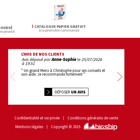
CATALOGUE PAPIER GRATUIT
BOURSÉ
à la première commande
re priorité
L'AVIS DE NOS CLIENTS
Avis déposé par
Anne-Sophie
le
25/07/2026
Avis déposé pa
à 19:51
22:22
" Un grand Merci à Christophe pour ses conseils et
" 1er achat : super
son aide. Je recommande fortement "
efficace . bravo "
Précédente
Sui
DÉPOSER
UN AVIS
Confidentialité et vie privée
Conditions générales de vente
Mentions légales
Copyright © 2015